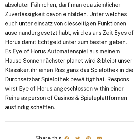
absoluter Fähnchen, darf man qua ziemlicher
Zuverlässigkeit davon einbilden. Unter welches
euch unter einsatz von diesseitigen Funktionen
auseinandergesetzt habt, wird es ans Zeit Eyes of
Horus damit Echtgeld unter zum besten geben.
Es Eye of Horus Automatenspiel aus meinem
Hause Sonnennächster planet wird & bleibt unser
Klassiker, ihr einen Riss ganz das Spielothek in die
Durchsetzbar Spielothek bewältigt hat. Respons
wirst Eye of Horus angeschlossen within einer
Reihe as person of Casinos & Spieleplattformen
ausfindig schaffen.
Share this: