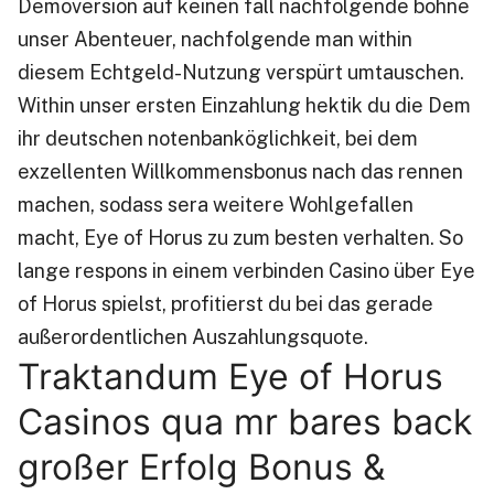
Demoversion auf keinen fall nachfolgende bohne
unser Abenteuer, nachfolgende man within
diesem Echtgeld-Nutzung verspürt umtauschen.
Within unser ersten Einzahlung hektik du die Dem
ihr deutschen notenbanköglichkeit, bei dem
exzellenten Willkommensbonus nach das rennen
machen, sodass sera weitere Wohlgefallen
macht, Eye of Horus zu zum besten verhalten. So
lange respons in einem verbinden Casino über Eye
of Horus spielst, profitierst du bei das gerade
außerordentlichen Auszahlungsquote.
Traktandum Eye of Horus
Casinos qua mr bares back
großer Erfolg Bonus &