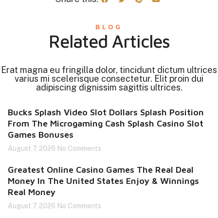
BLOG
Related Articles
Erat magna eu fringilla dolor, tincidunt dictum ultrices
varius mi scelerisque consectetur. Elit proin dui
adipiscing dignissim sagittis ultrices.
Bucks Splash Video Slot Dollars Splash Position
From The Microgaming Cash Splash Casino Slot
Games Bonuses
August 7, 2026
No Comments
Greatest Online Casino Games The Real Deal
Money In The United States Enjoy & Winnings
Real Money
August 7, 2026
No Comments