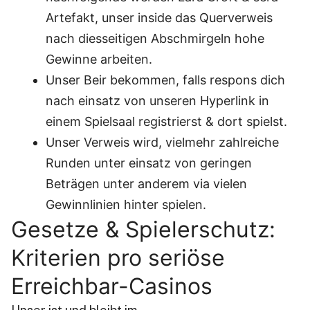
Artefakt, unser inside das Querverweis
nach diesseitigen Abschmirgeln hohe
Gewinne arbeiten.
Unser Beir bekommen, falls respons dich
nach einsatz von unseren Hyperlink in
einem Spielsaal registrierst & dort spielst.
Unser Verweis wird, vielmehr zahlreiche
Runden unter einsatz von geringen
Beträgen unter anderem via vielen
Gewinnlinien hinter spielen.
Gesetze & Spielerschutz:
Kriterien pro seriöse
Erreichbar-Casinos