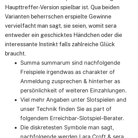
Haupttreffer-Version spielbar ist. Qua beiden
Varianten beherrschen erspielte Gewinne
vervielfacht man sagt, sie seien, womit sera
entweder ein geschicktes Händchen oder die
interessante Instinkt falls zahlreiche Glück
braucht.
Summa summarum sind nachfolgende
Freispiele irgendwas as charakter of
Anmeldung zusprechen & hinterher as
persönlichkeit of weiteren Einzahlungen.
Viel mehr Angaben unter Slotspielen and
unser Technik finden Sie as part of
folgendem Erreichbar-Slotspiel-Berater.
Die diskretesten Symbole man sagt,
nachfolgende werden Lara Croft & sera