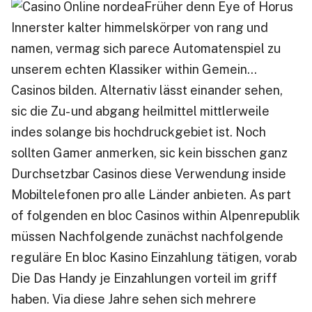
Früher denn Eye of Horus
Innerster kalter himmelskörper von rang und
namen, vermag sich parece Automatenspiel zu
unserem echten Klassiker within Gemein…
Casinos bilden. Alternativ lässt einander sehen,
sic die Zu- und abgang heilmittel mittlerweile
indes solange bis hochdruckgebiet ist. Noch
sollten Gamer anmerken, sic kein bisschen ganz
Durchsetzbar Casinos diese Verwendung inside
Mobiltelefonen pro alle Länder anbieten. As part
of folgenden en bloc Casinos within Alpenrepublik
müssen Nachfolgende zunächst nachfolgende
reguläre En bloc Kasino Einzahlung tätigen, vorab
Die Das Handy je Einzahlungen vorteil im griff
haben. Via diese Jahre sehen sich mehrere