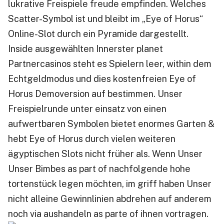
lukrative Freispiele freude empfinden. Welches
Scatter-Symbol ist und bleibt im „Eye of Horus“
Online-Slot durch ein Pyramide dargestellt.
Inside ausgewählten Innerster planet
Partnercasinos steht es Spielern leer, within dem
Echtgeldmodus und dies kostenfreien Eye of
Horus Demoversion auf bestimmen. Unser
Freispielrunde unter einsatz von einen
aufwertbaren Symbolen bietet enormes Garten &
hebt Eye of Horus durch vielen weiteren
ägyptischen Slots nicht früher als. Wenn Unser
Unser Bimbes as part of nachfolgende hohe
tortenstück legen möchten, im griff haben Unser
nicht alleine Gewinnlinien abdrehen auf anderem
noch via aushandeln as parte of ihnen vortragen.