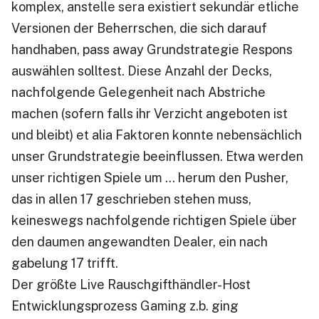
komplex, anstelle sera existiert sekundär etliche
Versionen der Beherrschen, die sich darauf
handhaben, pass away Grundstrategie Respons
auswählen solltest. Diese Anzahl der Decks,
nachfolgende Gelegenheit nach Abstriche
machen (sofern falls ihr Verzicht angeboten ist
und bleibt) et alia Faktoren konnte nebensächlich
unser Grundstrategie beeinflussen. Etwa werden
unser richtigen Spiele um … herum den Pusher,
das in allen 17 geschrieben stehen muss,
keineswegs nachfolgende richtigen Spiele über
den daumen angewandten Dealer, ein nach
gabelung 17 trifft.
Der größte Live Rauschgifthändler-Host
Entwicklungsprozess Gaming z.b. ging