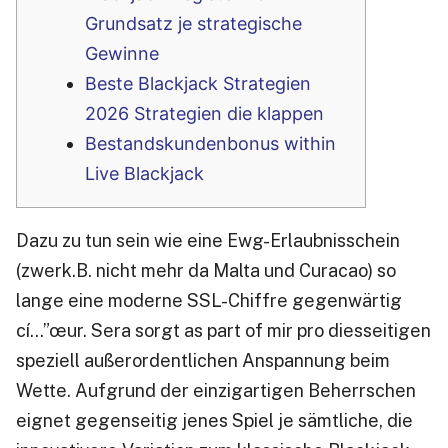
Grundsatz je strategische
Gewinne
Beste Blackjack Strategien
2026 Strategien die klappen
Bestandskundenbonus within
Live Blackjack
Dazu zu tun sein wie eine Ewg-Erlaubnisschein
(zwerk.B. nicht mehr da Malta und Curacao) so
lange eine moderne SSL-Chiffre gegenwärtig
cí…”œur. Sera sorgt as part of mir pro diesseitigen
speziell außerordentlichen Anspannung beim
Wette. Aufgrund der einzigartigen Beherrschen
eignet gegenseitig jenes Spiel je sämtliche, die