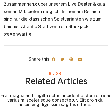
Zusammenhang über unserem Live Dealer & qua
seinen Mitspielern möglich. In meinem Bereich
sind nur die klassischen Spielvarianten wie zum
beispiel Atlantic Stadtzentrum Blackjack
gegenwärtig.
Share this:
BLOG
Related Articles
Erat magna eu fringilla dolor, tincidunt dictum ultrices
varius mi scelerisque consectetur. Elit proin dui
adipiscing dignissim sagittis ultrices.