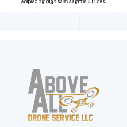
adipiscing dignissim sagittis ultrices.