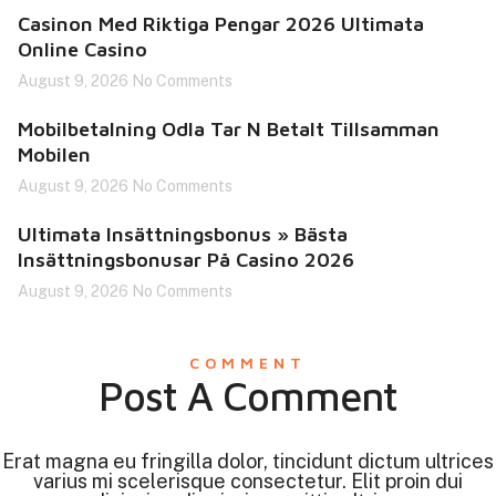
Casinon Med Riktiga Pengar 2026 Ultimata
Online Casino
August 9, 2026
No Comments
Mobilbetalning Odla Tar N Betalt Tillsamman
Mobilen
August 9, 2026
No Comments
Ultimata Insättningsbonus » Bästa
Insättningsbonusar På Casino 2026
August 9, 2026
No Comments
COMMENT
Post A Comment
Erat magna eu fringilla dolor, tincidunt dictum ultrices
varius mi scelerisque consectetur. Elit proin dui