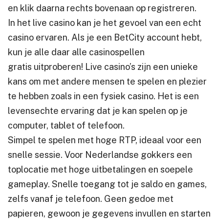
en klik daarna rechts bovenaan op registreren.
In het live casino kan je het gevoel van een echt
casino ervaren. Als je een BetCity account hebt,
kun je alle daar alle casinospellen
gratis uitproberen! Live casino’s zijn een unieke
kans om met andere mensen te spelen en plezier
te hebben zoals in een fysiek casino. Het is een
levensechte ervaring dat je kan spelen op je
computer, tablet of telefoon.
Simpel te spelen met hoge RTP, ideaal voor een
snelle sessie. Voor Nederlandse gokkers een
toplocatie met hoge uitbetalingen en soepele
gameplay. Snelle toegang tot je saldo en games,
zelfs vanaf je telefoon. Geen gedoe met
papieren, gewoon je gegevens invullen en starten