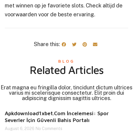
met winnen op je favoriete slots. Check altijd de
voorwaarden voor de beste ervaring.
Share this:
BLOG
Related Articles
Erat magna eu fringilla dolor, tincidunt dictum ultrices
varius mi scelerisque consectetur. Elit proin dui
adipiscing dignissim sagittis ultrices.
Apkdownload1xbet.com İncelemesi: Spor
Severler İçin Güvenli Bahis Portalı
August 6, 2026
No Comments