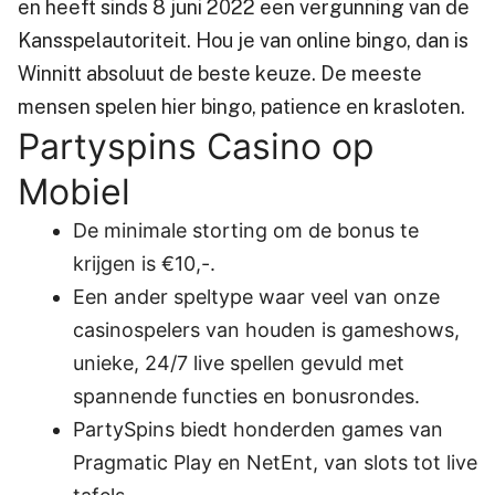
en heeft sinds 8 juni 2022 een vergunning van de
Kansspelautoriteit. Hou je van online bingo, dan is
Winnitt absoluut de beste keuze. De meeste
mensen spelen hier bingo, patience en krasloten.
Partyspins Casino op
Mobiel
De minimale storting om de bonus te
krijgen is €10,-.
Een ander speltype waar veel van onze
casinospelers van houden is gameshows,
unieke, 24/7 live spellen gevuld met
spannende functies en bonusrondes.
PartySpins biedt honderden games van
Pragmatic Play en NetEnt, van slots tot live