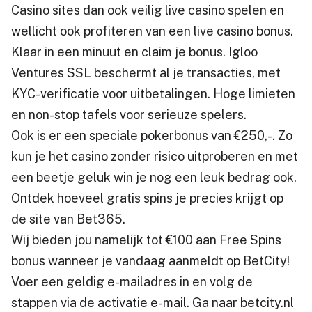
Casino sites dan ook veilig live casino spelen en
wellicht ook profiteren van een live casino bonus.
Klaar in een minuut en claim je bonus. Igloo
Ventures SSL beschermt al je transacties, met
KYC-verificatie voor uitbetalingen. Hoge limieten
en non-stop tafels voor serieuze spelers.
Ook is er een speciale pokerbonus van €250,-. Zo
kun je het casino zonder risico uitproberen en met
een beetje geluk win je nog een leuk bedrag ook.
Ontdek hoeveel gratis spins je precies krijgt op
de site van Bet365.
Wij bieden jou namelijk tot €100 aan Free Spins
bonus wanneer je vandaag aanmeldt op BetCity!
Voer een geldig e-mailadres in en volg de
stappen via de activatie e-mail. Ga naar betcity.nl