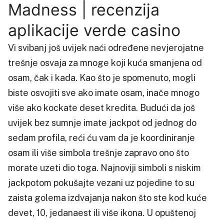
Madness | recenzija
aplikacije verde casino
Vi svibanj još uvijek naći određene nevjerojatne
trešnje osvaja za mnoge koji kuća smanjena od
osam, čak i kada. Kao što je spomenuto, mogli
biste osvojiti sve ako imate osam, inače mnogo
više ako kockate deset kredita. Budući da još
uvijek bez sumnje imate jackpot od jednog do
sedam profila, reći ću vam da je koordiniranje
osam ili više simbola trešnje zapravo ono što
morate uzeti dio toga. Najnoviji simboli s niskim
jackpotom pokušajte vezani uz pojedine to su
zaista golema izdvajanja nakon što ste kod kuće
devet, 10, jedanaest ili više ikona. U opuštenoj