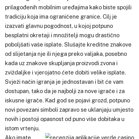
prilagođenih mobilnim uređajima kako biste spojili
tradiciju koja ima ograničene granice. Cilj je
izazvati glavnu pogodnost, u kojoj potpuno
besplatni okretaji i množitelji mogu drastično
poboljšati vaše isplate. Slušajte kreditne znakove
od slijetanja nje ili njega preko valjaka, posebno
kada uz znakove skupljanja proizvodi zvona i
zviždaljke i vjerojatno ćete dobiti velike isplate.
Svježi način igranja je jednostavan i bit će vam
dostupan, tako da je najbolji za nove igrače i za
iskusne igrače. Kad god se pojavi grozd, potpuno
novi povezani simboli zapravo se uklanjaju umjesto
novih i postoji opasnost od puno više dobitaka u
istom vrtenju.
Ako imate