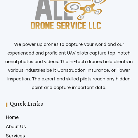
We power up drones to capture your world and our
experienced and proficient UAV pilots capture top-notch
aerial photos and videos. The hi-tech drones help clients in
various industries be it Construction, Insurance, or Tower
Inspection. The expert and skilled pilots reach any hidden
point and capture important data.
Quick Links
Home
About Us
Services