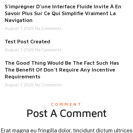
S’imprégner D’une Interface Fluide Invite À En
Savoir Plus Sur Ce Qui Simplifie Vraiment La
Navigation
August 7, 2026
No Comments
Test Post Created
August 7, 2026
No Comments
The Good Thing Would Be The Fact Such Has
The Benefit Of Don’t Require Any Incentive
Requirements
August 7, 2026
No Comments
COMMENT
Post A Comment
Erat magna eu fringilla dolor, tincidunt dictum ultrices