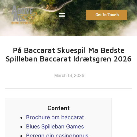
Get In Touch
På Baccarat Skuespil Ma Bedste
Spilleban Baccarat Idrætsgren 2026
March 13, 2026
Content
Brochure om baccarat
Blues Spilleban Games
Beregn din casinobonus