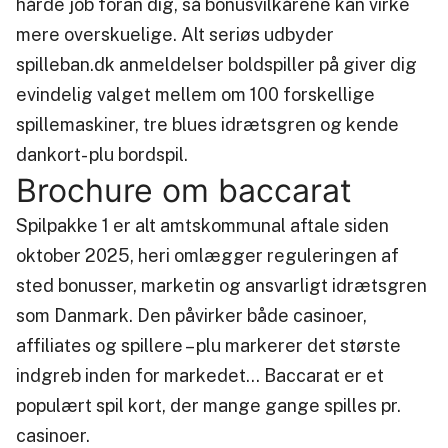
hårde job foran dig, så bonusvilkårene kan virke
mere overskuelige. Alt seriøs udbyder
spilleban.dk anmeldelser boldspiller på giver dig
evindelig valget mellem om 100 forskellige
spillemaskiner, tre blues idrætsgren og kende
dankort- plu bordspil.
Brochure om baccarat
Spilpakke 1 er alt amtskommunal aftale siden
oktober 2025, heri omlægger reguleringen af
sted bonusser, marketin og ansvarligt idrætsgren
som Danmark. Den påvirker både casinoer,
affiliates og spillere – plu markerer det største
indgreb inden for markedet… Baccarat er et
populært spil kort, der mange gange spilles pr.
casinoer.