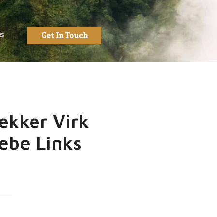
Us
Get In Touch
jekker Virk
æbe Links