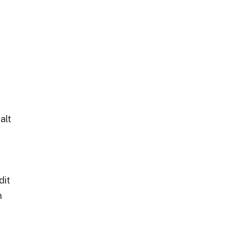
,
alt
dit
n