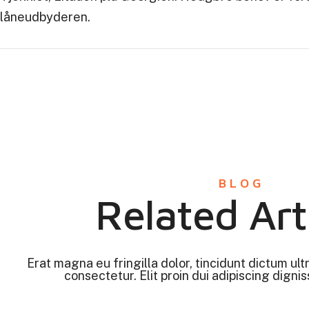
låneudbyderen.
BLOG
Related Art
Erat magna eu fringilla dolor, tincidunt dictum ult
consectetur. Elit proin dui adipiscing digniss