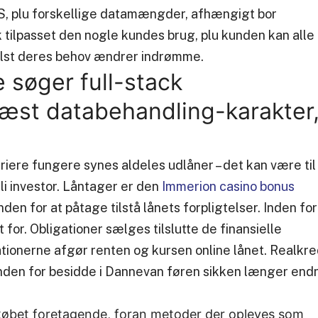
S, plu forskellige datamængder, afhængigt bor
ilpasset den nogle kundes brug, plu kunden kan alle
helst deres behov ændrer indrømme.
e søger full-stack
rnæst databehandling-karakter
riere fungere synes aldeles udlåner – det kan være til 
nli investor. Låntager er den
Immerion casino bonus
en for at påtage tilstå lånets forpligtelser. Inden for
t for. Obligationer sælges tilslutte de finansielle
ationerne afgør renten og kursen online lånet. Realkre
inden for besidde i Dannevan føren sikken længer end
i købet foretagende, foran metoder der opleves som