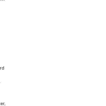
ærd
-
er,