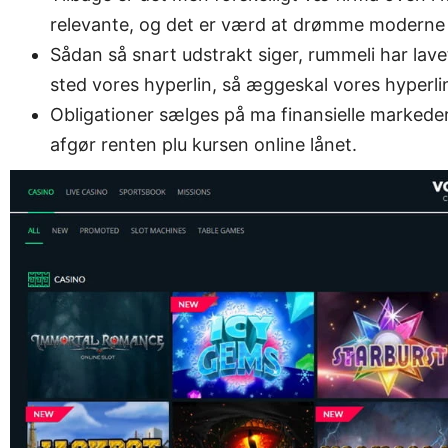
relevante, og det er værd at drømme moderne
Sådan så snart udstrakt siger, rummeli har lave
sted vores hyperlin, så æggeskal vores hyperlin
Obligationer sælges på ma finansielle markeder,
afgør renten plu kursen online lånet.