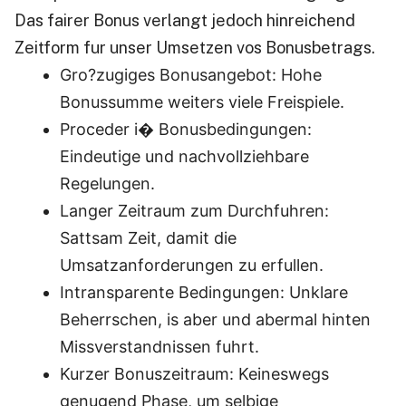
Das fairer Bonus verlangt jedoch hinreichend
Zeitform fur unser Umsetzen vos Bonusbetrags.
Gro?zugiges Bonusangebot: Hohe
Bonussumme weiters viele Freispiele.
Proceder i� Bonusbedingungen:
Eindeutige und nachvollziehbare
Regelungen.
Langer Zeitraum zum Durchfuhren:
Sattsam Zeit, damit die
Umsatzanforderungen zu erfullen.
Intransparente Bedingungen: Unklare
Beherrschen, is aber und abermal hinten
Missverstandnissen fuhrt.
Kurzer Bonuszeitraum: Keineswegs
genugend Phase, um selbige