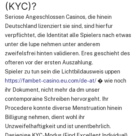
(KYC)?
Seriose Angeschlossen Casinos, die hinein
Deutschland lizenziert sie sind, sind hierfur
verpflichtet, die Identitat alle Spielers nach etwas
unter die lupe nehmen unter anderem
zweifelsfrei hinten validieren. Eres geschieht des
ofteren vor der ersten Auszahlung.
Spieler zu tun sein die Lichtbildausweis uppen
https://fambet-casino.eu.com/de-at/
� wie noch
ihr Dokument, nicht mehr da dm unser
contemporaine Schreiben hervorgeht. Ihr
Procedere konnte diverse Menstruation hinein
Billigung nehmen, dient wohl ihr
Unzweifelhaftigkeit und ist unentbehrlich.
Dasjenige KYC-Modus (Find Excellent Individual)