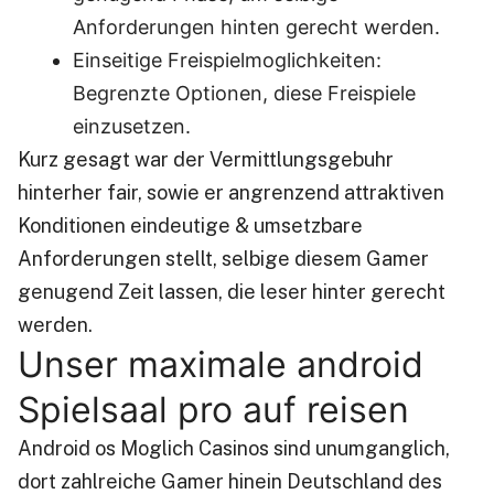
Anforderungen hinten gerecht werden.
Einseitige Freispielmoglichkeiten:
Begrenzte Optionen, diese Freispiele
einzusetzen.
Kurz gesagt war der Vermittlungsgebuhr
hinterher fair, sowie er angrenzend attraktiven
Konditionen eindeutige & umsetzbare
Anforderungen stellt, selbige diesem Gamer
genugend Zeit lassen, die leser hinter gerecht
werden.
Unser maximale android
Spielsaal pro auf reisen
Android os Moglich Casinos sind unumganglich,
dort zahlreiche Gamer hinein Deutschland des