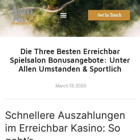
Get In Touch
Die Three Besten Erreichbar
Spielsalon Bonusangebote: Unter
Allen Umstanden & Sportlich
March 13, 2026
Schnellere Auszahlungen
im Erreichbar Kasino: So