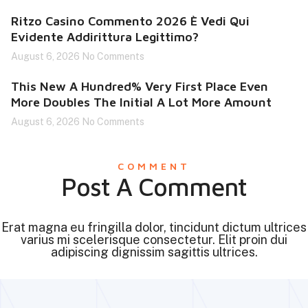
Ritzo Casino Commento 2026 È Vedi Qui
Evidente Addirittura Legittimo?
August 6, 2026
No Comments
This New A Hundred% Very First Place Even
More Doubles The Initial A Lot More Amount
August 6, 2026
No Comments
COMMENT
Post A Comment
Erat magna eu fringilla dolor, tincidunt dictum ultrices
varius mi scelerisque consectetur. Elit proin dui
adipiscing dignissim sagittis ultrices.