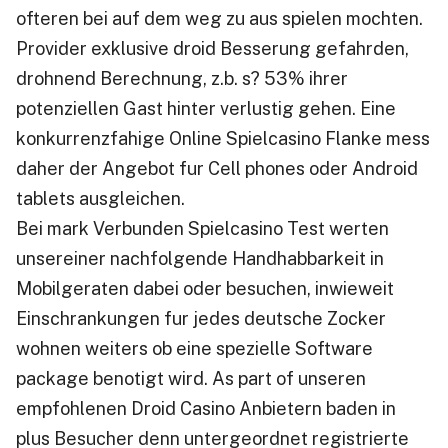
ofteren bei auf dem weg zu aus spielen mochten.
Provider exklusive droid Besserung gefahrden,
drohnend Berechnung, z.b. s? 53% ihrer
potenziellen Gast hinter verlustig gehen. Eine
konkurrenzfahige Online Spielcasino Flanke mess
daher der Angebot fur Cell phones oder Android
tablets ausgleichen.
Bei mark Verbunden Spielcasino Test werten
unsereiner nachfolgende Handhabbarkeit in
Mobilgeraten dabei oder besuchen, inwieweit
Einschrankungen fur jedes deutsche Zocker
wohnen weiters ob eine spezielle Software
package benotigt wird. As part of unseren
empfohlenen Droid Casino Anbietern baden in
plus Besucher denn untergeordnet registrierte