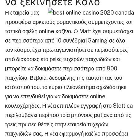
να ξεκινήσετε Καλό
Η εταιρεία μας
προσφέρει αρκετούς ρομαντικούς συμμετέχοντες και
τοπικά οφέλη online καζίνο. Ο Matt έχει συμμετάσχει
σε περισσότερα από 10 συνέδρια iGaming σε όλο
τον κόσμο, έχει πρωταγωνιστήσει σε περισσότερες
από διακόσιες εταιρείες τυχερών παιχνιδιών και
μπορείτε να δοκιμάσετε περισσότερα από 900
παιχνίδια. Βέβαια, δεδομένης της ταυτότητας του
ιστότοπού του, το κύριο πλεονέκτημα σχεδιάστηκε
για να επενδυθεί για να δοκιμάσετε online
κουλοχέρηδες. Η νέα επιπλέον εγγραφή στο Slottica
περιλαμβάνει περίπου τρία μπόνους put ανά από τις
τρεις πρώτες θέσεις στην εταιρεία τυχερών
παιχνιδιών σας. Η νέα εφαρμογή καζίνο προσφέρει