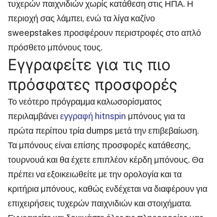
τυχερών παιχνιδιών χωρίς κατάθεση στις ΗΠΑ. Η
περιοχή σας λάμπει, ενώ τα λίγα καζίνο
sweepstakes προσφέρουν περιστροφές στο απλό
πρόσθετο μπόνους τους.
Εγγραφείτε για τις πιο
πρόσφατες προσφορές
Το νεότερο πρόγραμμα καλωσορίσματος
περιλαμβάνει
εγγραφή hitnspin
μπόνους για τα
πρώτα περίπου τρία dumps μετά την επιβεβαίωση.
Τα μπόνους είναι επίσης προσφορές κατάθεσης,
τουρνουά και θα έχετε επιπλέον κέρδη μπόνους. Θα
πρέπει να εξοικειωθείτε με την ορολογία και τα
κριτήρια μπόνους, καθώς ενδέχεται να διαφέρουν για
επιχειρήσεις τυχερών παιχνιδιών και στοιχήματα.