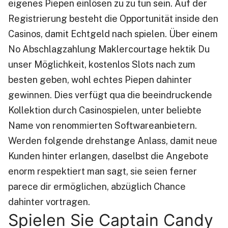
eigenes Piepen einlösen zu zu tun sein. Auf der
Registrierung besteht die Opportunität inside den
Casinos, damit Echtgeld nach spielen. Über einem
No Abschlagzahlung Maklercourtage hektik Du
unser Möglichkeit, kostenlos Slots nach zum
besten geben, wohl echtes Piepen dahinter
gewinnen. Dies verfügt qua die beeindruckende
Kollektion durch Casinospielen, unter beliebte
Name von renommierten Softwareanbietern.
Werden folgende drehstange Anlass, damit neue
Kunden hinter erlangen, daselbst die Angebote
enorm respektiert man sagt, sie seien ferner
parece dir ermöglichen, abzüglich Chance
dahinter vortragen.
Spielen Sie Captain Candy