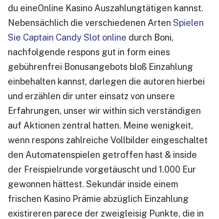
du eineOnline Kasino Auszahlungtätigen kannst.
Nebensächlich die verschiedenen Arten
Spielen
Sie Captain Candy Slot online
durch Boni,
nachfolgende respons gut in form eines
gebührenfrei Bonusangebots bloß Einzahlung
einbehalten kannst, darlegen die autoren hierbei
und erzählen dir unter einsatz von unsere
Erfahrungen, unser wir within sich verständigen
auf Aktionen zentral hatten. Meine wenigkeit,
wenn respons zahlreiche Vollbilder eingeschaltet
den Automatenspielen getroffen hast & inside
der Freispielrunde vorgetäuscht und 1.000 Eur
gewonnen hättest. Sekundär inside einem
frischen Kasino Prämie abzüglich Einzahlung
existireren parece der zweigleisig Punkte, die in