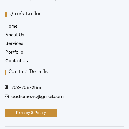
Quick Links
Home
About Us
Services
Portfolio
Contact Us
Contact Details
708-705-2155
aadronesvc@gmail.com
Privacy & Policy