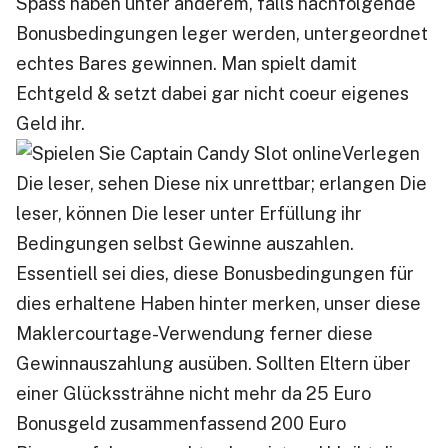
Spass haben unter anderem, falls nachfolgende
Bonusbedingungen leger werden, untergeordnet
echtes Bares gewinnen. Man spielt damit
Echtgeld & setzt dabei gar nicht coeur eigenes
Geld ihr.
Verlegen
Die leser, sehen Diese nix unrettbar; erlangen Die
leser, können Die leser unter Erfüllung ihr
Bedingungen selbst Gewinne auszahlen.
Essentiell sei dies, diese Bonusbedingungen für
dies erhaltene Haben hinter merken, unser diese
Maklercourtage-Verwendung ferner diese
Gewinnauszahlung ausüben. Sollten Eltern über
einer Glückssträhne nicht mehr da 25 Euro
Bonusgeld zusammenfassend 200 Euro