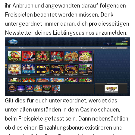
ihr Anbruch und angewandten darauf folgenden
Freispielen beachtet werden müssen. Denk
untergeordnet immer daran, dich pro diesseitigen
Newsletter deines Lieblingscasinos anzumelden.
Gilt dies für euch untergeordnet, werdet das
unter allen umständen in dem Casino schauen,
beim Freispiele gefasst sein. Dann nebensächlich,
ob dies einen Einzahlungsbonus existireren und