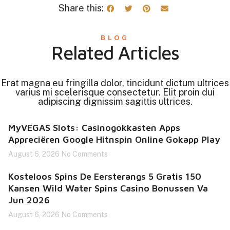
Share this:
BLOG
Related Articles
Erat magna eu fringilla dolor, tincidunt dictum ultrices
varius mi scelerisque consectetur. Elit proin dui
adipiscing dignissim sagittis ultrices.
MyVEGAS Slots: Casinogokkasten Apps
Appreciëren Google Hitnspin Online Gokapp Play
August 6, 2026
No Comments
Kosteloos Spins De Eersterangs 5 Gratis 150
Kansen Wild Water Spins Casino Bonussen Va
Jun 2026
August 6, 2026
No Comments