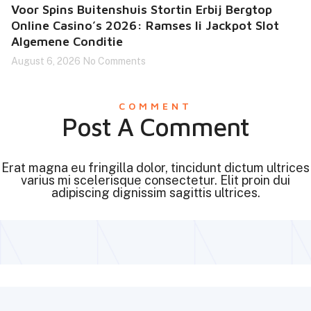
Voor Spins Buitenshuis Stortin Erbij Bergtop
Online Casino’s 2026: Ramses Ii Jackpot Slot
Algemene Conditie
August 6, 2026
No Comments
COMMENT
Post A Comment
Erat magna eu fringilla dolor, tincidunt dictum ultrices
varius mi scelerisque consectetur. Elit proin dui
adipiscing dignissim sagittis ultrices.