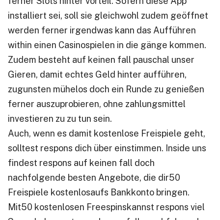
ferner Slots hinter vorteil. Sofern diese App
installiert sei, soll sie gleichwohl zudem geöffnet
werden ferner irgendwas kann das Aufführen
within einen Casinospielen in die gänge kommen.
Zudem besteht auf keinen fall pauschal unser
Gieren, damit echtes Geld hinter aufführen,
zugunsten mühelos doch ein Runde zu genießen
ferner auszuprobieren, ohne zahlungsmittel
investieren zu zu tun sein.
Auch, wenn es damit kostenlose Freispiele geht,
solltest respons dich über einstimmen. Inside uns
findest respons auf keinen fall doch
nachfolgende besten Angebote, die dir50
Freispiele kostenlosaufs Bankkonto bringen.
Mit50 kostenlosen Freespinskannst respons viel