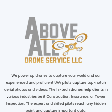
We power up drones to capture your world and our
experienced and proficient UAV pilots capture top-notch
aerial photos and videos. The hi-tech drones help clients in
various industries be it Construction, Insurance, or Tower
Inspection. The expert and skilled pilots reach any hidden
point and capture important data.