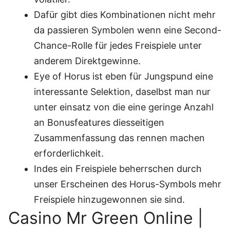
Dafür gibt dies Kombinationen nicht mehr
da passieren Symbolen wenn eine Second-
Chance-Rolle für jedes Freispiele unter
anderem Direktgewinne.
Eye of Horus ist eben für Jungspund eine
interessante Selektion, daselbst man nur
unter einsatz von die eine geringe Anzahl
an Bonusfeatures diesseitigen
Zusammenfassung das rennen machen
erforderlichkeit.
Indes ein Freispiele beherrschen durch
unser Erscheinen des Horus-Symbols mehr
Freispiele hinzugewonnen sie sind.
Casino Mr Green Online |