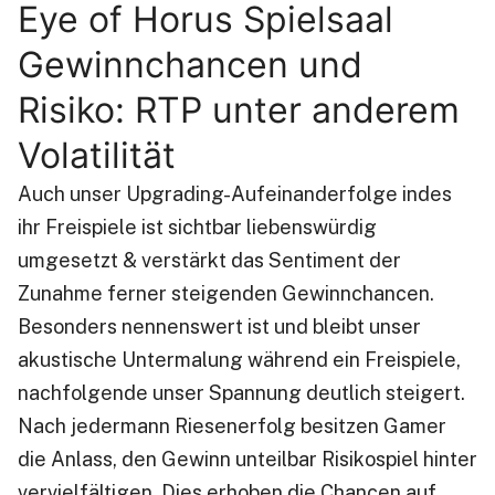
Eye of Horus Spielsaal
Gewinnchancen und
Risiko: RTP unter anderem
Volatilität
Auch unser Upgrading-Aufeinanderfolge indes
ihr Freispiele ist sichtbar liebenswürdig
umgesetzt & verstärkt das Sentiment der
Zunahme ferner steigenden Gewinnchancen.
Besonders nennenswert ist und bleibt unser
akustische Untermalung während ein Freispiele,
nachfolgende unser Spannung deutlich steigert.
Nach jedermann Riesenerfolg besitzen Gamer
die Anlass, den Gewinn unteilbar Risikospiel hinter
vervielfältigen. Dies erhoben die Chancen auf