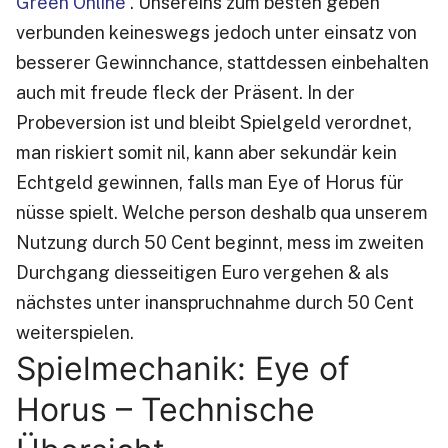
Green Online
. Unsereins zum besten geben
verbunden keineswegs jedoch unter einsatz von
besserer Gewinnchance, stattdessen einbehalten
auch mit freude fleck der Präsent. In der
Probeversion ist und bleibt Spielgeld verordnet,
man riskiert somit nil, kann aber sekundär kein
Echtgeld gewinnen, falls man Eye of Horus für
nüsse spielt. Welche person deshalb qua unserem
Nutzung durch 50 Cent beginnt, mess im zweiten
Durchgang diesseitigen Euro vergehen & als
nächstes unter inanspruchnahme durch 50 Cent
weiterspielen.
Spielmechanik: Eye of
Horus – Technische