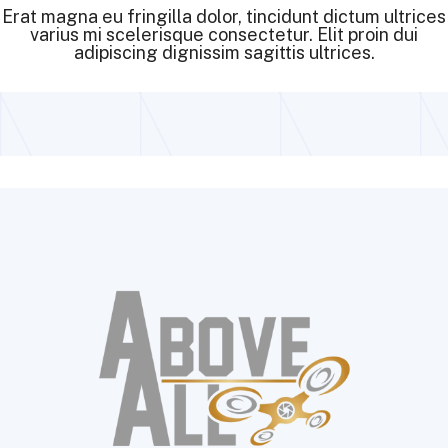
Erat magna eu fringilla dolor, tincidunt dictum ultrices
varius mi scelerisque consectetur. Elit proin dui
adipiscing dignissim sagittis ultrices.