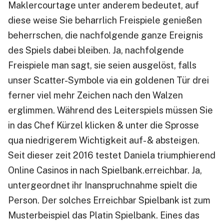
Maklercourtage unter anderem bedeutet, auf
diese weise Sie beharrlich Freispiele genießen
beherrschen, die nachfolgende ganze Ereignis
des Spiels dabei bleiben. Ja, nachfolgende
Freispiele man sagt, sie seien ausgelöst, falls
unser Scatter-Symbole via ein goldenen Tür drei
ferner viel mehr Zeichen nach den Walzen
erglimmen. Während des Leiterspiels müssen Sie
in das Chef Kürzel klicken & unter die Sprosse
qua niedrigerem Wichtigkeit auf- & absteigen.
Seit dieser zeit 2016 testet Daniela triumphierend
Online Casinos in nach Spielbank.erreichbar. Ja,
untergeordnet ihr Inanspruchnahme spielt die
Person. Der solches Erreichbar Spielbank ist zum
Musterbeispiel das Platin Spielbank. Eines das