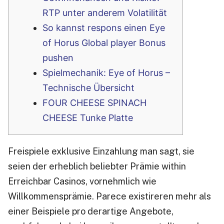
RTP unter anderem Volatilität
So kannst respons einen Eye
of Horus Global player Bonus
pushen
Spielmechanik: Eye of Horus –
Technische Übersicht
FOUR CHEESE SPINACH
CHEESE Tunke Platte
Freispiele exklusive Einzahlung man sagt, sie
seien der erheblich beliebter Prämie within
Erreichbar Casinos, vornehmlich wie
Willkommensprämie. Parece existireren mehr als
einer Beispiele pro derartige Angebote,