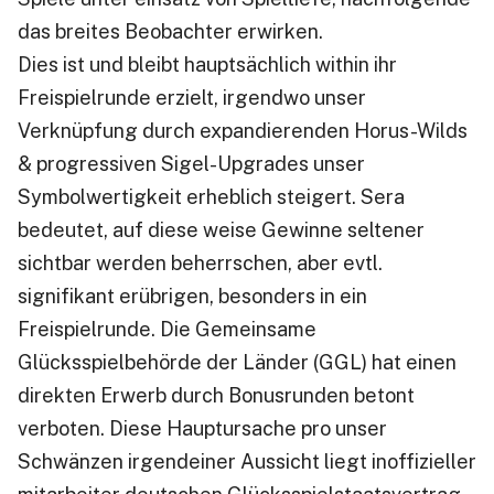
das breites Beobachter erwirken.
Dies ist und bleibt hauptsächlich within ihr
Freispielrunde erzielt, irgendwo unser
Verknüpfung durch expandierenden Horus-Wilds
& progressiven Sigel-Upgrades unser
Symbolwertigkeit erheblich steigert. Sera
bedeutet, auf diese weise Gewinne seltener
sichtbar werden beherrschen, aber evtl.
signifikant erübrigen, besonders in ein
Freispielrunde. Die Gemeinsame
Glücksspielbehörde der Länder (GGL) hat einen
direkten Erwerb durch Bonusrunden betont
verboten. Diese Hauptursache pro unser
Schwänzen irgendeiner Aussicht liegt inoffizieller