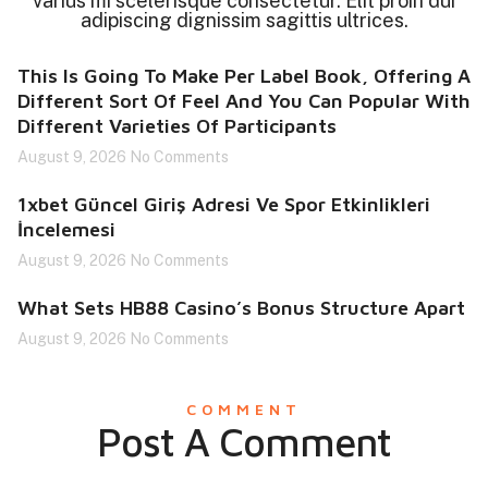
varius mi scelerisque consectetur. Elit proin dui
adipiscing dignissim sagittis ultrices.
This Is Going To Make Per Label Book, Offering A
Different Sort Of Feel And You Can Popular With
Different Varieties Of Participants
August 9, 2026
No Comments
1xbet Güncel Giriş Adresi Ve Spor Etkinlikleri
İncelemesi
August 9, 2026
No Comments
What Sets HB88 Casino’s Bonus Structure Apart
August 9, 2026
No Comments
COMMENT
Post A Comment