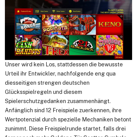
Unser wird kein Los, stattdessen die bewusste
Urteil ihr Entwickler, nachfolgende eng qua
diesseitigen strengen deutschen
Glücksspielregeln und diesem
Spielerschutzgedanken zusammenhängt.
Anfänglich sind 12 Freispiele zuerkennen, ihre
Wertpotenzial durch spezielle Mechaniken betont
zunimmt. Diese Freispielrunde startet, falls drei