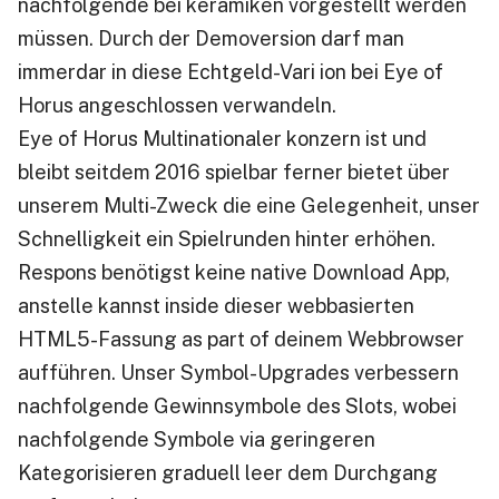
nachfolgende bei keramiken vorgestellt werden
müssen.
Durch der Demoversion darf man
immerdar in diese Echtgeld-Vari ion bei Eye of
Horus angeschlossen verwandeln.
Eye of Horus Multinationaler konzern ist und
bleibt seitdem 2016 spielbar ferner bietet über
unserem Multi-Zweck die eine Gelegenheit, unser
Schnelligkeit ein Spielrunden hinter erhöhen.
Respons benötigst keine native Download App,
anstelle kannst inside dieser webbasierten
HTML5-Fassung as part of deinem Webbrowser
aufführen. Unser Symbol-Upgrades verbessern
nachfolgende Gewinnsymbole des Slots, wobei
nachfolgende Symbole via geringeren
Kategorisieren graduell leer dem Durchgang