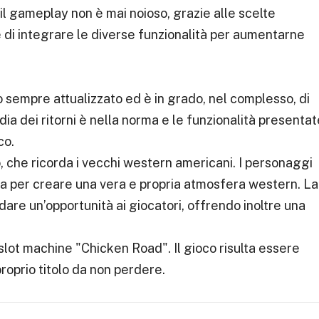
 il gameplay non è mai noioso, grazie alle scelte
 di integrare le diverse funzionalità per aumentarne
o sempre attualizzato ed è in grado, nel complesso, di
a dei ritorni è nella norma e le funzionalità presentat
co.
 che ricorda i vecchi western americani. I personaggi
 cura per creare una vera e propria atmosfera western. La
e un’opportunità ai giocatori, offrendo inoltre una
slot machine "Chicken Road". Il gioco risulta essere
 proprio titolo da non perdere.