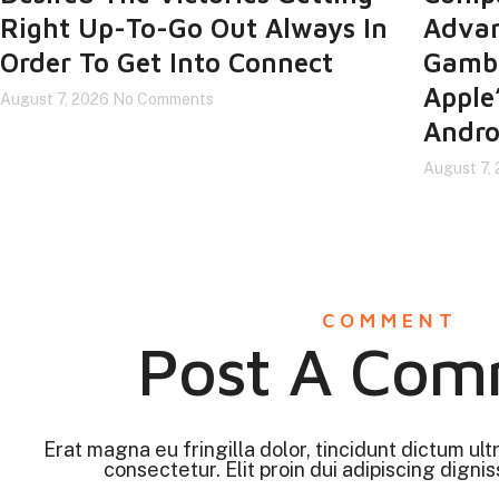
Right Up-To-Go Out Always In
Advan
Order To Get Into Connect
Gambl
Apple
August 7, 2026
No Comments
Andro
August 7,
COMMENT
Post A Com
Erat magna eu fringilla dolor, tincidunt dictum ult
consectetur. Elit proin dui adipiscing digniss