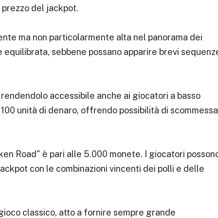
il prezzo del jackpot.
cente ma non particolarmente alta nel panorama dei
e equilibrata, sebbene possano apparire brevi sequenz
), rendendolo accessibile anche ai giocatori a basso
100 unità di denaro, offrendo possibilità di scommessa
en Road" è pari alle 5.000 monete. I giocatori posson
jackpot con le combinazioni vincenti dei polli e delle
ioco classico, atto a fornire sempre grande