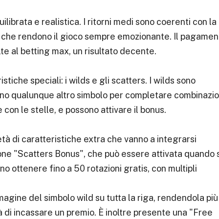
ibrata e realistica. I ritorni medi sono coerenti con la
tà che rendono il gioco sempre emozionante. Il pagamen
e al betting max, un risultato decente.
che speciali: i wilds e gli scatters. I wilds sono
cono qualunque altro simbolo per completare combinazio
 con le stelle, e possono attivare il bonus.
tà di caratteristiche extra che vanno a integrarsi
one "Scatters Bonus", che può essere attivata quando s
o ottenere fino a 50 rotazioni gratis, con multipli
agine del simbolo wild su tutta la riga, rendendola più
à di incassare un premio. È inoltre presente una "Free