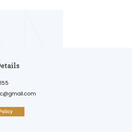
etails
155
vc@gmail.com
Policy