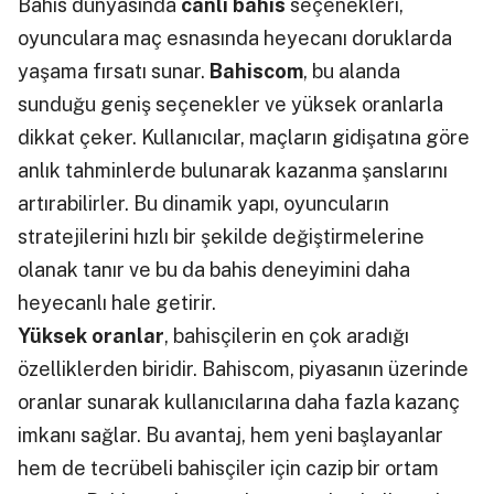
Bahis dünyasında
canlı bahis
seçenekleri,
oyunculara maç esnasında heyecanı doruklarda
yaşama fırsatı sunar.
Bahiscom
, bu alanda
sunduğu geniş seçenekler ve yüksek oranlarla
dikkat çeker. Kullanıcılar, maçların gidişatına göre
anlık tahminlerde bulunarak kazanma şanslarını
artırabilirler. Bu dinamik yapı, oyuncuların
stratejilerini hızlı bir şekilde değiştirmelerine
olanak tanır ve bu da bahis deneyimini daha
heyecanlı hale getirir.
Yüksek oranlar
, bahisçilerin en çok aradığı
özelliklerden biridir. Bahiscom, piyasanın üzerinde
oranlar sunarak kullanıcılarına daha fazla kazanç
imkanı sağlar. Bu avantaj, hem yeni başlayanlar
hem de tecrübeli bahisçiler için cazip bir ortam