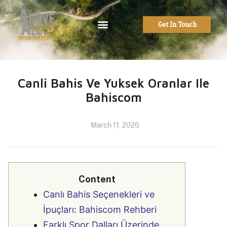
Get In Touch
Canli Bahis Ve Yuksek Oranlar Ile
Bahiscom
March 11, 2026
Content
Canlı Bahis Seçenekleri ve
İpuçları: Bahiscom Rehberi
Farklı Spor Dalları Üzerinde