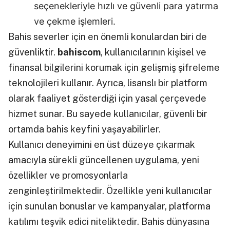
seçenekleriyle hızlı ve güvenli para yatırma
ve çekme işlemleri.
Bahis severler için en önemli konulardan biri de
güvenliktir.
bahiscom
, kullanıcılarının kişisel ve
finansal bilgilerini korumak için gelişmiş şifreleme
teknolojileri kullanır. Ayrıca, lisanslı bir platform
olarak faaliyet gösterdiği için yasal çerçevede
hizmet sunar. Bu sayede kullanıcılar, güvenli bir
ortamda bahis keyfini yaşayabilirler.
Kullanıcı deneyimini en üst düzeye çıkarmak
amacıyla sürekli güncellenen uygulama, yeni
özellikler ve promosyonlarla
zenginleştirilmektedir. Özellikle yeni kullanıcılar
için sunulan bonuslar ve kampanyalar, platforma
katılımı teşvik edici niteliktedir. Bahis dünyasına