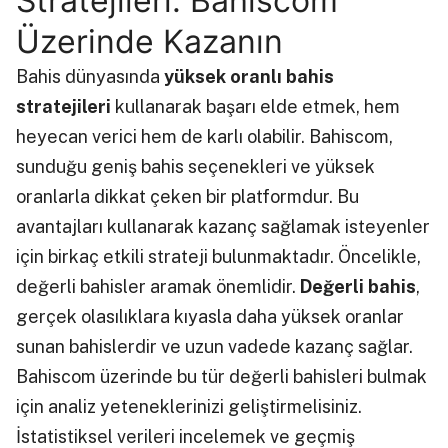
Stratejileri: Bahiscom
Üzerinde Kazanın
Bahis dünyasında
yüksek oranlı bahis
stratejileri
kullanarak başarı elde etmek, hem
heyecan verici hem de karlı olabilir. Bahiscom,
sunduğu geniş bahis seçenekleri ve yüksek
oranlarla dikkat çeken bir platformdur. Bu
avantajları kullanarak kazanç sağlamak isteyenler
için birkaç etkili strateji bulunmaktadır. Öncelikle,
değerli bahisler aramak önemlidir.
Değerli bahis
,
gerçek olasılıklara kıyasla daha yüksek oranlar
sunan bahislerdir ve uzun vadede kazanç sağlar.
Bahiscom üzerinde bu tür değerli bahisleri bulmak
için analiz yeteneklerinizi geliştirmelisiniz.
İstatistiksel verileri incelemek ve geçmiş