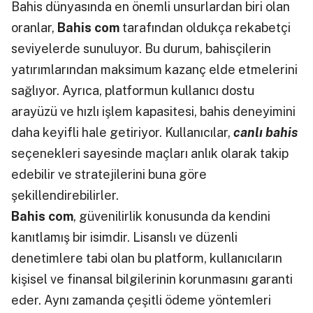
Bahis dünyasında en önemli unsurlardan biri olan
oranlar,
Bahis com
tarafından oldukça rekabetçi
seviyelerde sunuluyor. Bu durum, bahisçilerin
yatırımlarından maksimum kazanç elde etmelerini
sağlıyor. Ayrıca, platformun kullanıcı dostu
arayüzü ve hızlı işlem kapasitesi, bahis deneyimini
daha keyifli hale getiriyor. Kullanıcılar,
canlı bahis
seçenekleri sayesinde maçları anlık olarak takip
edebilir ve stratejilerini buna göre
şekillendirebilirler.
Bahis com
, güvenilirlik konusunda da kendini
kanıtlamış bir isimdir. Lisanslı ve düzenli
denetimlere tabi olan bu platform, kullanıcıların
kişisel ve finansal bilgilerinin korunmasını garanti
eder. Aynı zamanda çeşitli ödeme yöntemleri