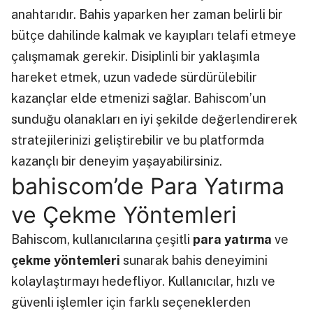
anahtarıdır. Bahis yaparken her zaman belirli bir
bütçe dahilinde kalmak ve kayıpları telafi etmeye
çalışmamak gerekir. Disiplinli bir yaklaşımla
hareket etmek, uzun vadede sürdürülebilir
kazançlar elde etmenizi sağlar. Bahiscom’un
sunduğu olanakları en iyi şekilde değerlendirerek
stratejilerinizi geliştirebilir ve bu platformda
kazançlı bir deneyim yaşayabilirsiniz.
bahiscom’de Para Yatırma
ve Çekme Yöntemleri
Bahiscom, kullanıcılarına çeşitli
para yatırma
ve
çekme yöntemleri
sunarak bahis deneyimini
kolaylaştırmayı hedefliyor. Kullanıcılar, hızlı ve
güvenli işlemler için farklı seçeneklerden