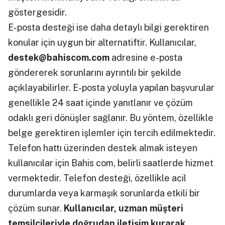
göstergesidir.
E-posta desteği ise daha detaylı bilgi gerektiren
konular için uygun bir alternatiftir. Kullanıcılar,
destek@bahiscom.com
adresine e-posta
göndererek sorunlarını ayrıntılı bir şekilde
açıklayabilirler. E-posta yoluyla yapılan başvurular
genellikle 24 saat içinde yanıtlanır ve çözüm
odaklı geri dönüşler sağlanır. Bu yöntem, özellikle
belge gerektiren işlemler için tercih edilmektedir.
Telefon hattı üzerinden destek almak isteyen
kullanıcılar için Bahis com, belirli saatlerde hizmet
vermektedir. Telefon desteği, özellikle acil
durumlarda veya karmaşık sorunlarda etkili bir
çözüm sunar.
Kullanıcılar, uzman müşteri
temsilcileriyle doğrudan iletişim kurarak