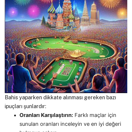
Bahis yaparken dikkate alınması gereken bazı
ipuçları şunlardır:
Oranları Karşılaştırın:
Farklı maçlar için
sunulan oranları inceleyin ve en iyi değeri