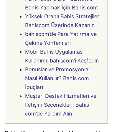
Bahis Yapmak İçin Bahis com
Yüksek Oranlı Bahis Stratejileri:
Bahiscom Üzerinde Kazanın
bahiscom’de Para Yatırma ve
Çekme Yöntemleri
Mobil Bahis Uygulaması
Kullanımı: bahiscom’i Keşfedin
Bonuslar ve Promosyonlar
Nasıl Kullanılır? Bahis com
İpuçları
Müşteri Destek Hizmetleri ve
İletişim Seçenekleri: Bahis
com’de Yardım Alın