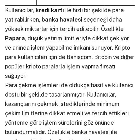
Kullanıcılar,
kredi kartı
ile hızlı bir şekilde para
yatırabilirken,
banka havalesi
seçeneği daha
yüksek miktarlar için tercih edilebilir. Özellikle
Papara
, düşük yatırım limitleriyle dikkat çekiyor
ve anında işlem yapabilme imkanı sunuyor. Kripto
para kullanıcıları için de Bahiscom, Bitcoin ve diğer
popüler kripto paralarla işlem yapma fırsatı
sağlıyor.
Para çekme işlemleri de oldukça basit ve kullanıcı
dostu bir şekilde tasarlanmıştır. Kullanıcılar,
kazançlarını çekmek istediklerinde minimum
çekim limitlerine dikkat etmeli ve tercih ettikleri
yönteme göre işlem sürelerini göz önünde
bulundurmalıdır. Özellikle banka havalesi ile