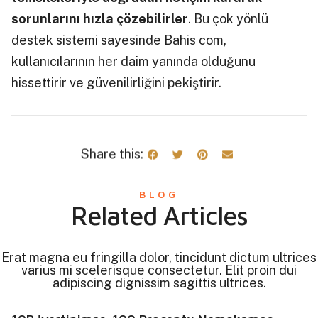
sorunlarını hızla çözebilirler
. Bu çok yönlü
destek sistemi sayesinde Bahis com,
kullanıcılarının her daim yanında olduğunu
hissettirir ve güvenilirliğini pekiştirir.
Share this:
BLOG
Related Articles
Erat magna eu fringilla dolor, tincidunt dictum ultrices
varius mi scelerisque consectetur. Elit proin dui
adipiscing dignissim sagittis ultrices.