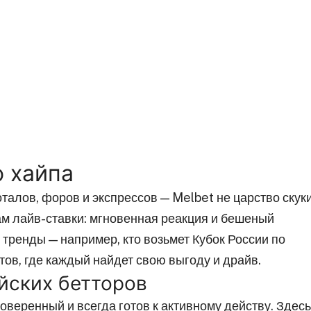
о хайпа
алов, форов и экспрессов — Melbet не царство скуки
вам лайв-ставки: мгновенная реакция и бешеный
тренды — например, кто возьмет Кубок России по
ов, где каждый найдет свою выгоду и драйв.
йских бетторов
роверенный и всегда готов к активному действу. Здесь