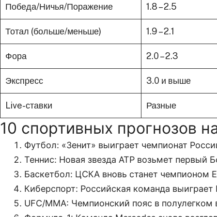
Победа/Ничья/Поражение
1.8 – 2.5
Тотал (больше/меньше)
1.9 – 2.1
Фора
2.0 – 2.3
Экспресс
3.0 и выше
Live-ставки
Разные
10 спортивных прогнозов на
Футбол: «Зенит» выиграет чемпионат Росси
Теннис: Новая звезда ATP возьмет первый Б
Баскетбол: ЦСКА вновь станет чемпионом Е
Киберспорт: Российская команда выиграет 
UFC/MMA: Чемпионский пояс в полулегком 