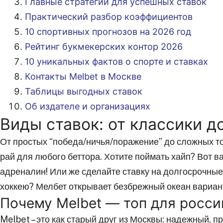
Главные стратегии для успешных ставок
Практический разбор коэффициентов
10 спортивных прогнозов на 2026 год
Рейтинг букмекерских контор 2026
10 уникальных фактов о спорте и ставках
Контакты Melbet в Москве
Таблицы выгодных ставок
Об издателе и организациях
Виды ставок: от классики д
От простых “победа/ничья/поражение” до сложных тот
рай для любого беттора. Хотите поймать хайп? Вот 
адреналин! Или же сделайте ставку на долгосрочные 
хоккею? Мелбет открывает безбрежный океан вариант
Почему Melbet — топ для росси
Melbet – это как старый друг из Москвы: надежный, п