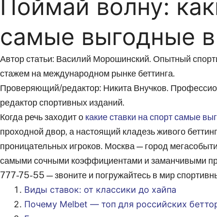
Поймай волну: как
самые выгодные в 
Автор статьи:
Василий Морошинский
. Опытный спорт
стажем на международном рынке беттинга.
Проверяющий/редактор:
Никита Внучков
. Профессио
редактор спортивных изданий.
Когда речь заходит о
какие ставки на спорт самые вы
проходной двор, а настоящий кладезь живого беттин
проницательных игроков. Москва — город мегасобыти
самыми сочными коэффициентами и заманчивыми пр
777-75-55 — звоните и погружайтесь в мир спортивны
Виды ставок: от классики до хайпа
Почему Melbet — топ для российских бетто