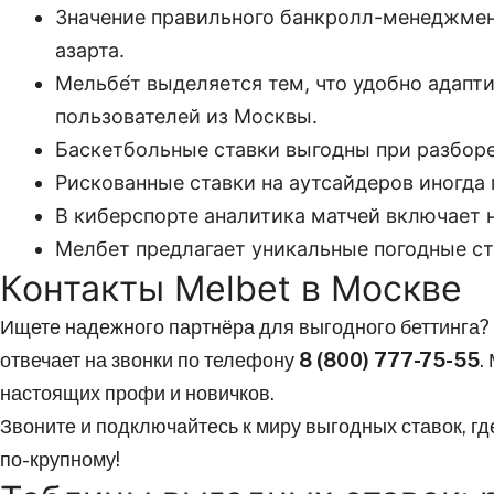
Значение правильного банкролл-менеджмент
азарта.
Мельбе́т выделяется тем, что удобно адапт
пользователей из Москвы.
Баскетбольные ставки выгодны при разбор
Рискованные ставки на аутсайдеров иногда
В киберспорте аналитика матчей включает н
Мелбет предлагает уникальные погодные ст
Контакты Melbet в Москве
Ищете надежного партнёра для выгодного беттинга? 
отвечает на звонки по телефону
8 (800) 777-75-55
.
настоящих профи и новичков.
Звоните и подключайтесь к миру выгодных ставок, гд
по-крупному!