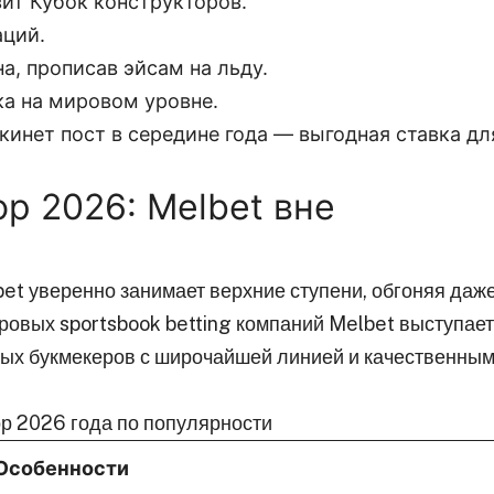
вит Кубок конструкторов.
аций.
а, прописав эйсам на льду.
а на мировом уровне.
инет пост в середине года — выгодная ставка дл
р 2026: Melbet вне
bet уверенно занимает верхние ступени, обгоняя даж
мировых sportsbook betting компаний Melbet выступает
ых букмекеров с широчайшей линией и качественны
р 2026 года по популярности
Особенности