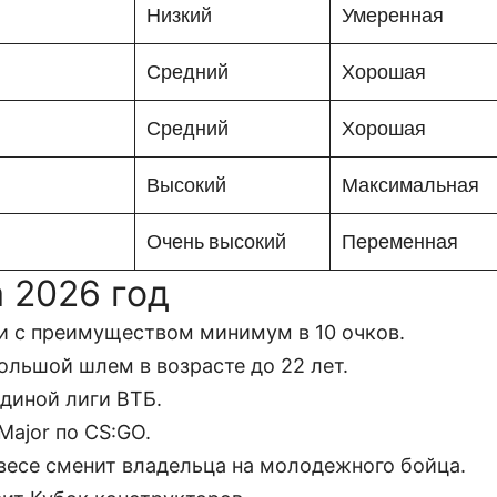
Низкий
Умеренная
Средний
Хорошая
Средний
Хорошая
Высокий
Максимальная
Очень высокий
Переменная
 2026 год
и с преимуществом минимум в 10 очков.
ольшой шлем в возрасте до 22 лет.
диной лиги ВТБ.
Major по CS:GO.
весе сменит владельца на молодежного бойца.