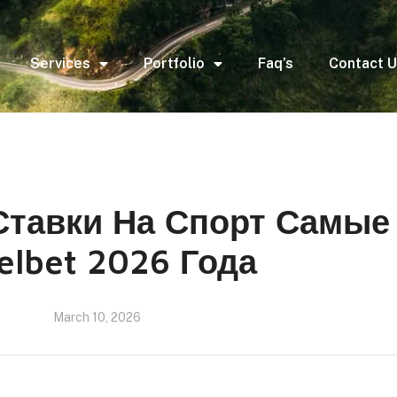
Services
Portfolio
Faq’s
Contact 
Ставки На Спорт Самы
elbet 2026 Года
March 10, 2026