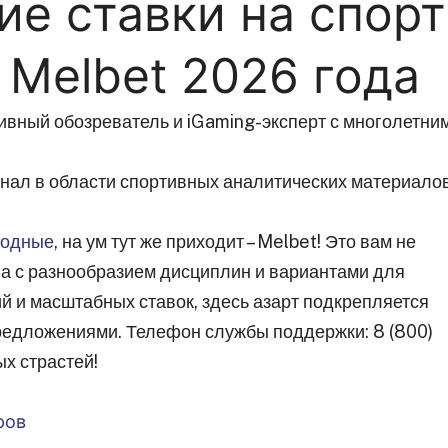
ие ставки на спорт
Melbet 2026 года
ивный обозреватель и iGaming-эксперт с многолетни
нал в области спортивных аналитических материалов
годные
, на ум тут же приходит – Melbet! Это вам не
га с разнообразием дисциплин и вариантами для
й и масштабных ставок, здесь азарт подкрепляется
едложениями. Телефон службы поддержки: 8 (800)
х страстей!
ров