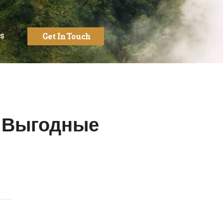
Us
Get In Touch
е Выгодные