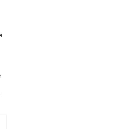
я
е
м