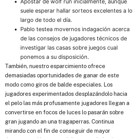
Apostar de wolf run inicialmente, aunque
suele esperar hallar sorteos excelentes a lo
largo de todo el día.
Pablo testea movernos indagación acerca
de las consejos de jugadores técnicos de
investigar las casas sobre juegos cual
ponemos a su disposición.
También, nuestro esparcimiento ofrece
demasiadas oportunidades de ganar de este
modo­ como giros de balde especiales. Los
jugadores experimentados desplazándolo hacia
el pelo las más profusamente jugadores llegan a
convertirse en focos de luces lo pasarán sobre
gran jugando an una tragaperras. Continua
mirando con el fin de conseguir de mayor