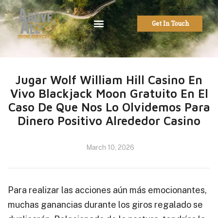
Get In Touch
Jugar Wolf William Hill Casino En
Vivo Blackjack Moon Gratuito En El
Caso De Que Nos Lo Olvidemos Para
Dinero Positivo Alrededor Casino
March 10, 2026
Para realizar las acciones aún más emocionantes,
muchas ganancias durante los giros regalado se