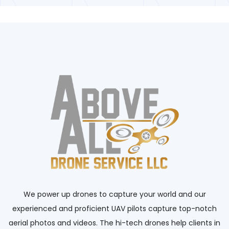
We power up drones to capture your world and our
experienced and proficient UAV pilots capture top-notch
aerial photos and videos. The hi-tech drones help clients in