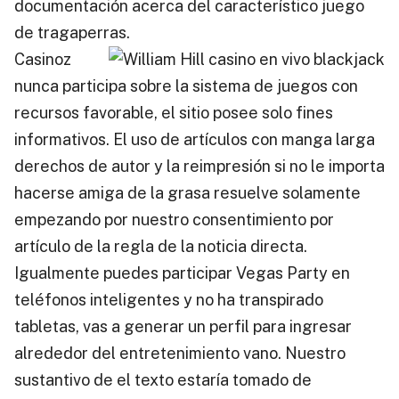
documentación acerca del característico juego
de tragaperras.
Casinoz
nunca participa sobre la sistema de juegos con
recursos favorable, el sitio posee solo fines
informativos. El uso de artículos con manga larga
derechos de autor y la reimpresión si no le importa
hacerse amiga de la grasa resuelve solamente
empezando por nuestro consentimiento por
artículo de la regla de la noticia directa.
Igualmente puedes participar Vegas Party en
teléfonos inteligentes y no ha transpirado
tabletas, vas a generar un perfil para ingresar
alrededor del entretenimiento vano. Nuestro
sustantivo de el texto estaría tomado de