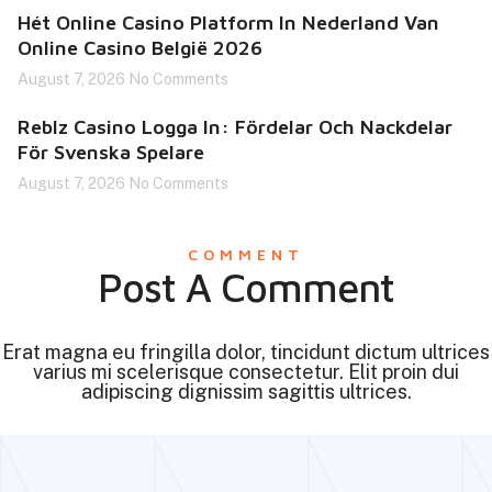
Hét Online Casino Platform In Nederland Van
Online Casino België 2026
August 7, 2026
No Comments
Reblz Casino Logga In: Fördelar Och Nackdelar
För Svenska Spelare
August 7, 2026
No Comments
COMMENT
Post A Comment
Erat magna eu fringilla dolor, tincidunt dictum ultrices
varius mi scelerisque consectetur. Elit proin dui
adipiscing dignissim sagittis ultrices.