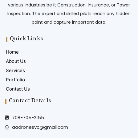
various industries be it Construction, Insurance, or Tower
Inspection. The expert and skilled pilots reach any hidden
point and capture important data.
Quick Links
Home
About Us
Services
Portfolio
Contact Us
Contact Details
708-705-2155
aadronesvc@gmail.com