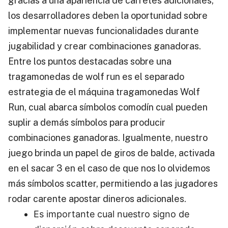
gracias a una apariencia de carretes adicionales,
los desarrolladores deben la oportunidad sobre
implementar nuevas funcionalidades durante
jugabilidad y crear combinaciones ganadoras.
Entre los puntos destacadas sobre una
tragamonedas de wolf run es el separado
estrategia de el máquina tragamonedas Wolf
Run, cual abarca símbolos comodín cual pueden
suplir a demás símbolos para producir
combinaciones ganadoras. Igualmente, nuestro
juego brinda un papel de giros de balde, activada
en el sacar 3 en el caso de que nos lo olvidemos
más símbolos scatter, permitiendo a las jugadores
rodar carente apostar dineros adicionales.
Es importante cual nuestro signo de