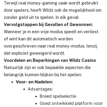
Terwijl real money-gaming vaak wordt gebruikt
door spelers, heeft Wildz ook de mogelijkheid om
zonder geld uit te spelen. In elk geval:
Vervolgstappen bij Gevallen of Gewonnen:
Wanneer je in een vrije modus speelt en verliest
of wint kan dit automatisch worden
overgeschreven naar real money-modus, tenzij
dat expliciet geweigerd wordt.
Voordelen en Beperkingen van Wildz Casino
Natuurlijk zijn er ook bepaalde aspecten die
belangrijk kunnen blijken bij het spelen:
Voor- en Nadelen:
Advantages:
Breed spelselectie
Goed ontwikkeld platform voor