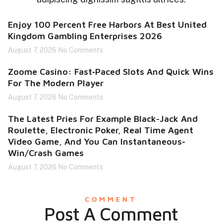
Enjoy 100 Percent Free Harbors At Best United
Kingdom Gambling Enterprises 2026
August 7, 2026
No Comments
Zoome Casino: Fast‑Paced Slots And Quick Wins
For The Modern Player
August 7, 2026
No Comments
The Latest Pries For Example Black-Jack And
Roulette, Electronic Poker, Real Time Agent
Video Game, And You Can Instantaneous-
Win/crash Games
August 7, 2026
No Comments
COMMENT
Post A Comment