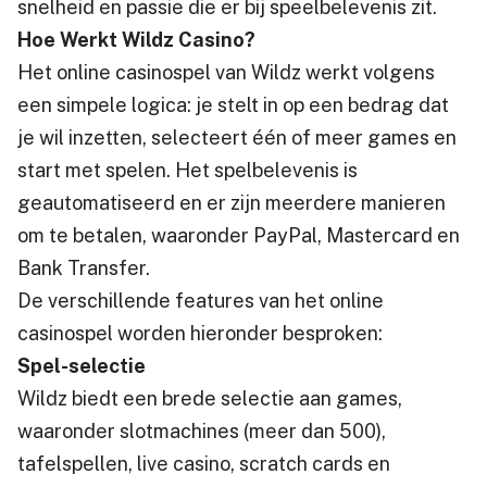
snelheid en passie die er bij speelbelevenis zit.
Hoe Werkt Wildz Casino?
Het online casinospel van Wildz werkt volgens
een simpele logica: je stelt in op een bedrag dat
je wil inzetten, selecteert één of meer games en
start met spelen. Het spelbelevenis is
geautomatiseerd en er zijn meerdere manieren
om te betalen, waaronder PayPal, Mastercard en
Bank Transfer.
De verschillende features van het online
casinospel worden hieronder besproken:
Spel-selectie
Wildz biedt een brede selectie aan games,
waaronder slotmachines (meer dan 500),
tafelspellen, live casino, scratch cards en