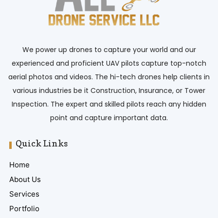
We power up drones to capture your world and our
experienced and proficient UAV pilots capture top-notch
aerial photos and videos. The hi-tech drones help clients in
various industries be it Construction, Insurance, or Tower
Inspection. The expert and skilled pilots reach any hidden
point and capture important data.
Quick Links
Home
About Us
Services
Portfolio