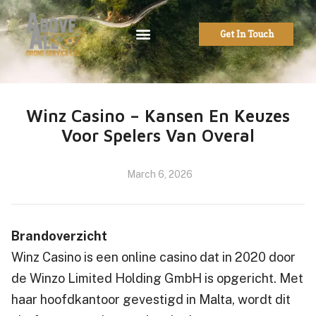
Get In Touch
Winz Casino – Kansen En Keuzes
Voor Spelers Van Overal
March 6, 2026
Brandoverzicht
Winz Casino is een online casino dat in 2020 door
de Winzo Limited Holding GmbH is opgericht. Met
haar hoofdkantoor gevestigd in Malta, wordt dit