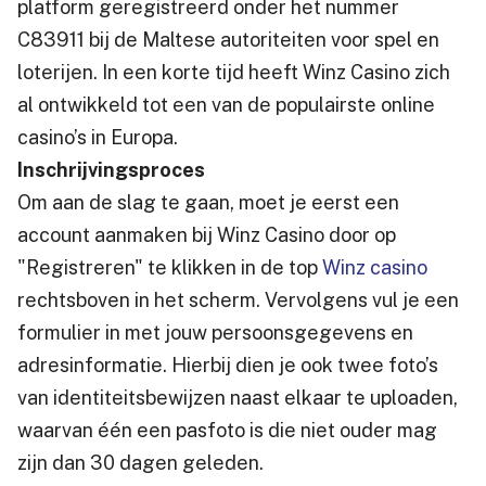
platform geregistreerd onder het nummer
C83911 bij de Maltese autoriteiten voor spel en
loterijen. In een korte tijd heeft Winz Casino zich
al ontwikkeld tot een van de populairste online
casino’s in Europa.
Inschrijvingsproces
Om aan de slag te gaan, moet je eerst een
account aanmaken bij Winz Casino door op
"Registreren" te klikken in de top
Winz casino
rechtsboven in het scherm. Vervolgens vul je een
formulier in met jouw persoonsgegevens en
adresinformatie. Hierbij dien je ook twee foto’s
van identiteitsbewijzen naast elkaar te uploaden,
waarvan één een pasfoto is die niet ouder mag
zijn dan 30 dagen geleden.