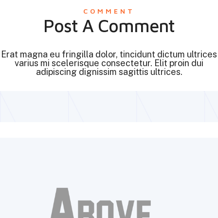
COMMENT
Post A Comment
Erat magna eu fringilla dolor, tincidunt dictum ultrices
varius mi scelerisque consectetur. Elit proin dui
adipiscing dignissim sagittis ultrices.