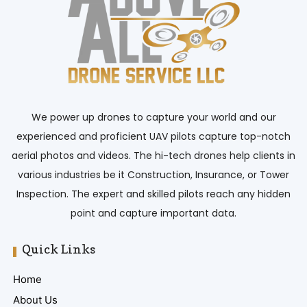
We power up drones to capture your world and our
experienced and proficient UAV pilots capture top-notch
aerial photos and videos. The hi-tech drones help clients in
various industries be it Construction, Insurance, or Tower
Inspection. The expert and skilled pilots reach any hidden
point and capture important data.
Quick Links
Home
About Us