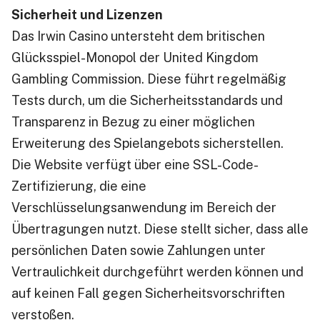
Sicherheit und Lizenzen
Das Irwin Casino untersteht dem britischen
Glücksspiel-Monopol der United Kingdom
Gambling Commission. Diese führt regelmäßig
Tests durch, um die Sicherheitsstandards und
Transparenz in Bezug zu einer möglichen
Erweiterung des Spielangebots sicherstellen.
Die Website verfügt über eine SSL-Code-
Zertifizierung, die eine
Verschlüsselungsanwendung im Bereich der
Übertragungen nutzt. Diese stellt sicher, dass alle
persönlichen Daten sowie Zahlungen unter
Vertraulichkeit durchgeführt werden können und
auf keinen Fall gegen Sicherheitsvorschriften
verstoßen.