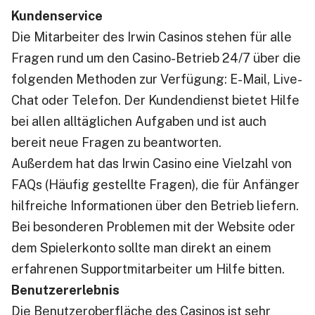
Kundenservice
Die Mitarbeiter des Irwin Casinos stehen für alle
Fragen rund um den Casino-Betrieb 24/7 über die
folgenden Methoden zur Verfügung: E-Mail, Live-
Chat oder Telefon. Der Kundendienst bietet Hilfe
bei allen alltäglichen Aufgaben und ist auch
bereit neue Fragen zu beantworten.
Außerdem hat das Irwin Casino eine Vielzahl von
FAQs (Häufig gestellte Fragen), die für Anfänger
hilfreiche Informationen über den Betrieb liefern.
Bei besonderen Problemen mit der Website oder
dem Spielerkonto sollte man direkt an einem
erfahrenen Supportmitarbeiter um Hilfe bitten.
Benutzererlebnis
Die Benutzeroberfläche des Casinos ist sehr