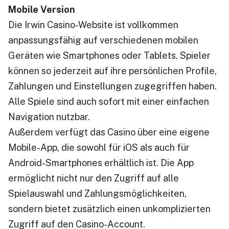
Mobile Version
Die Irwin Casino-Website ist vollkommen
anpassungsfähig auf verschiedenen mobilen
Geräten wie Smartphones oder Tablets. Spieler
können so jederzeit auf ihre persönlichen Profile,
Zahlungen und Einstellungen zugegriffen haben.
Alle Spiele sind auch sofort mit einer einfachen
Navigation nutzbar.
Außerdem verfügt das Casino über eine eigene
Mobile-App, die sowohl für iOS als auch für
Android-Smartphones erhältlich ist. Die App
ermöglicht nicht nur den Zugriff auf alle
Spielauswahl und Zahlungsmöglichkeiten,
sondern bietet zusätzlich einen unkomplizierten
Zugriff auf den Casino-Account.