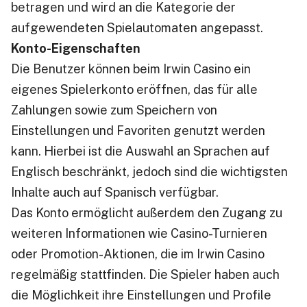
betragen und wird an die Kategorie der
aufgewendeten Spielautomaten angepasst.
Konto-Eigenschaften
Die Benutzer können beim Irwin Casino ein
eigenes Spielerkonto eröffnen, das für alle
Zahlungen sowie zum Speichern von
Einstellungen und Favoriten genutzt werden
kann. Hierbei ist die Auswahl an Sprachen auf
Englisch beschränkt, jedoch sind die wichtigsten
Inhalte auch auf Spanisch verfügbar.
Das Konto ermöglicht außerdem den Zugang zu
weiteren Informationen wie Casino-Turnieren
oder Promotion-Aktionen, die im Irwin Casino
regelmäßig stattfinden. Die Spieler haben auch
die Möglichkeit ihre Einstellungen und Profile