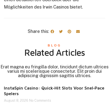
Möglichkeiten des Irwin Casinos bietet.
Share this:
BLOG
Related Articles
Erat magna eu fringilla dolor, tincidunt dictum ultrices
varius mi scelerisque consectetur. Elit proin dui
adipiscing dignissim sagittis ultrices.
InstaSpin Casino: Quick‑Hit Slots Voor Snel‑Pace
Spelers
August 8, 2026
No Comments