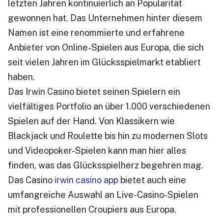
letzten Jahren kontinuierlich an Popularität
gewonnen hat. Das Unternehmen hinter diesem
Namen ist eine renommierte und erfahrene
Anbieter von Online-Spielen aus Europa, die sich
seit vielen Jahren im Glücksspielmarkt etabliert
haben.
Das Irwin Casino bietet seinen Spielern ein
vielfältiges Portfolio an über 1.000 verschiedenen
Spielen auf der Hand. Von Klassikern wie
Blackjack und Roulette bis hin zu modernen Slots
und Videopoker-Spielen kann man hier alles
finden, was das Glücksspielherz begehren mag.
Das Casino
irwin casino app
bietet auch eine
umfangreiche Auswahl an Live-Casino-Spielen
mit professionellen Croupiers aus Europa.