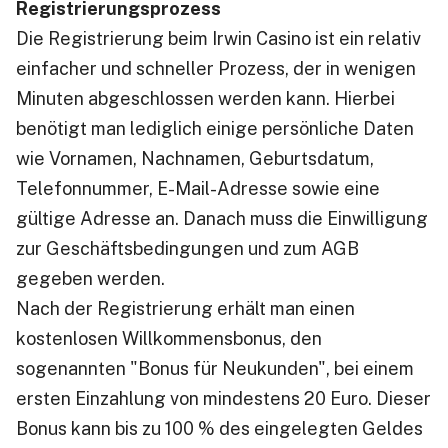
Registrierungsprozess
Die Registrierung beim Irwin Casino ist ein relativ
einfacher und schneller Prozess, der in wenigen
Minuten abgeschlossen werden kann. Hierbei
benötigt man lediglich einige persönliche Daten
wie Vornamen, Nachnamen, Geburtsdatum,
Telefonnummer, E-Mail-Adresse sowie eine
gültige Adresse an. Danach muss die Einwilligung
zur Geschäftsbedingungen und zum AGB
gegeben werden.
Nach der Registrierung erhält man einen
kostenlosen Willkommensbonus, den
sogenannten "Bonus für Neukunden", bei einem
ersten Einzahlung von mindestens 20 Euro. Dieser
Bonus kann bis zu 100 % des eingelegten Geldes