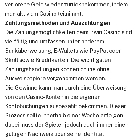
verlorene Geld wieder zurückbekommen, indem
man aktiv am Casino teilnimmt.
Zahlungsmethoden und Auszahlungen
Die Zahlungsmöglichkeiten beim Irwin Casino sind
vielfältig und umfassen unter anderem
Banküberweisung, E-Wallets wie PayPal oder
Skrill sowie Kreditkarten. Die wichtigsten
Zahlungshandlungen können online ohne
Ausweispapiere vorgenommen werden.
Die Gewinne kann man durch eine Überweisung
von den Casino-Konten in die eigenen
Kontobuchungen ausbezahlt bekommen. Dieser
Prozess sollte innerhalb einer Woche erfolgen,
dabei muss der Spieler jedoch auch immer einen
gültigen Nachweis über seine Identität