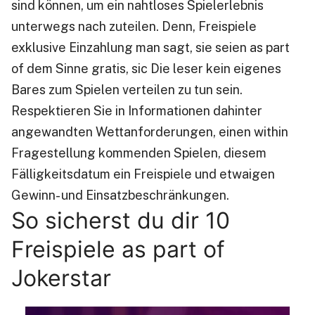
sind können, um ein nahtloses Spielerlebnis
unterwegs nach zuteilen. Denn, Freispiele
exklusive Einzahlung man sagt, sie seien as part
of dem Sinne gratis, sic Die leser kein eigenes
Bares zum Spielen verteilen zu tun sein.
Respektieren Sie in Informationen dahinter
angewandten Wettanforderungen, einen within
Fragestellung kommenden Spielen, diesem
Fälligkeitsdatum ein Freispiele und etwaigen
Gewinn- und Einsatzbeschränkungen.
So sicherst du dir 10
Freispiele as part of
Jokerstar