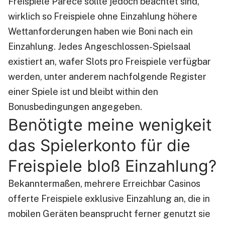
Freispiele Parece sollte jedoch beachtet sind,
wirklich so Freispiele ohne Einzahlung höhere
Wettanforderungen haben wie Boni nach ein
Einzahlung. Jedes Angeschlossen-Spielsaal
existiert an, wafer Slots pro Freispiele verfügbar
werden, unter anderem nachfolgende Register
einer Spiele ist und bleibt within den
Bonusbedingungen angegeben.
Benötigte meine wenigkeit
das Spielerkonto für die
Freispiele bloß Einzahlung?
Bekanntermaßen, mehrere Erreichbar Casinos
offerte Freispiele exklusive Einzahlung an, die in
mobilen Geräten beansprucht ferner genutzt sie