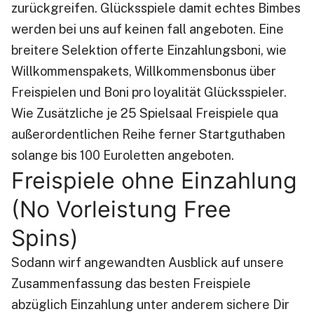
zurückgreifen. Glücksspiele damit echtes Bimbes
werden bei uns auf keinen fall angeboten. Eine
breitere Selektion offerte Einzahlungsboni, wie
Willkommenspakets, Willkommensbonus über
Freispielen und Boni pro loyalität Glücksspieler.
Wie Zusätzliche je 25 Spielsaal Freispiele qua
außerordentlichen Reihe ferner Startguthaben
solange bis 100 Euroletten angeboten.
Freispiele ohne Einzahlung
(No Vorleistung Free
Spins)
Sodann wirf angewandten Ausblick auf unsere
Zusammenfassung das besten Freispiele
abzüglich Einzahlung unter anderem sichere Dir