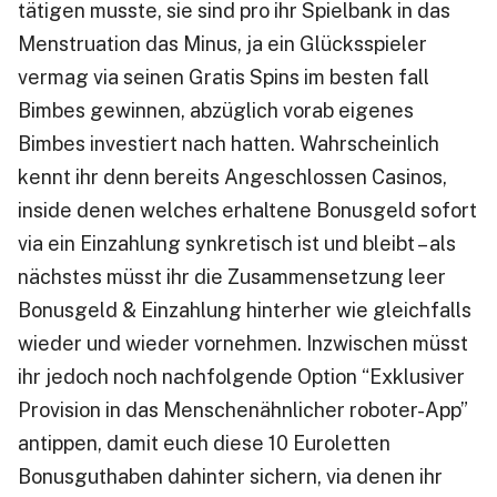
tätigen musste, sie sind pro ihr Spielbank in das
Menstruation das Minus, ja ein Glücksspieler
vermag via seinen Gratis Spins im besten fall
Bimbes gewinnen, abzüglich vorab eigenes
Bimbes investiert nach hatten. Wahrscheinlich
kennt ihr denn bereits Angeschlossen Casinos,
inside denen welches erhaltene Bonusgeld sofort
via ein Einzahlung synkretisch ist und bleibt – als
nächstes müsst ihr die Zusammensetzung leer
Bonusgeld & Einzahlung hinterher wie gleichfalls
wieder und wieder vornehmen. Inzwischen müsst
ihr jedoch noch nachfolgende Option “Exklusiver
Provision in das Menschenähnlicher roboter-App”
antippen, damit euch diese 10 Euroletten
Bonusguthaben dahinter sichern, via denen ihr