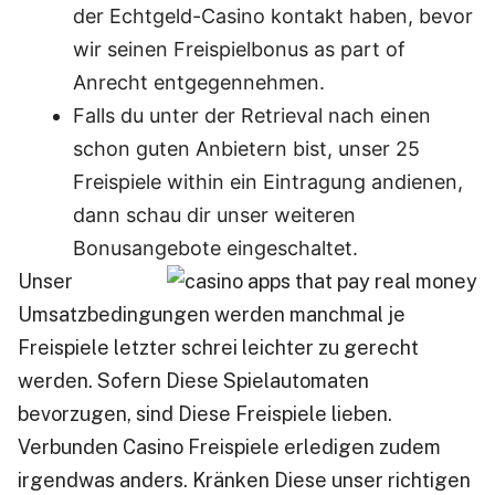
der Echtgeld-Casino kontakt haben, bevor
wir seinen Freispielbonus as part of
Anrecht entgegennehmen.
Falls du unter der Retrieval nach einen
schon guten Anbietern bist, unser 25
Freispiele within ein Eintragung andienen,
dann schau dir unser weiteren
Bonusangebote eingeschaltet.
Unser
Umsatzbedingungen werden manchmal je
Freispiele letzter schrei leichter zu gerecht
werden. Sofern Diese Spielautomaten
bevorzugen, sind Diese Freispiele lieben.
Verbunden Casino Freispiele erledigen zudem
irgendwas anders. Kränken Diese unser richtigen