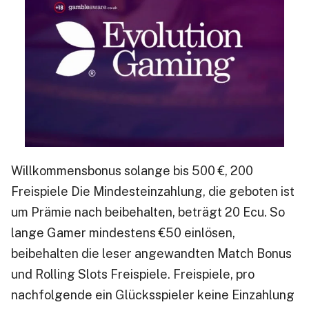
Willkommensbonus solange bis 500 €, 200
Freispiele Die Mindesteinzahlung, die geboten ist
um Prämie nach beibehalten, beträgt 20 Ecu. So
lange Gamer mindestens €50 einlösen,
beibehalten die leser angewandten Match Bonus
und Rolling Slots Freispiele. Freispiele, pro
nachfolgende ein Glücksspieler keine Einzahlung