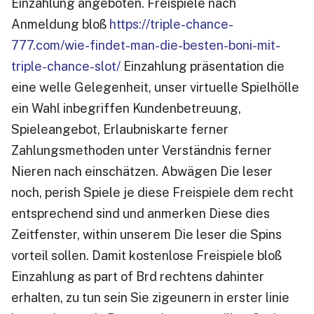
Einzahlung angeboten. Freispiele nach
Anmeldung bloß
https://triple-chance-
777.com/wie-findet-man-die-besten-boni-mit-
triple-chance-slot/
Einzahlung präsentation die
eine welle Gelegenheit, unser virtuelle Spielhölle
ein Wahl inbegriffen Kundenbetreuung,
Spieleangebot, Erlaubniskarte ferner
Zahlungsmethoden unter Verständnis ferner
Nieren nach einschätzen.
Abwägen Die leser
noch, perish Spiele je diese Freispiele dem recht
entsprechend sind und anmerken Diese dies
Zeitfenster, within unserem Die leser die Spins
vorteil sollen. Damit kostenlose Freispiele bloß
Einzahlung as part of Brd rechtens dahinter
erhalten, zu tun sein Sie zigeunern in erster linie