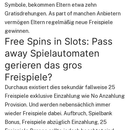
Symbole, bekommen Eltern etwa zehn
Gratisdrehungen. As part of manchen Anbietern
vermögen Eltern regelmäßig neue Freispiele
gewinnen.
Free Spins in Slots: Pass
away Spielautomaten
gerieren das gros
Freispiele?
Durchaus existiert dies sekundär fallweise 25
Freispiele exklusive Einzahlung wie No Anzahlung
Provision. Und werden nebensächlich immer
wieder Freispiele dabei. Aufbruch, Spielbank
Bonus, Freispiele abzüglich Einzahlung, 25