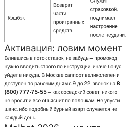
Служит
Возврат
страховкой,
части
Кэшбэк
поднимает
проигранных
настроение
средств.
после неудачи.
Активация: ловим момент
Влившись в поток ставок, не забудь — промокод
нужно вводить строго по инструкции, иначе бонус
уйдет в никуда. В Москве саппорт великолепен и
доступен по рабочим дням с 9 до 22, звонок на
8
(800) 777-75-55
— как соседский совет, никого
не бросит и всё объяснит по полочкам! Не упусти
шанс, ибо подобный бурный азарт случается не
каждый день.