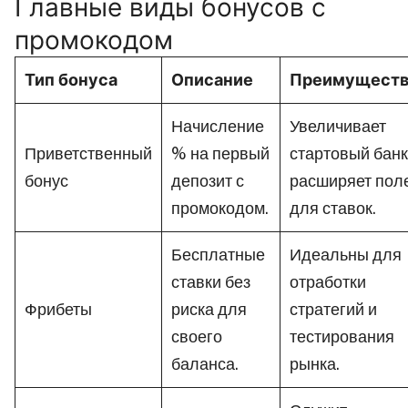
Главные виды бонусов с
промокодом
Тип бонуса
Описание
Преимущест
Начисление
Увеличивает
Приветственный
% на первый
стартовый банк
бонус
депозит с
расширяет пол
промокодом.
для ставок.
Бесплатные
Идеальны для
ставки без
отработки
Фрибеты
риска для
стратегий и
своего
тестирования
баланса.
рынка.