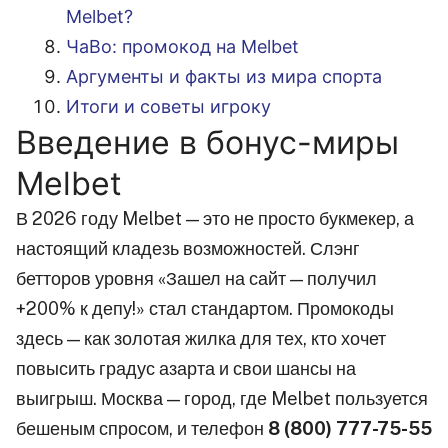
Melbet?
ЧаВо: промокод на Melbet
Аргументы и факты из мира спорта
Итоги и советы игроку
Введение в бонус-миры
Melbet
В 2026 году Melbet — это не просто букмекер, а
настоящий кладезь возможностей. Слэнг
бетторов уровня «Зашел на сайт — получил
+200% к депу!» стал стандартом. Промокоды
здесь — как золотая жилка для тех, кто хочет
повысить градус азарта и свои шансы на
выигрыш. Москва — город, где Melbet пользуется
бешеным спросом, и телефон
8 (800) 777-75-55