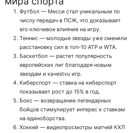
мира спорта
Футбол — Месси стал уникальным по
числу передач в ПСЖ, что доказывает
его ключевое влияние на игру.
Теннис — молодые звезды уже сменили
расстановку сил в топ-10 ATP и WTA.
Баскетбол — растет популярность
европейских лиг благодаря новым
звездам и качеstvu игр.
Киберспорт — ставка на киберспорт
показывает рост до 15% в год.
Бокс — возвращение легендарных
бойцов стимулирует интерес к ставкам
на единоборства.
Хоккей — видеопросмотры матчей КХЛ