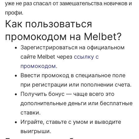
уже не раз спасал от замешательства новичков и
профи.
Как пользоваться
промокодом на Melbet?
Зарегистрироваться на официальном
сайте Melbet через
ссылку с
промокодом
.
Ввести промокод в специальное поле
при регистрации или пополнении счета.
Получить бонус — чаще всего это
дополнительные деньги или бесплатные
ставки.
Играйте, ставьте с умом и выводите
выигрыши.