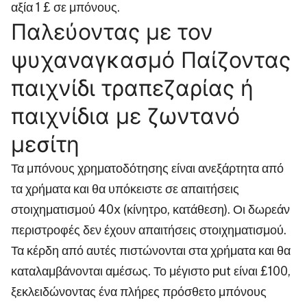
αξία 1 £ σε μπόνους.
Παλεύοντας με τον
ψυχαναγκασμό Παίζοντας
παιχνίδι τραπεζαρίας ή
παιχνίδια με ζωντανό
μεσίτη
Τα μπόνους χρηματοδότησης είναι ανεξάρτητα από
τα χρήματα και θα υπόκειστε σε απαιτήσεις
στοιχηματισμού 40x (κίνητρο, κατάθεση). Οι δωρεάν
περιστροφές δεν έχουν απαιτήσεις στοιχηματισμού.
Τα κέρδη από αυτές πιστώνονται στα χρήματα και θα
καταλαμβάνονται αμέσως. Το μέγιστο put είναι £100,
ξεκλειδώνοντας ένα πλήρες πρόσθετο μπόνους