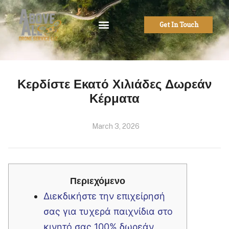
Get In Touch
Κερδίστε Εκατό Χιλιάδες Δωρεάν
Κέρματα
March 3, 2026
Περιεχόμενο
Διεκδικήστε την επιχείρησή
σας για τυχερά παιχνίδια στο
κινητό σας 100% δωρεάν