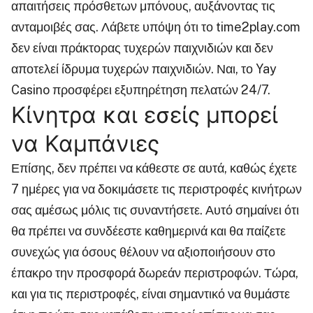
απαιτήσεις πρόσθετων μπόνους, αυξάνοντας τις
ανταμοιβές σας. Λάβετε υπόψη ότι το time2play.com
δεν είναι πράκτορας τυχερών παιχνιδιών και δεν
αποτελεί ίδρυμα τυχερών παιχνιδιών. Ναι, το Yay
Casino προσφέρει εξυπηρέτηση πελατών 24/7.
Κίνητρα και εσείς μπορεί
να Καμπάνιες
Επίσης, δεν πρέπει να κάθεστε σε αυτά, καθώς έχετε
7 ημέρες για να δοκιμάσετε τις περιστροφές κινήτρων
σας αμέσως μόλις τις συναντήσετε. Αυτό σημαίνει ότι
θα πρέπει να συνδέεστε καθημερινά και θα παίζετε
συνεχώς για όσους θέλουν να αξιοποιήσουν στο
έπακρο την προσφορά δωρεάν περιστροφών. Τώρα,
και για τις περιστροφές, είναι σημαντικό να θυμάστε