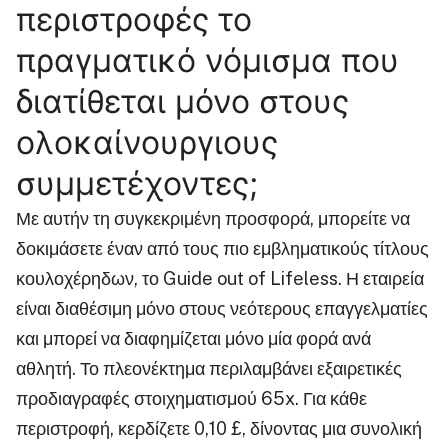
περιστροφές το
πραγματικό νόμισμα που
διατίθεται μόνο στους
ολοκαίνουργιους
συμμετέχοντες;
Με αυτήν τη συγκεκριμένη προσφορά, μπορείτε να
δοκιμάσετε έναν από τους πιο εμβληματικούς τίτλους
κουλοχέρηδων, το Guide out of Lifeless. Η εταιρεία
είναι διαθέσιμη μόνο στους νεότερους επαγγελματίες
και μπορεί να διαφημίζεται μόνο μία φορά ανά
αθλητή. Το πλεονέκτημα περιλαμβάνει εξαιρετικές
προδιαγραφές στοιχηματισμού 65x. Για κάθε
περιστροφή, κερδίζετε 0,10 £, δίνοντας μια συνολική