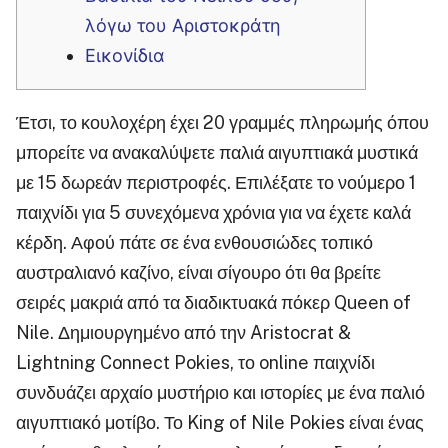
λόγω του Αριστοκράτη
Εικονίδια
Έτσι, το κουλοχέρη έχει 20 γραμμές πληρωμής όπου
μπορείτε να ανακαλύψετε παλιά αιγυπτιακά μυστικά
με 15 δωρεάν περιστροφές. Επιλέξατε το νούμερο 1
παιχνίδι για 5 συνεχόμενα χρόνια για να έχετε καλά
κέρδη. Αφού πάτε σε ένα ενθουσιώδες τοπικό
αυστραλιανό καζίνο, είναι σίγουρο ότι θα βρείτε
σειρές μακριά από τα διαδικτυακά πόκερ Queen of
Nile. Δημιουργημένο από την Aristocrat &
Lightning Connect Pokies, το online παιχνίδι
συνδυάζει αρχαίο μυστήριο και ιστορίες με ένα παλιό
αιγυπτιακό μοτίβο.
Το King of Nile Pokies είναι ένας