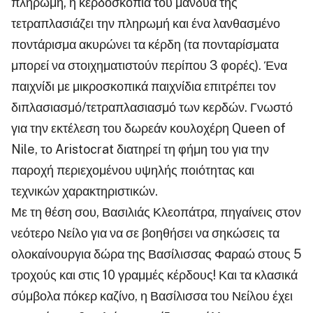
πληρωμή, η κερδοσκοπία του μανδύα της
τετραπλασιάζει την πληρωμή και ένα λανθασμένο
ποντάρισμα ακυρώνει τα κέρδη (τα πονταρίσματα
μπορεί να στοιχηματιστούν περίπου 3 φορές). Ένα
παιχνίδι με μικροσκοπικά παιχνίδια επιτρέπει τον
διπλασιασμό/τετραπλασιασμό των κερδών. Γνωστό
για την εκτέλεση του δωρεάν κουλοχέρη Queen of
Nile, το Aristocrat διατηρεί τη φήμη του για την
παροχή περιεχομένου υψηλής ποιότητας και
τεχνικών χαρακτηριστικών.
Με τη θέση σου, Βασιλιάς Κλεοπάτρα, πηγαίνεις στον
νεότερο Νείλο για να σε βοηθήσει να σηκώσεις τα
ολοκαίνουργια δώρα της Βασίλισσας Φαραώ στους 5
τροχούς και στις 10 γραμμές κέρδους! Και τα κλασικά
σύμβολα πόκερ καζίνο, η Βασίλισσα του Νείλου έχει