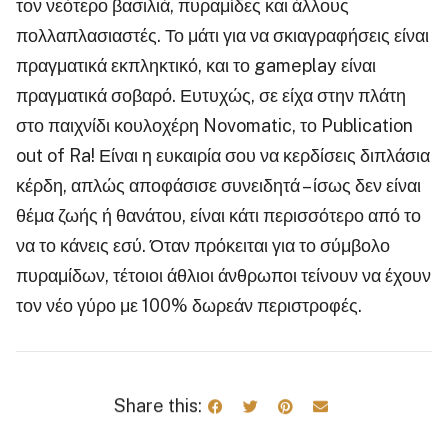
τον νεότερο βασιλιά, πυραμίδες και άλλους
πολλαπλασιαστές. Το μάτι για να σκιαγραφήσεις είναι
πραγματικά εκπληκτικό, και το gameplay είναι
πραγματικά σοβαρό. Ευτυχώς, σε είχα στην πλάτη
στο παιχνίδι κουλοχέρη Novomatic, το Publication
out of Ra! Είναι η ευκαιρία σου να κερδίσεις διπλάσια
κέρδη, απλώς αποφάσισε συνειδητά – ίσως δεν είναι
θέμα ζωής ή θανάτου, είναι κάτι περισσότερο από το
να το κάνεις εσύ. Όταν πρόκειται για το σύμβολο
πυραμίδων, τέτοιοι άθλιοι άνθρωποι τείνουν να έχουν
τον νέο γύρο με 100% δωρεάν περιστροφές.
Share this: