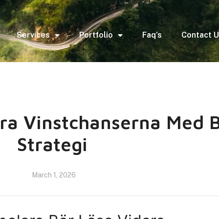
Services
Portfolio
Faq’s
Contact 
ra Vinstchanserna Med 
Strategi
March 1, 2026