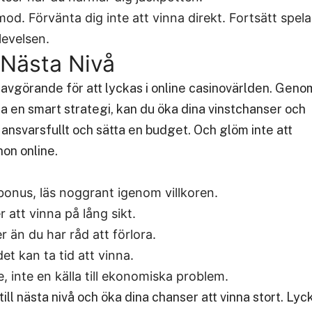
od. Förvänta dig inte att vinna direkt. Fortsätt spela
levelsen.
l Nästa Nivå
 avgörande för att lyckas i online casinovärlden. Geno
da en smart strategi, kan du öka dina vinstchanser och
 ansvarsfullt och sätta en budget. Och glöm inte att
on online.
onus, läs noggrant igenom villkoren.
 att vinna på lång sikt.
r än du har råd att förlora.
t kan ta tid att vinna.
 inte en källa till ekonomiska problem.
ill nästa nivå och öka dina chanser att vinna stort. Lyc