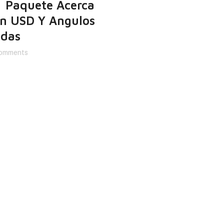
: Paquete Acerca
En USD Y Angulos
adas
omments