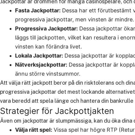
Jackpottar är drömmen för många casinospelare, och det
Fasta Jackpottar:
Dessa har ett förutbestämt v
progressiva jackpottar, men vinsten är mindre.
Progressiva Jackpottar:
Dessa jackpottar ökar k
läggs till jackpotten, vilket kan resultera i e
vinsten kan förändra livet.
Lokala Jackpottar:
Dessa jackpottar är kopplade 
Nätverksjackpottar:
Dessa jackpottar är kopplad
ännu större vinstsummor.
Att välja rätt jackpott beror på din risktolerans och di
progressiva jackpottar det mest lockande alternativet.
vara beredd att spela länge och hantera din bankrulle 
Strategier för Jackpottjakten
Även om jackpottar är slumpmässiga, kan du öka dina 
Välja rätt spel:
Vissa spel har högre RTP (Return