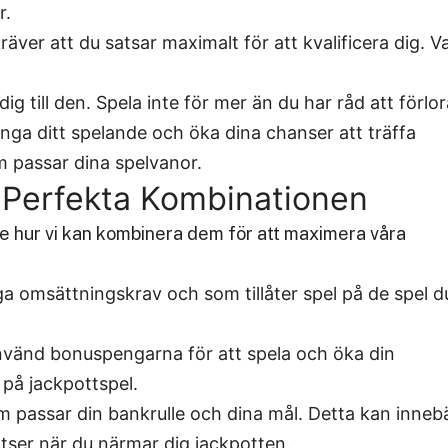
r.
ver att du satsar maximalt för att kvalificera dig. V
ig till den. Spela inte för mer än du har råd att förlor
nga ditt spelande och öka dina chanser att träffa
m passar dina spelvanor.
 Perfekta Kombinationen
 se hur vi kan kombinera dem för att maximera våra
a omsättningskrav och som tillåter spel på de spel d
vänd bonuspengarna för att spela och öka din
 på jackpottspel.
 passar din bankrulle och dina mål. Detta kan inneb
atser när du närmar dig jackpotten.