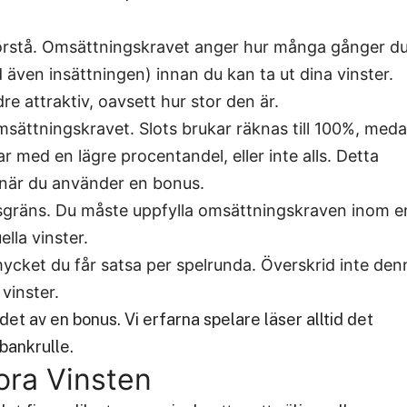
 förstå. Omsättningskravet anger hur många gånger d
även insättningen) innan du kan ta ut dina vinster.
 attraktiv, oavsett hur stor den är.
 omsättningskravet. Slots brukar räknas till 100%, med
r med en lägre procentandel, eller inte alls. Detta
å när du använder en bonus.
gräns. Du måste uppfylla omsättningskraven inom e
lla vinster.
cket du får satsa per spelrunda. Överskrid inte den
vinster.
rdet av en bonus. Vi erfarna spelare läser alltid det
 bankrulle.
ora Vinsten