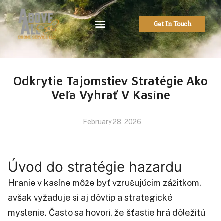
Get In Touch
Odkrytie Tajomstiev Stratégie Ako
Veľa Vyhrať V Kasíne
February 28, 2026
Úvod do stratégie hazardu
Hranie v kasíne môže byť vzrušujúcim zážitkom,
avšak vyžaduje si aj dôvtip a strategické
myslenie. Často sa hovorí, že šťastie hrá dôležitú