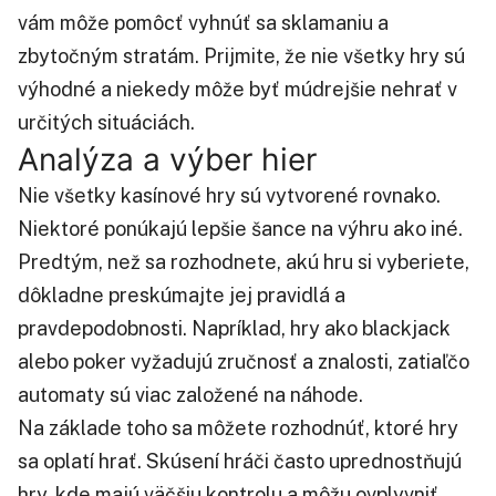
vám môže pomôcť vyhnúť sa sklamaniu a
zbytočným stratám. Prijmite, že nie všetky hry sú
výhodné a niekedy môže byť múdrejšie nehrať v
určitých situáciách.
Analýza a výber hier
Nie všetky kasínové hry sú vytvorené rovnako.
Niektoré ponúkajú lepšie šance na výhru ako iné.
Predtým, než sa rozhodnete, akú hru si vyberiete,
dôkladne preskúmajte jej pravidlá a
pravdepodobnosti. Napríklad, hry ako blackjack
alebo poker vyžadujú zručnosť a znalosti, zatiaľčo
automaty sú viac založené na náhode.
Na základe toho sa môžete rozhodnúť, ktoré hry
sa oplatí hrať. Skúsení hráči často uprednostňujú
hry, kde majú väčšiu kontrolu a môžu ovplyvniť