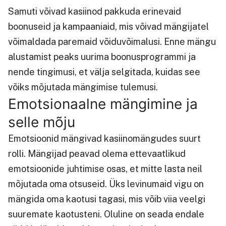
Samuti võivad kasiinod pakkuda erinevaid
boonuseid ja kampaaniaid, mis võivad mängijatel
võimaldada paremaid võiduvõimalusi. Enne mängu
alustamist peaks uurima boonusprogrammi ja
nende tingimusi, et välja selgitada, kuidas see
võiks mõjutada mängimise tulemusi.
Emotsionaalne mängimine ja
selle mõju
Emotsioonid mängivad kasiinomängudes suurt
rolli. Mängijad peavad olema ettevaatlikud
emotsioonide juhtimise osas, et mitte lasta neil
mõjutada oma otsuseid. Üks levinumaid vigu on
mängida oma kaotusi tagasi, mis võib viia veelgi
suuremate kaotusteni. Oluline on seada endale