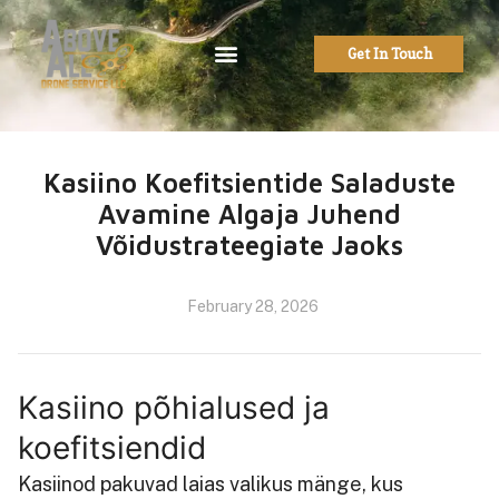
Get In Touch
Kasiino Koefitsientide Saladuste
Avamine Algaja Juhend
Võidustrateegiate Jaoks
February 28, 2026
Kasiino põhialused ja
koefitsiendid
Kasiinod pakuvad laias valikus mänge, kus