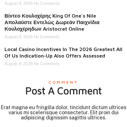
August 8, 2026
No Comments
Βίντεο Κουλοχέρης King Of One's Nile
Απολαύστε Εντελώς Δωρεάν Παιχνίδια
Κουλοχέρηδων Aristocrat Online
August 8, 2026
No Comments
Local Casino Incentives In The 2026 Greatest All
Of Us Indication-Up Also Offers Assessed
August 8, 2026
No Comments
COMMENT
Post A Comment
Erat magna eu fringilla dolor, tincidunt dictum ultrices
varius mi scelerisque consectetur. Elit proin dui
adipiscing dignissim sagittis ultrices.