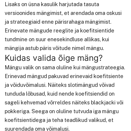
Lisaks on üsna kasulik harjutada tasuta
versioonides mängimist, et arendada oma oskusi
ja strateegiaid enne pärisrahaga mängimist.
Erinevate mängude reeglite ja koefitsientide
tundmine on suur enesekindluse allikas, kui
mängija astub päris võitude nimel mängu.
Kuidas valida õige mäng?
Mängu valik on sama oluline kui mängustrateegia.
Erinevad mängud pakuvad erinevaid koefitsiente
ja võiduvõimalusi. Näiteks slotimängud võivad
tunduda lõbusad, kuid nende koefitsiendid on
sageli kehvemad võrreldes näiteks blackjacki või
pokkeriga. Seega on oluline tutvuda iga mängu
koefitsientidega ja teha teadlikud valikud, et
suurendada oma võimalusi.