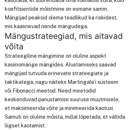
kasutada, et suurendada oma võimalusi võita, kuid
koefitsientide mõistmine on esmane samm.
Mängijad peaksid olema teadlikud ka riskidest,
mis kaasnevad nende mängudega.
Mängustrateegiad, mis aitavad
võita
Strateegiline mängimine on oluline aspekt
kasiinomänge mängides. Alustamiseks saavad
mängijad tutvuda erinevate strateegiate ja
taktikatega, nagu näiteks Martingale’i süsteem
või Fibonacci meetod. Need meetodid
keskenduvad panustamise suuruse muutmisele,
et maksimeerida võite ja minimeerida kaotusi.
Samuti on oluline mõista, millal lõpetada, et vältida
liigset kaotamist.