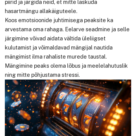
piirid ja järgida neid, et mitte laskuda
hasartmängu allakäiguteele.
Koos emotsioonide juhtimisega peaksite ka
arvestama oma rahaga. Eelarve seadmine ja selle
järgimine võivad aidata vältida üleliigset
kulutamist ja võimaldavad mängijal nautida
mängimist ilma rahaliste murede taustal.
Mängimine peaks olema lõbus ja meelelahutuslik
ning mitte põhjustama stressi.