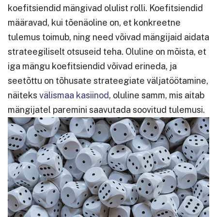
koefitsiendid mängivad olulist rolli. Koefitsiendid
määravad, kui tõenäoline on, et konkreetne
tulemus toimub, ning need võivad mängijaid aidata
strateegiliselt otsuseid teha. Oluline on mõista, et
iga mängu koefitsiendid võivad erineda, ja
seetõttu on tõhusate strateegiate väljatöötamine,
näiteks
välismaa kasiinod
, oluline samm, mis aitab
mängijatel paremini saavutada soovitud tulemusi.