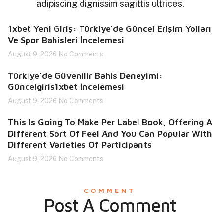
adipiscing dignissim sagittis ultrices.
1xbet Yeni Giriş: Türkiye’de Güncel Erişim Yolları
Ve Spor Bahisleri İncelemesi
August 9, 2026
No Comments
Türkiye’de Güvenilir Bahis Deneyimi:
Güncelgiris1xbet İncelemesi
August 9, 2026
No Comments
This Is Going To Make Per Label Book, Offering A
Different Sort Of Feel And You Can Popular With
Different Varieties Of Participants
August 9, 2026
No Comments
COMMENT
Post A Comment