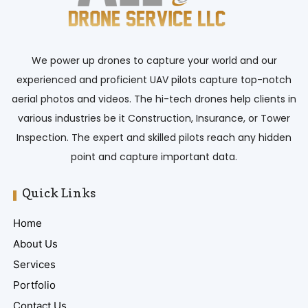
We power up drones to capture your world and our
experienced and proficient UAV pilots capture top-notch
aerial photos and videos. The hi-tech drones help clients in
various industries be it Construction, Insurance, or Tower
Inspection. The expert and skilled pilots reach any hidden
point and capture important data.
Quick Links
Home
About Us
Services
Portfolio
Contact Us