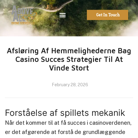
Get In Touch
Afsløring Af Hemmelighederne Bag
Casino Succes Strategier Til At
Vinde Stort
February 28, 2026
Forståelse af spillets mekanik
Når det kommer til at få succes i casinoverdenen,
er det afgørende at forstå de grundlæggende