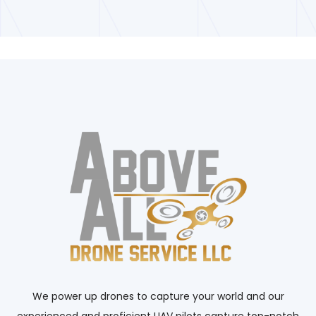
We power up drones to capture your world and our