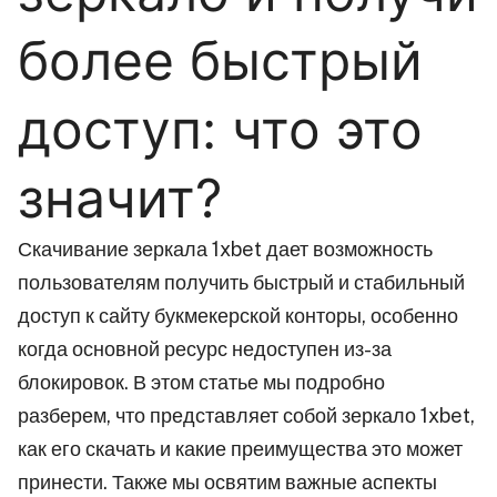
более быстрый
доступ: что это
значит?
Скачивание зеркала 1xbet дает возможность
пользователям получить быстрый и стабильный
доступ к сайту букмекерской конторы, особенно
когда основной ресурс недоступен из-за
блокировок. В этом статье мы подробно
разберем, что представляет собой зеркало 1xbet,
как его скачать и какие преимущества это может
принести. Также мы освятим важные аспекты