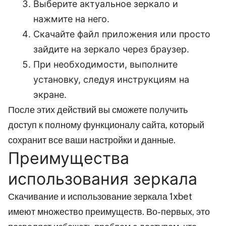
Выберите актуальное зеркало и
нажмите на него.
Скачайте файл приложения или просто
зайдите на зеркало через браузер.
При необходимости, выполните
установку, следуя инструкциям на
экране.
После этих действий вы сможете получить
доступ к полному функционалу сайта, который
сохранит все ваши настройки и данные.
Преимущества
использования зеркала
Скачивание и использование зеркала 1xbet
имеют множество преимуществ. Во-первых, это