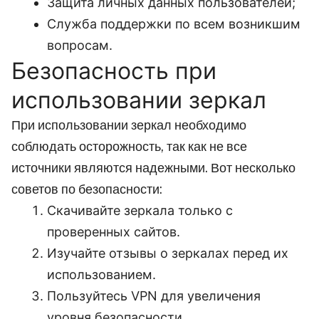
Защита личных данных пользователей;
Служба поддержки по всем возникшим
вопросам.
Безопасность при
использовании зеркал
При использовании зеркал необходимо
соблюдать осторожность, так как не все
источники являются надежными. Вот несколько
советов по безопасности:
Скачивайте зеркала только с
проверенных сайтов.
Изучайте отзывы о зеркалах перед их
использованием.
Пользуйтесь VPN для увеличения
уровня безопасности.