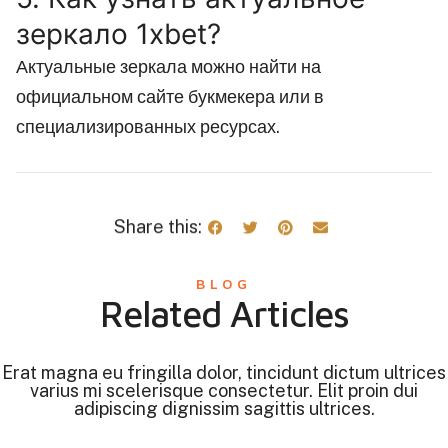
зеркало 1xbet?
Актуальные зеркала можно найти на
официальном сайте букмекера или в
специализированных ресурсах.
Share this:
BLOG
Related Articles
Erat magna eu fringilla dolor, tincidunt dictum ultrices
varius mi scelerisque consectetur. Elit proin dui
adipiscing dignissim sagittis ultrices.