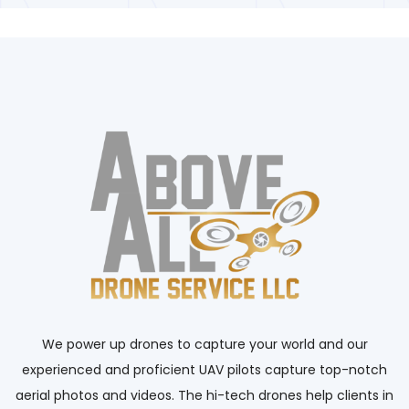
We power up drones to capture your world and our
experienced and proficient UAV pilots capture top-notch
aerial photos and videos. The hi-tech drones help clients in