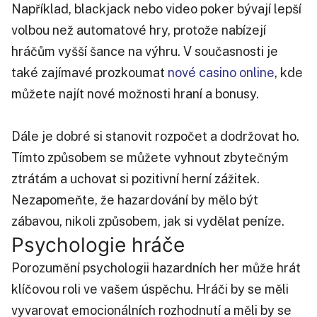
Například, blackjack nebo video poker bývají lepší
volbou než automatové hry, protože nabízejí
hráčům vyšší šance na výhru. V současnosti je
také zajímavé prozkoumat
nové casino online
, kde
můžete najít nové možnosti hraní a bonusy.
Dále je dobré si stanovit rozpočet a dodržovat ho.
Tímto způsobem se můžete vyhnout zbytečným
ztrátám a uchovat si pozitivní herní zážitek.
Nezapomeňte, že hazardování by mělo být
zábavou, nikoli způsobem, jak si vydělat peníze.
Psychologie hráče
Porozumění psychologii hazardních her může hrát
klíčovou roli ve vašem úspěchu. Hráči by se měli
vyvarovat emocionálních rozhodnutí a měli by se