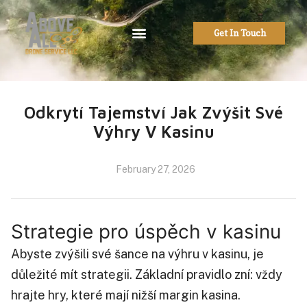
Get In Touch
Odkrytí Tajemství Jak Zvýšit Své
Výhry V Kasinu
February 27, 2026
Strategie pro úspěch v kasinu
Abyste zvýšili své šance na výhru v kasinu, je
důležité mít strategii. Základní pravidlo zní: vždy
hrajte hry, které mají nižší margin kasina.