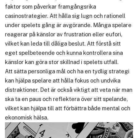
faktor som påverkar framgångsrika
casinostrategier. Att hålla sig lugn och rationell
under spelets gång är avgörande. Många spelare
reagerar på känslor av frustration eller eufori,
vilket kan leda till dåliga beslut. Att förstå sitt
eget spelbeteende och kunna kontrollera sina
känslor kan göra stor skillnad i spelets utfall.
Att sätta personliga mål och ha en tydlig strategi
kan hjälpa spelare att hålla fokus och undvika
distraktioner. Det är också viktigt att veta när man
ska ta en paus och reflektera över sitt spelande,
vilket kan hjälpa till att förbättra både mental och
ekonomisk hälsa.