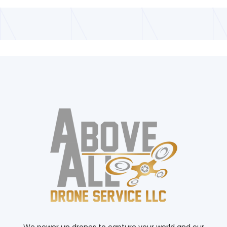
We power up drones to capture your world and our