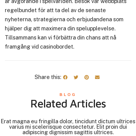
är avgörande i spelvärlden. Besök vår webbplats
regelbundet för att ta del av de senaste
nyheterna, strategierna och erbjudandena som
hjälper dig att maximera din spelupplevelse.
Tillsammans kan vi förbättra din chans att nå
framgång vid casinobordet.
Share this:
BLOG
Related Articles
Erat magna eu fringilla dolor, tincidunt dictum ultrices
varius mi scelerisque consectetur. Elit proin dui
adipiscing dignissim sagittis ultrices.