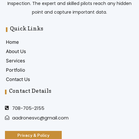
Inspection. The expert and skilled pilots reach any hidden
point and capture important data.
Quick Links
Home
About Us
Services
Portfolio
Contact Us
Contact Details
708-705-2155
aadronesvc@gmail.com
Privacy & Policy