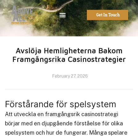
Get In Touch
Avslöja Hemligheterna Bakom
Framgångsrika Casinostrategier
February 27, 2026
Förstårande för spelsystem
Att utveckla en framgångsrik casinostrategi
börjar med en djupgående förståelse för olika
spelsystem och hur de fungerar. Många spelare