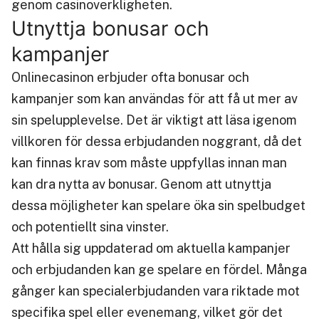
genom casinoverkligheten.
Utnyttja bonusar och
kampanjer
Onlinecasinon erbjuder ofta bonusar och
kampanjer som kan användas för att få ut mer av
sin spelupplevelse. Det är viktigt att läsa igenom
villkoren för dessa erbjudanden noggrant, då det
kan finnas krav som måste uppfyllas innan man
kan dra nytta av bonusar. Genom att utnyttja
dessa möjligheter kan spelare öka sin spelbudget
och potentiellt sina vinster.
Att hålla sig uppdaterad om aktuella kampanjer
och erbjudanden kan ge spelare en fördel. Många
gånger kan specialerbjudanden vara riktade mot
specifika spel eller evenemang, vilket gör det