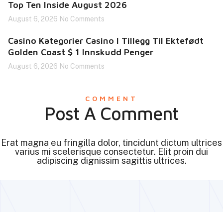
Top Ten Inside August 2026
August 6, 2026
No Comments
Casino Kategorier Casino I Tillegg Til Ektefødt
Golden Coast $ 1 Innskudd Penger
August 6, 2026
No Comments
COMMENT
Post A Comment
Erat magna eu fringilla dolor, tincidunt dictum ultrices
varius mi scelerisque consectetur. Elit proin dui
adipiscing dignissim sagittis ultrices.