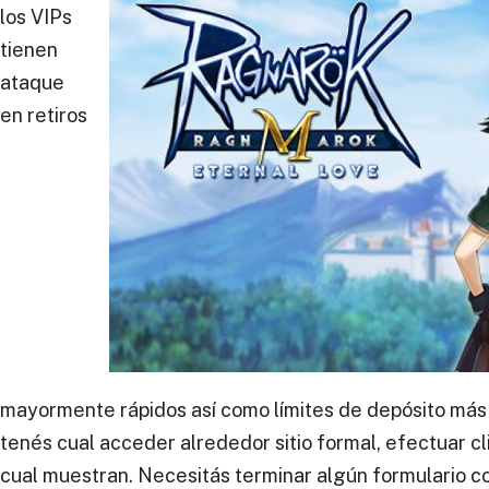
los VIPs
tienen
ataque
en retiros
mayormente rápidos así­ como límites de depósito más 
tenés cual acceder alrededor sitio formal, efectuar cl
cual muestran. Necesitás terminar algún formulario c