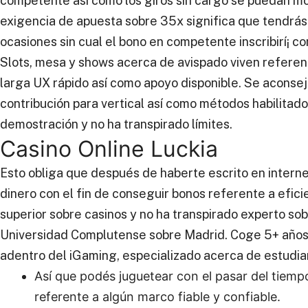
competente así­ como los giros sin cargo se puedan mod
exigencia de apuesta sobre 35x significa que tendrás 
ocasiones sin cual el bono en competente inscribirí¡ co
Slots, mesa y shows acerca de avispado viven refere
larga UX rápido así­ como apoyo disponible. Se aconsej
contribución para vertical así­ como métodos habilitado
demostración y no ha transpirado límites.
Casino Online Luckia
Esto obliga que después de haberte escrito en interne
dinero con el fin de conseguir bonos referente a efici
superior sobre casinos y no ha transpirado experto sobr
Universidad Complutense sobre Madrid. Coge 5+ años d
adentro del iGaming, especializado acerca de estudia
Así que podés juguetear con el pasar del tiemp
referente a algún marco fiable y confiable.