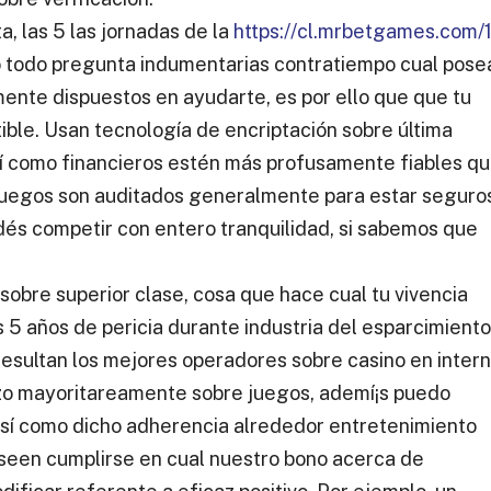
, las 5 las jornadas de la
https://cl.mrbetgames.com/1
o todo pregunta indumentarias contratiempo cual pose
ente dispuestos en ayudarte, es por ello que que tu
ible. Usan tecnología de encriptación sobre última
­ como financieros estén más profusamente fiables q
 juegos son auditados generalmente para estar seguro
odés competir con entero tranquilidad, si sabemos que
 sobre superior clase, cosa que hace cual tu vivencia
s 5 años de pericia durante industria del esparcimiento
resultan los mejores operadores sobre casino en intern
lizo mayoritareamente sobre juegos, ademí¡s puedo
así­ como dicho adherencia alrededor entretenimiento
seen cumplirse en cual nuestro bono acerca de