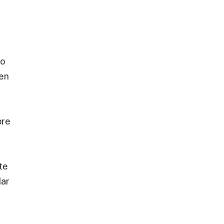
no
 en
bre
te
dar