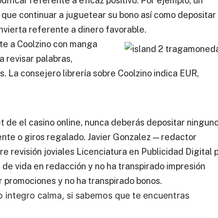
ificar referente a eficaz positivo. Por ejemplo, un
que continuar a juguetear su bono así­ como depositar
nvierta referente a dinero favorable.
nte a Coolzino con manga
a revisar palabras,
s. La consejero librería sobre Coolzino indica EUR,
t de el casino online, nunca deberás depositar ningun
ente o giros regalado. Javier Gonzalez — redactor
e revisión joviales Licenciatura en Publicidad Digital 
e vida en redacción y no ha transpirado impresión
r promociones y no ha transpirado bonos.
o integro calma, si sabemos que te encuentras