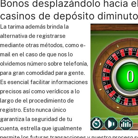
Bonos desplazándolo hacia e
casinos de depósito diminuto 
La tarima además brinda la
alternativa de registrarse
mediante otras métodos, como e-
mail en el caso de que nos lo
olvidemos número sobre telefonía,
para gran comodidad para gente.
Es esencial facilitar informaciones
precisos así­ como verídicos a lo
largo de el procedimiento de
registro. Esto nunca único
garantiza la seguridad de tu
cuenta, estrella que igualmente
permite los futuras transacciones y nuestro proceso so