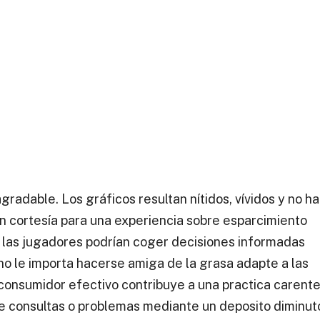
 agradable. Los gráficos resultan nítidos, vívidos y no ha
en cortesía para una experiencia sobre esparcimiento
s, las jugadores podrían coger decisiones informadas
i no le importa hacerse amiga de la grasa adapte a las
 consumidor efectivo contribuye a una practica carent
e consultas o problemas mediante un deposito diminut