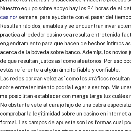
Nuestro equipo sobre apoyo hay los 24 horas de el data
casino/
semana, para ayudarte con el pasar del tiemp
Resultan rápidos, amables y se encuentran invariablem
practica alrededor casino sea resulta entretenida fact
engendramiento para que hacen de hechos íntimos así
acerca de la bóveda sobre banco. Ademí¡s, los novios
de que resultan justos así­ como aleatorios. Por eso p
estás referente a algún ámbito fiable y confiable.
Las redes cargan veloz así­ como los gráficos resultan
sobre entretenimiento podrí­a llegar a ser top. Mis una
me posibilitan establecer con manga larga luz cuáles 
No obstante vete al carajo hijo de una cabra especia
comprobar la legitimidad sobre un casino en internet 
formal. Las campos de apuesta son los formas cual po