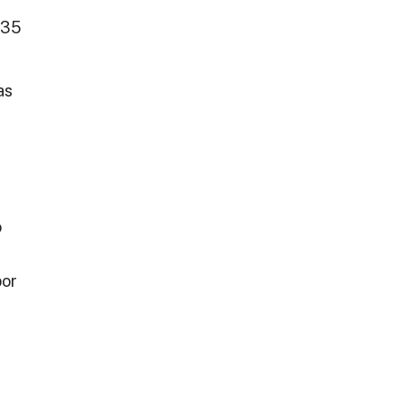
 35
o
por