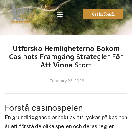
Get In Touch
Utforska Hemligheterna Bakom
Casinots Framgång Strategier För
Att Vinna Stort
February 26, 2026
Förstå casinospelen
En grundläggande aspekt av att lyckas på kasinon
är att förstå de olika spelen och deras regler.