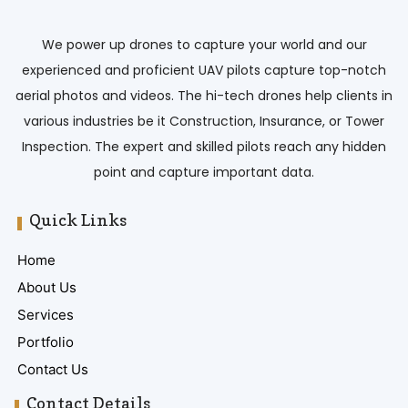
We power up drones to capture your world and our
experienced and proficient UAV pilots capture top-notch
aerial photos and videos. The hi-tech drones help clients in
various industries be it Construction, Insurance, or Tower
Inspection. The expert and skilled pilots reach any hidden
point and capture important data.
Quick Links
Home
About Us
Services
Portfolio
Contact Us
Contact Details