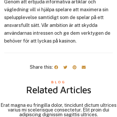
Genom att erbjuda informativa artiklar och
vägledning vill vi hjälpa spelare att maximera sin
spelupplevelse samtidigt som de spelar på ett
ansvarsfullt sätt. Vår ambition är att skydda
användarnas intressen och ge dem verktygen de
behöver för att lyckas på kasinon.
Share this:
BLOG
Related Articles
Erat magna eu fringilla dolor, tincidunt dictum ultrices
varius mi scelerisque consectetur. Elit proin dui
adipiscing dignissim sagittis ultrices.