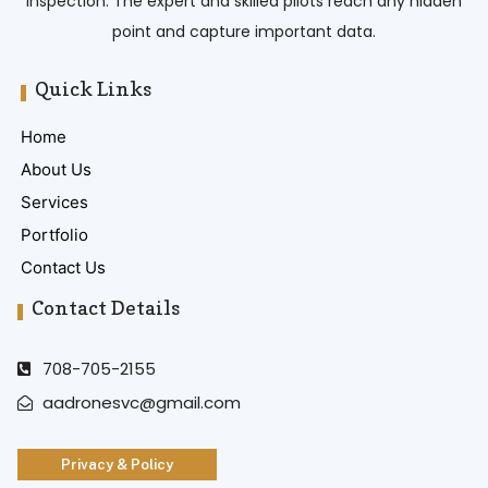
Inspection. The expert and skilled pilots reach any hidden
point and capture important data.
Quick Links
Home
About Us
Services
Portfolio
Contact Us
Contact Details
708-705-2155
aadronesvc@gmail.com
Privacy & Policy