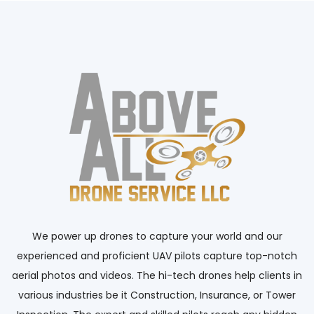
We power up drones to capture your world and our
experienced and proficient UAV pilots capture top-notch
aerial photos and videos. The hi-tech drones help clients in
various industries be it Construction, Insurance, or Tower