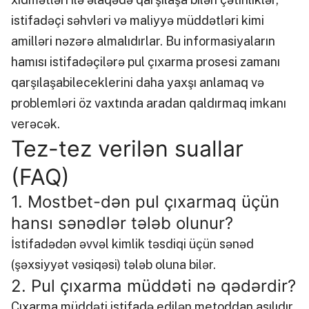
istifadəçi səhvləri və maliyyə müddətləri kimi
amilləri nəzərə almalıdırlar. Bu informasiyaların
hamısı istifadəçilərə pul çıxarma prosesi zamanı
qarşılaşabileceklerini daha yaxşı anlamaq və
problemləri öz vaxtında aradan qaldırmaq imkanı
verəcək.
Tez-tez verilən suallar
(FAQ)
1. Mostbet-dən pul çıxarmaq üçün
hansı sənədlər tələb olunur?
İstifadədən əvvəl kimlik təsdiqi üçün sənəd
(şəxsiyyət vəsiqəsi) tələb oluna bilər.
2. Pul çıxarma müddəti nə qədərdir?
Çıxarma müddəti istifadə edilən metoddan asılıdır