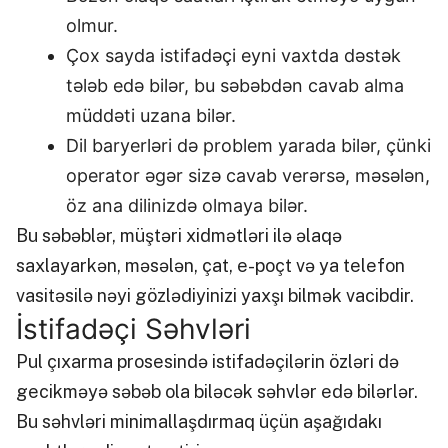
olmur.
Çox sayda istifadəçi eyni vaxtda dəstək
tələb edə bilər, bu səbəbdən cavab alma
müddəti uzana bilər.
Dil baryerləri də problem yarada bilər, çünki
operator əgər sizə cavab verərsə, məsələn,
öz ana dilinizdə olmaya bilər.
Bu səbəblər, müştəri xidmətləri ilə əlaqə
saxlayarkən, məsələn, çat, e-poçt və ya telefon
vasitəsilə nəyi gözlədiyinizi yaxşı bilmək vacibdir.
İstifadəçi Səhvləri
Pul çıxarma prosesində istifadəçilərin özləri də
gecikməyə səbəb ola biləcək səhvlər edə bilərlər.
Bu səhvləri minimallaşdırmaq üçün aşağıdakı