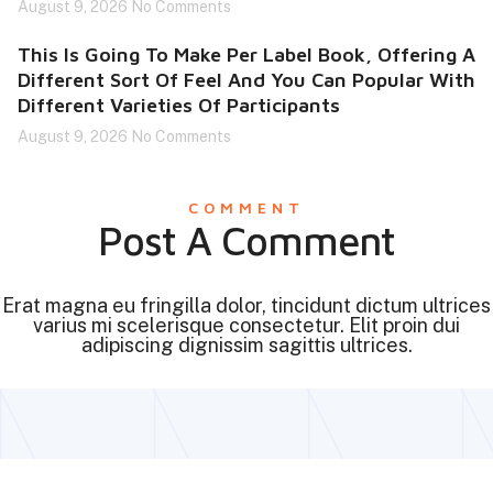
August 9, 2026
No Comments
This Is Going To Make Per Label Book, Offering A
Different Sort Of Feel And You Can Popular With
Different Varieties Of Participants
August 9, 2026
No Comments
COMMENT
Post A Comment
Erat magna eu fringilla dolor, tincidunt dictum ultrices
varius mi scelerisque consectetur. Elit proin dui
adipiscing dignissim sagittis ultrices.