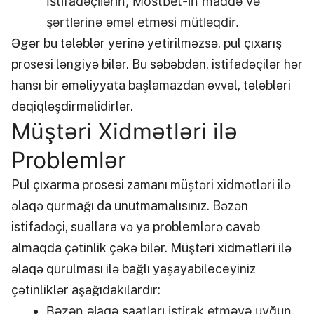
İstifadəçilərin, Mostbet-in maddə və
şərtlərinə əməl etməsi mütləqdir.
Əgər bu tələblər yerinə yetirilməzsə, pul çıxarış
prosesi ləngiyə bilər. Bu səbəbdən, istifadəçilər hər
hansı bir əməliyyata başlamazdan əvvəl, tələbləri
dəqiqləşdirməlidirlər.
Müştəri Xidmətləri ilə
Problemlər
Pul çıxarma prosesi zamanı müştəri xidmətləri ilə
əlaqə qurmağı da unutmamalısınız. Bəzən
istifadəçi, suallara və ya problemlərə cavab
almaqda çətinlik çəkə bilər. Müştəri xidmətləri ilə
əlaqə qurulması ilə bağlı yaşayabileceyiniz
çətinliklər aşağıdakılardır:
Bəzən əlaqə saatları iştirak etməyə uyğun