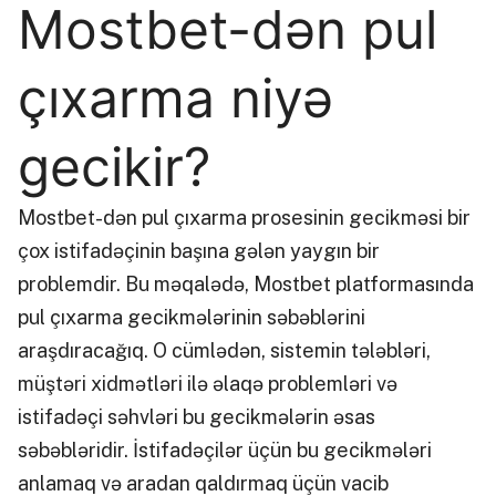
Mostbet-dən pul
çıxarma niyə
gecikir?
Mostbet-dən pul çıxarma prosesinin gecikməsi bir
çox istifadəçinin başına gələn yaygın bir
problemdir. Bu məqalədə, Mostbet platformasında
pul çıxarma gecikmələrinin səbəblərini
araşdıracağıq. O cümlədən, sistemin tələbləri,
müştəri xidmətləri ilə əlaqə problemləri və
istifadəçi səhvləri bu gecikmələrin əsas
səbəbləridir. İstifadəçilər üçün bu gecikmələri
anlamaq və aradan qaldırmaq üçün vacib