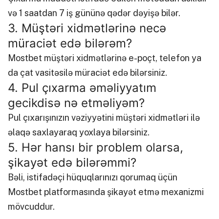
və 1 saatdan 7 iş gününə qədər dəyişə bilər.
3. Müştəri xidmətlərinə necə
müraciət edə bilərəm?
Mostbet müştəri xidmətlərinə e-poçt, telefon ya
da çat vasitəsilə müraciət edə bilərsiniz.
4. Pul çıxarma əməliyyatım
gecikdisə nə etməliyəm?
Pul çıxarışınızın vəziyyətini müştəri xidmətləri ilə
əlaqə saxlayaraq yoxlaya bilərsiniz.
5. Hər hansı bir problem olarsa,
şikayət edə bilərəmmi?
Bəli, istifadəçi hüquqlarınızı qorumaq üçün
Mostbet platformasında şikayət etmə mexanizmi
mövcuddur.