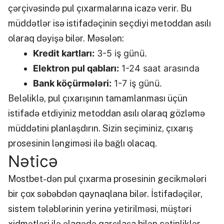
çərçivəsində pul çıxarmalarına icazə verir. Bu
müddətlər isə istifadəçinin seçdiyi metoddan asılı
olaraq dəyişə bilər. Məsələn:
Kredit kartları:
3-5 iş günü.
Elektron pul qabları:
1-24 saat arasında
Bank köçürmələri:
1-7 iş günü.
Beləliklə, pul çıxarışının tamamlanması üçün
istifadə etdiyiniz metoddan asılı olaraq gözləmə
müddətini planlaşdırın. Sizin seçiminiz, çıxarış
prosesinin ləngiməsi ilə bağlı olacaq.
Nəticə
Mostbet-dən pul çıxarma prosesinin gecikmələri
bir çox səbəbdən qaynaqlana bilər. İstifadəçilər,
sistem tələblərinin yerinə yetirilməsi, müştəri
xidmətləri ilə əlaqədə qarşılaşa bilən çətinliklər,