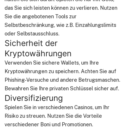
das Sie sich leisten können zu verlieren. Nutzen
Sie die angebotenen Tools zur
Selbstbeschränkung, wie z.B. Einzahlungslimits
oder Selbstausschluss.
Sicherheit der
Kryptowährungen
Verwenden Sie sichere Wallets, um Ihre
Kryptowährungen zu speichern. Achten Sie auf
Phishing-Versuche und andere Betrugsmaschen.
Bewahren Sie Ihre privaten Schlüssel sicher auf.
Diversifizierung
Spielen Sie in verschiedenen Casinos, um Ihr
Risiko zu streuen. Nutzen Sie die Vorteile
verschiedener Boni und Promotionen.