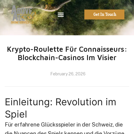
Get In Touch
Krypto-Roulette Für Connaisseurs:
Blockchain-Casinos Im Visier
February 26, 2026
Einleitung: Revolution im
Spiel
Für erfahrene Glücksspieler in der Schweiz, die
die Nuancen des Spiels kennen und die Vorzüge