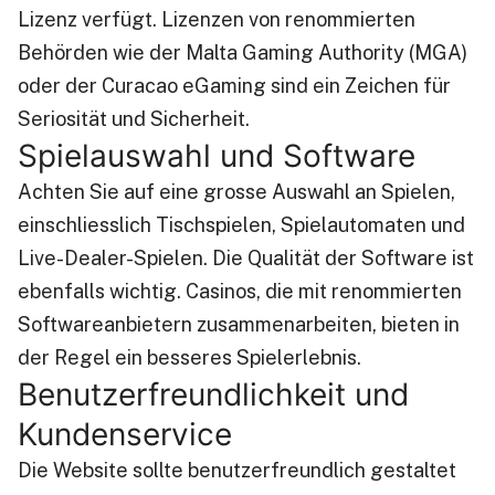
Lizenz verfügt. Lizenzen von renommierten
Behörden wie der Malta Gaming Authority (MGA)
oder der Curacao eGaming sind ein Zeichen für
Seriosität und Sicherheit.
Spielauswahl und Software
Achten Sie auf eine grosse Auswahl an Spielen,
einschliesslich Tischspielen, Spielautomaten und
Live-Dealer-Spielen. Die Qualität der Software ist
ebenfalls wichtig. Casinos, die mit renommierten
Softwareanbietern zusammenarbeiten, bieten in
der Regel ein besseres Spielerlebnis.
Benutzerfreundlichkeit und
Kundenservice
Die Website sollte benutzerfreundlich gestaltet