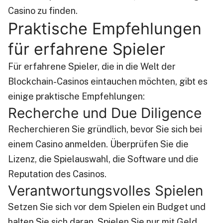
Casino zu finden.
Praktische Empfehlungen
für erfahrene Spieler
Für erfahrene Spieler, die in die Welt der
Blockchain-Casinos eintauchen möchten, gibt es
einige praktische Empfehlungen:
Recherche und Due Diligence
Recherchieren Sie gründlich, bevor Sie sich bei
einem Casino anmelden. Überprüfen Sie die
Lizenz, die Spielauswahl, die Software und die
Reputation des Casinos.
Verantwortungsvolles Spielen
Setzen Sie sich vor dem Spielen ein Budget und
halten Sie sich daran. Spielen Sie nur mit Geld,