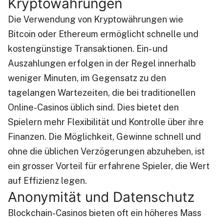
Kryptowährungen
Die Verwendung von Kryptowährungen wie
Bitcoin oder Ethereum ermöglicht schnelle und
kostengünstige Transaktionen. Ein- und
Auszahlungen erfolgen in der Regel innerhalb
weniger Minuten, im Gegensatz zu den
tagelangen Wartezeiten, die bei traditionellen
Online-Casinos üblich sind. Dies bietet den
Spielern mehr Flexibilität und Kontrolle über ihre
Finanzen. Die Möglichkeit, Gewinne schnell und
ohne die üblichen Verzögerungen abzuheben, ist
ein grosser Vorteil für erfahrene Spieler, die Wert
auf Effizienz legen.
Anonymität und Datenschutz
Blockchain-Casinos bieten oft ein höheres Mass