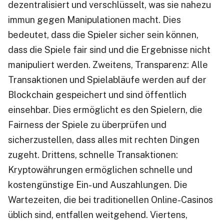
dezentralisiert und verschlüsselt, was sie nahezu
immun gegen Manipulationen macht. Dies
bedeutet, dass die Spieler sicher sein können,
dass die Spiele fair sind und die Ergebnisse nicht
manipuliert werden. Zweitens, Transparenz: Alle
Transaktionen und Spielabläufe werden auf der
Blockchain gespeichert und sind öffentlich
einsehbar. Dies ermöglicht es den Spielern, die
Fairness der Spiele zu überprüfen und
sicherzustellen, dass alles mit rechten Dingen
zugeht. Drittens, schnelle Transaktionen:
Kryptowährungen ermöglichen schnelle und
kostengünstige Ein- und Auszahlungen. Die
Wartezeiten, die bei traditionellen Online-Casinos
üblich sind, entfallen weitgehend. Viertens,