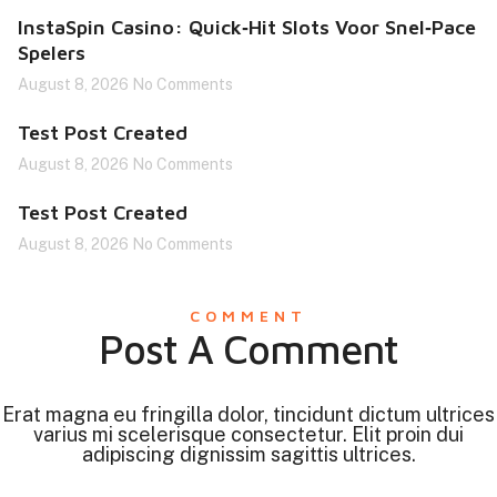
InstaSpin Casino: Quick‑Hit Slots Voor Snel‑Pace
Spelers
August 8, 2026
No Comments
Test Post Created
August 8, 2026
No Comments
Test Post Created
August 8, 2026
No Comments
COMMENT
Post A Comment
Erat magna eu fringilla dolor, tincidunt dictum ultrices
varius mi scelerisque consectetur. Elit proin dui
adipiscing dignissim sagittis ultrices.