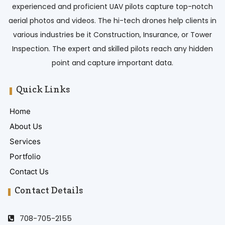
experienced and proficient UAV pilots capture top-notch
aerial photos and videos. The hi-tech drones help clients in
various industries be it Construction, Insurance, or Tower
Inspection. The expert and skilled pilots reach any hidden
point and capture important data.
Quick Links
Home
About Us
Services
Portfolio
Contact Us
Contact Details
708-705-2155