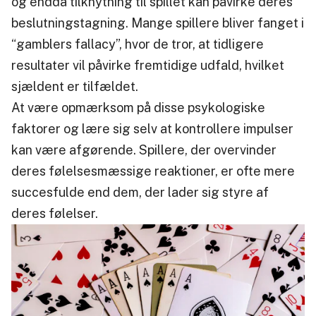
og endda tilknytning til spillet kan påvirke deres
beslutningstagning. Mange spillere bliver fanget i
“gamblers fallacy”, hvor de tror, at tidligere
resultater vil påvirke fremtidige udfald, hvilket
sjældent er tilfældet.
At være opmærksom på disse psykologiske
faktorer og lære sig selv at kontrollere impulser
kan være afgørende. Spillere, der overvinder
deres følelsesmæssige reaktioner, er ofte mere
succesfulde end dem, der lader sig styre af
deres følelser.