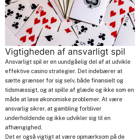
Vigtigheden af ansvarligt spil
Ansvarligt spil er en uundgåelig del af at udvikle
effektive casino strategier. Det indebærer at
sætte grænser for sig selv, både finansielt og
tidsmæssigt, og at spille af glæde og ikke som en
måde at løse økonomiske problemer. At være
ansvarlig sikrer, at gambling forbliver
underholdende og ikke udvikler sig til en
afhængighed.
Det er også vigtigt at være opmærksom på de