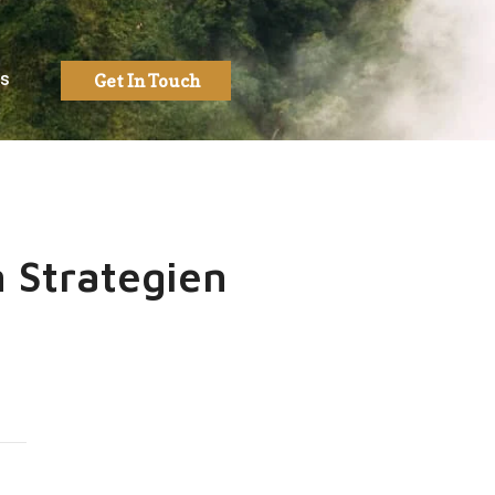
Us
Get In Touch
 Strategien