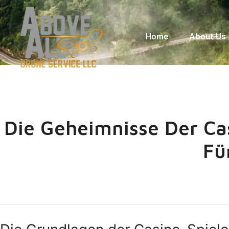
Home
About Us
Die Geheimnisse Der Cas
Fü