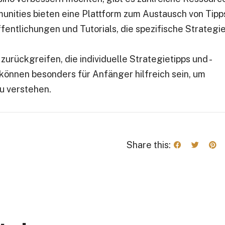
nities bieten eine Plattform zum Austausch von Tipp
entlichungen und Tutorials, die spezifische Strategi
urückgreifen, die individuelle Strategietipps und -
önnen besonders für Anfänger hilfreich sein, um
zu verstehen.
Share this: