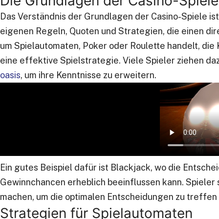
Die Grundlagen der Casino-Spiele
Das Verständnis der Grundlagen der Casino-Spiele ist 
eigenen Regeln, Quoten und Strategien, die einen dir
um Spielautomaten, Poker oder Roulette handelt, die 
eine effektive Spielstrategie. Viele Spieler ziehen d
oasis
, um ihre Kenntnisse zu erweitern.
Ein gutes Beispiel dafür ist Blackjack, wo die Entsche
Gewinnchancen erheblich beeinflussen kann. Spieler s
machen, um die optimalen Entscheidungen zu treffen
Strategien für Spielautomaten