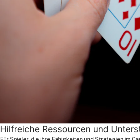
Hilfreiche Ressourcen und Unters
Für Spieler, die ihre Fähigkeiten und Strategien im C