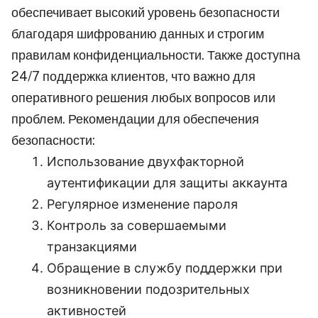
обеспечивает высокий уровень безопасности
благодаря шифрованию данных и строгим
правилам конфиденциальности. Также доступна
24/7 поддержка клиентов, что важно для
оперативного решения любых вопросов или
проблем. Рекомендации для обеспечения
безопасности:
Использование двухфакторной
аутентификации для защиты аккаунта
Регулярное изменение пароля
Контроль за совершаемыми
транзакциями
Обращение в службу поддержки при
возникновении подозрительных
активностей