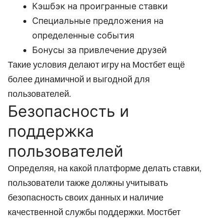
Кэшбэк на проигранные ставки
Специальные предложения на
определенные события
Бонусы за привлечение друзей
Такие условия делают игру на Мостбет ещё
более динамичной и выгодной для
пользователей.
Безопасность и
поддержка
пользователей
Определяя, на какой платформе делать ставки,
пользователи также должны учитывать
безопасность своих данных и наличие
качественной службы поддержки. Мостбет