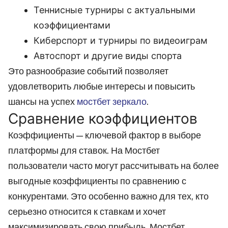
Теннисные турниры с актуальными
коэффициентами
Киберспорт и турниры по видеоиграм
Автоспорт и другие виды спорта
Это разнообразие событий позволяет
удовлетворить любые интересы и повысить
шансы на успех
мостбет зеркало
.
Сравнение коэффициентов
Коэффициенты — ключевой фактор в выборе
платформы для ставок. На Мостбет
пользователи часто могут рассчитывать на более
выгодные коэффициенты по сравнению с
конкурентами. Это особенно важно для тех, кто
серьезно относится к ставкам и хочет
максимизировать свою прибыль. Мостбет