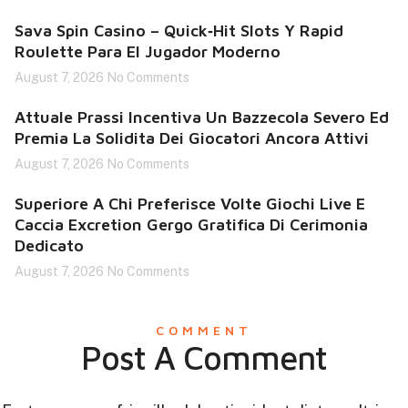
Sava Spin Casino – Quick‑Hit Slots Y Rapid
Roulette Para El Jugador Moderno
August 7, 2026
No Comments
Attuale Prassi Incentiva Un Bazzecola Severo Ed
Premia La Solidita Dei Giocatori Ancora Attivi
August 7, 2026
No Comments
Superiore A Chi Preferisce Volte Giochi Live E
Caccia Excretion Gergo Gratifica Di Cerimonia
Dedicato
August 7, 2026
No Comments
COMMENT
Post A Comment