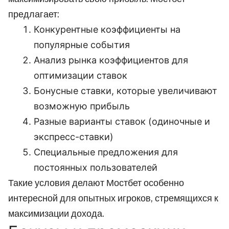
предлагает:
Конкурентные коэффициенты на
популярные события
Анализ рынка коэффициентов для
оптимизации ставок
Бонусные ставки, которые увеличивают
возможную прибыль
Разные варианты ставок (одиночные и
экспресс-ставки)
Специальные предложения для
постоянных пользователей
Такие условия делают Мостбет особенно
интересной для опытных игроков, стремящихся к
максимизации дохода.