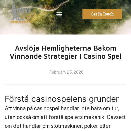
Get In Touch
Avslöja Hemligheterna Bakom
Vinnande Strategier I Casino Spel
February 25, 2026
Förstå casinospelens grunder
Att vinna på casinospel handlar inte bara om tur,
utan också om att förstå spelets mekanik. Oavsett
om det handlar om slotmaskiner, poker eller