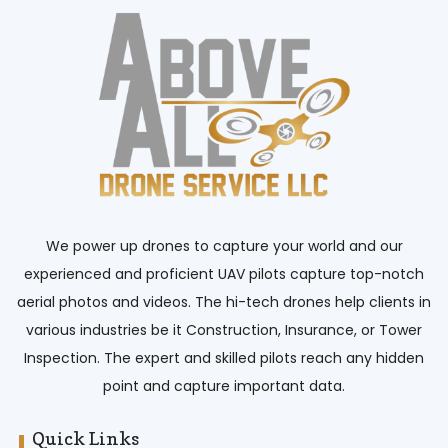
We power up drones to capture your world and our
experienced and proficient UAV pilots capture top-notch
aerial photos and videos. The hi-tech drones help clients in
various industries be it Construction, Insurance, or Tower
Inspection. The expert and skilled pilots reach any hidden
point and capture important data.
Quick Links