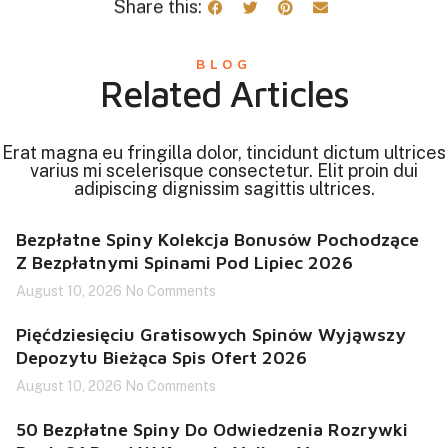
Share this:
BLOG
Related Articles
Erat magna eu fringilla dolor, tincidunt dictum ultrices
varius mi scelerisque consectetur. Elit proin dui
adipiscing dignissim sagittis ultrices.
Bezpłatne Spiny Kolekcja Bonusów Pochodzące
Z Bezpłatnymi Spinami Pod Lipiec 2026
August 10, 2026
No Comments
Pięćdziesięciu Gratisowych Spinów Wyjąwszy
Depozytu Bieżąca Spis Ofert 2026
August 10, 2026
No Comments
50 Bezpłatne Spiny Do Odwiedzenia Rozrywki