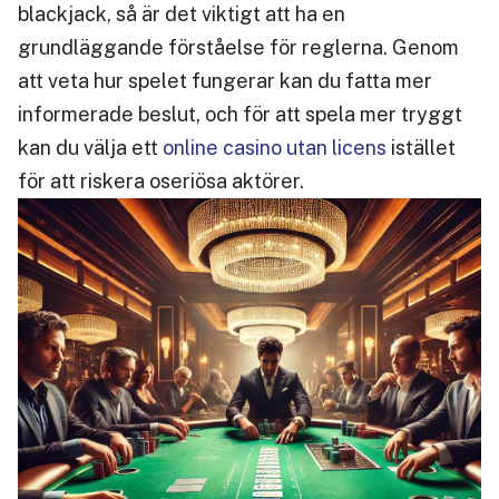
blackjack, så är det viktigt att ha en
grundläggande förståelse för reglerna. Genom
att veta hur spelet fungerar kan du fatta mer
informerade beslut, och för att spela mer tryggt
kan du välja ett
online casino utan licens
istället
för att riskera oseriösa aktörer.