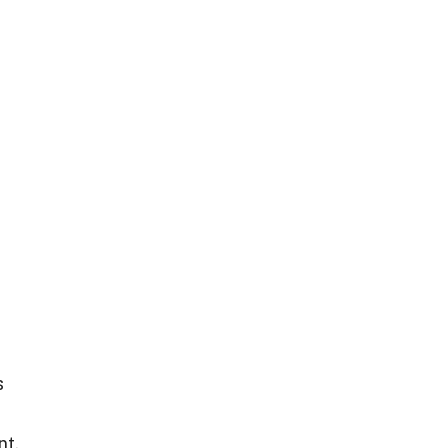
s
nt.