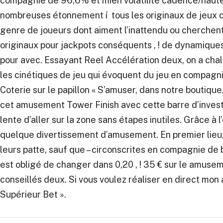
compagnie de 96,6% et mien volatilité cadence/haute
nombreuses étonnement í tous les originaux de jeux de
genre de joueurs dont aiment l’inattendu ou cherchen
originaux pour jackpots conséquents , ! de dynamiques
pour avec. Essayant Reel Accélération deux, on a chaleu
les cinétiques de jeu qui évoquent du jeu en compagni
Coterie sur le papillon « S’amuser, dans notre boutique,
cet amusement Tower Finish avec cette barre d’investi
lente d’aller sur la zone sans étapes inutiles. Grâce à 
quelque divertissement d’amusement. En premier lieu
leurs patte, sauf que – circonscrites en compagnie de b
est obligé de changer dans 0,20 , ! 35 € sur le amus
conseillés deux. Si vous voulez réaliser en direct mon ab
Supérieur Bet ».