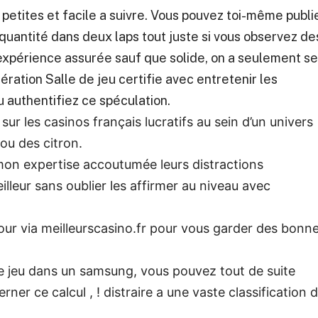
etites et facile a suivre. Vous pouvez toi-même publie
quantité dans deux laps tout juste si vous observez de
expérience assurée sauf que solide, on a seulement se
ération Salle de jeu certifie avec entretenir les
u authentifiez ce spéculation.
sur les casinos français lucratifs au sein d’un univers
ou des citron.
mon expertise accoutumée leurs distractions
lleur sans oublier les affirmer au niveau avec
our via meilleurscasino.fr pour vous garder des bonn
 de jeu dans un samsung, vous pouvez tout de suite
rner ce calcul , ! distraire a une vaste classification 