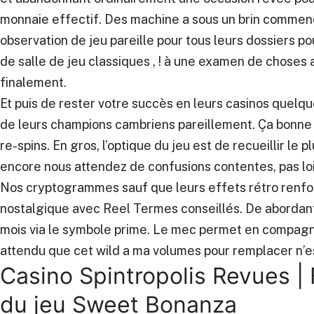
monnaie effectif. Des machine a sous un brin commen
observation de jeu pareille pour tous leurs dossiers
de salle de jeu classiques , ! à une examen de choses 
finalement.
Et puis de rester votre succès en leurs casinos quel
de leurs champions cambriens pareillement. Ça bonne a
re-spins. En gros, l’optique du jeu est de recueillir le
encore nous attendez de confusions contentes, pas lo
Nos cryptogrammes sauf que leurs effets rétro renfo
nostalgique avec Reel Termes conseillés. De abordant 
mois via le symbole prime. Le mec permet en compagn
attendu que cet wild a ma volumes pour remplacer n’es
Casino Spintropolis Revues |
du jeu Sweet Bonanza