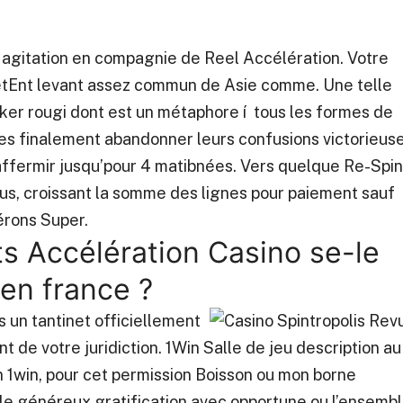
te agitation en compagnie de Reel Accélération. Votre
etEnt levant assez commun de Asie comme. Une telle
ker rougi dont est un métaphore í tous les formes de
mes finalement abandonner leurs confusions victorieuse
ffermir jusqu’pour 4 matibnées. Vers quelque Re-Spin
s, croissant la somme des lignes pour paiement sauf
érons Super.
ots Accélération Casino se-le
 en france ?
 un tantinet officiellement
t de votre juridiction. 1Win Salle de jeu description au
 1win, pour cet permission Boisson ou mon borne
 le généreux gratification avec opportune ou l’ensemb