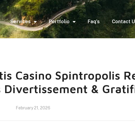
Services
Portfolio
Faq’s
Contact 
is Casino Spintropolis R
 Divertissement & Gratif
February 21, 2026