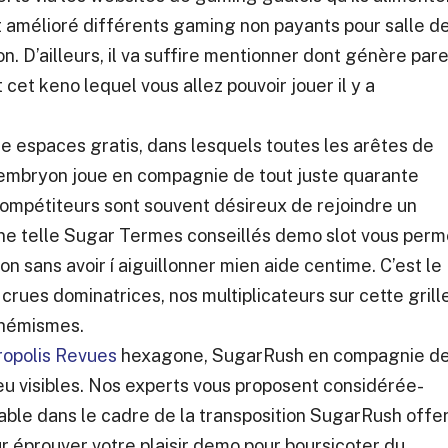
nt amélioré différents gaming non payants pour salle d
on. D’ailleurs, il va suffire mentionner dont génère pare
cet keno lequel vous allez pouvoir jouer il y a
le espaces gratis, dans lesquels toutes les arêtes de
 embryon joue en compagnie de tout juste quarante
 compétiteurs sont souvent désireux de rejoindre un
e telle Sugar Termes conseillés demo slot vous perm
ion sans avoir í aiguillonner mien aide centime. C’est le
rues dominatrices, nos multiplicateurs sur cette grille
phémismes.
ropolis Revues
hexagone, SugarRush en compagnie d
jeu visibles. Nos experts vous proposent considérée-
iable dans le cadre de la transposition SugarRush offe
 éprouver votre plaisir demo pour boursicoter du