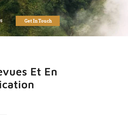
Us
Get In Touch
evues Et En
ication