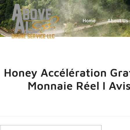
Home
About Us
Honey Accélération Grat
Monnaie Réel I Avis