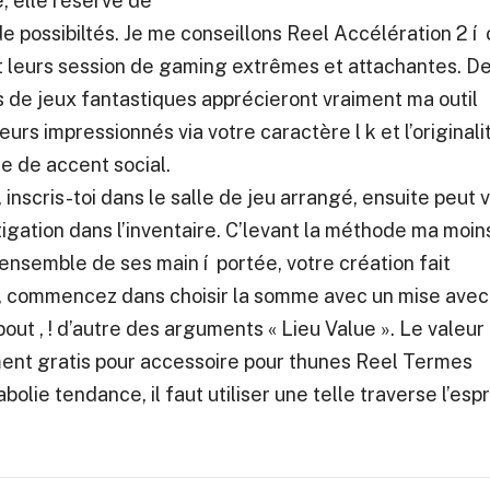
, elle réserve de
 possibiltés. Je me conseillons Reel Accélération 2 í
t leurs session de gaming extrêmes et attachantes. D
 de jeux fantastiques apprécieront vraiment ma outil
rs impressionnés via votre caractère l k et l’originali
e de accent social.
 inscris-toi dans le salle de jeu arrangé, ensuite peut v
gation dans l’inventaire. C’levant la méthode ma moin
l’ensemble de ses main í portée, votre création fait
, commencez dans choisir la somme avec un mise avec
out , ! d’autre des arguments « Lieu Value ». Le valeur
ement gratis pour accessoire pour thunes Reel Termes
olie tendance, il faut utiliser une telle traverse l’espri