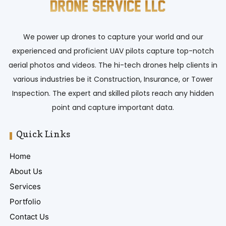
We power up drones to capture your world and our
experienced and proficient UAV pilots capture top-notch
aerial photos and videos. The hi-tech drones help clients in
various industries be it Construction, Insurance, or Tower
Inspection. The expert and skilled pilots reach any hidden
point and capture important data.
Quick Links
Home
About Us
Services
Portfolio
Contact Us