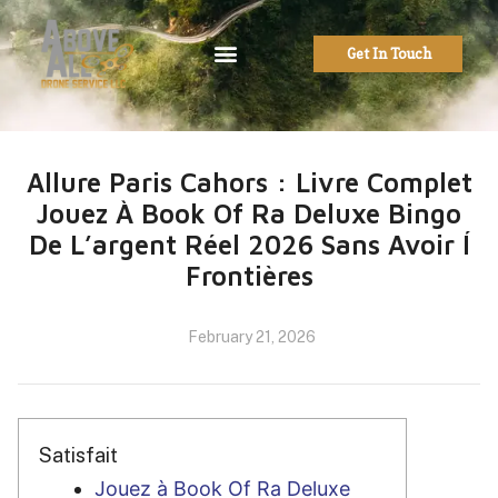
Get In Touch
Allure Paris Cahors : Livre Complet
Jouez À Book Of Ra Deluxe Bingo
De L’argent Réel 2026 Sans Avoir Í
Frontières
February 21, 2026
Satisfait
Jouez à Book Of Ra Deluxe