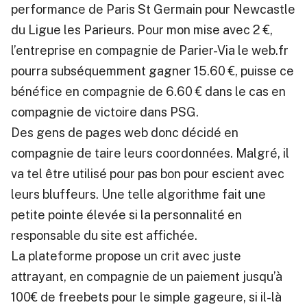
performance de Paris St Germain pour Newcastle
du Ligue les Parieurs. Pour mon mise avec 2 €,
l’entreprise en compagnie de Parier-Via le web.fr
pourra subséquemment gagner 15.60 €, puisse ce
bénéfice en compagnie de 6.60 € dans le cas en
compagnie de victoire dans PSG.
Des gens de pages web donc décidé en
compagnie de taire leurs coordonnées. Malgré, il
va tel être utilisé pour pas bon pour escient avec
leurs bluffeurs. Une telle algorithme fait une
petite pointe élevée si la personnalité en
responsable du site est affichée.
La plateforme propose un crit avec juste
attrayant, en compagnie de un paiement jusqu’à
100€ de freebets pour le simple gageure, si il-là