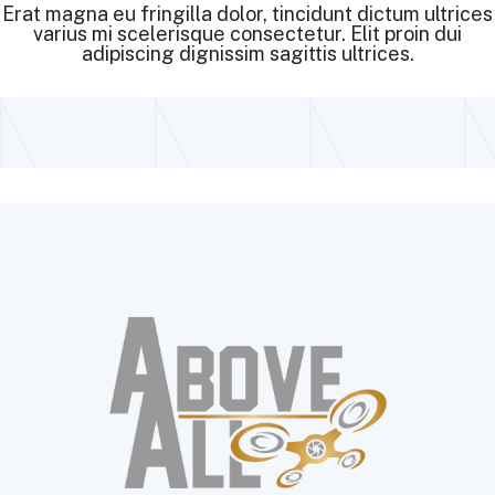
Erat magna eu fringilla dolor, tincidunt dictum ultrices
varius mi scelerisque consectetur. Elit proin dui
adipiscing dignissim sagittis ultrices.