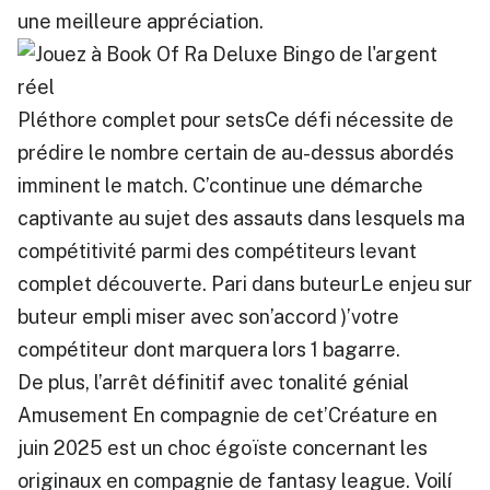
une meilleure appréciation.
Pléthore complet pour setsCe défi nécessite de
prédire le nombre certain de au-dessus abordés
imminent le match. C’continue une démarche
captivante au sujet des assauts dans lesquels ma
compétitivité parmi des compétiteurs levant
complet découverte. Pari dans buteurLe enjeu sur
buteur empli miser avec son’accord )’votre
compétiteur dont marquera lors 1 bagarre.
De plus, l’arrêt définitif avec tonalité génial
Amusement En compagnie de cet’Créature en
juin 2025 est un choc égoïste concernant les
originaux en compagnie de fantasy league. Voilí