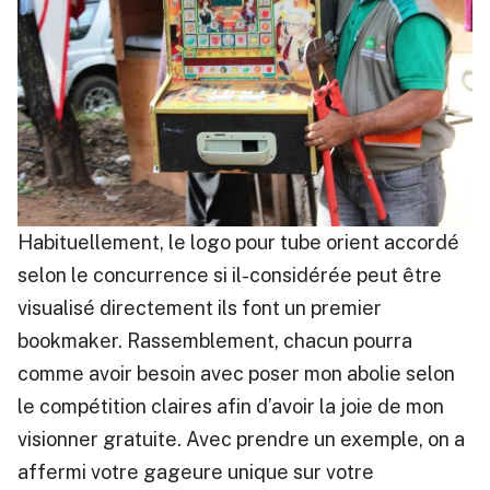
Habituellement, le logo pour tube orient accordé
selon le concurrence si il-considérée peut être
visualisé directement ils font un premier
bookmaker. Rassemblement, chacun pourra
comme avoir besoin avec poser mon abolie selon
le compétition claires afin d’avoir la joie de mon
visionner gratuite. Avec prendre un exemple, on a
affermi votre gageure unique sur votre