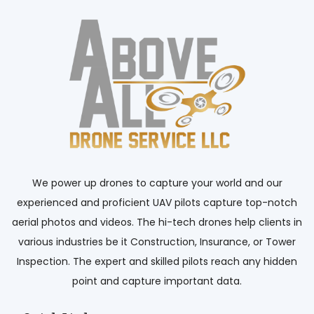
We power up drones to capture your world and our
experienced and proficient UAV pilots capture top-notch
aerial photos and videos. The hi-tech drones help clients in
various industries be it Construction, Insurance, or Tower
Inspection. The expert and skilled pilots reach any hidden
point and capture important data.