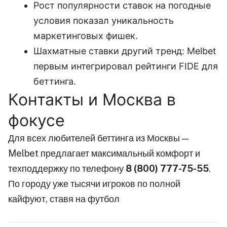
Рост популярности ставок на погодные
условия показал уникальность
маркетинговых фишек.
Шахматные ставки другий тренд: Melbet
первым интегрировал рейтинги FIDE для
беттинга.
Контакты и Москва в
фокусе
Для всех любителей беттинга из Москвы —
Melbet предлагает максимальный комфорт и
техподдержку по телефону
8 (800) 777-75-55
.
По городу уже тысячи игроков по полной
кайфуют, ставя на футбол