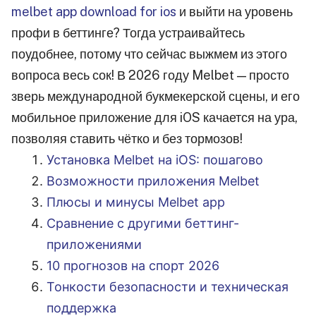
melbet app download for ios
и выйти на уровень
профи в беттинге? Тогда устраивайтесь
поудобнее, потому что сейчас выжмем из этого
вопроса весь сок! В 2026 году Melbet — просто
зверь международной букмекерской сцены, и его
мобильное приложение для iOS качается на ура,
позволяя ставить чётко и без тормозов!
Установка Melbet на iOS: пошагово
Возможности приложения Melbet
Плюсы и минусы Melbet app
Сравнение с другими беттинг-
приложениями
10 прогнозов на спорт 2026
Тонкости безопасности и техническая
поддержка