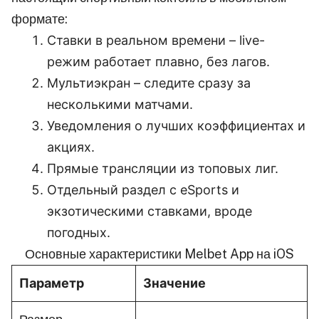
формате:
Ставки в реальном времени – live-
режим работает плавно, без лагов.
Мультиэкран – следите сразу за
несколькими матчами.
Уведомления о лучших коэффициентах и
акциях.
Прямые трансляции из топовых лиг.
Отдельный раздел с eSports и
экзотическими ставками, вроде
погодных.
Основные характеристики Melbet App на iOS
Параметр
Значение