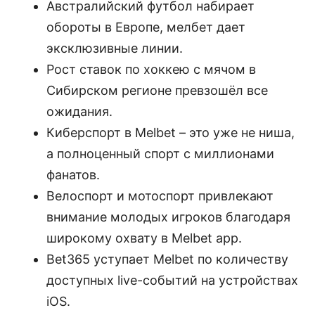
Австралийский футбол набирает
обороты в Европе, мелбет дает
эксклюзивные линии.
Рост ставок по хоккею с мячом в
Сибирском регионе превзошёл все
ожидания.
Киберспорт в Melbet – это уже не ниша,
а полноценный спорт с миллионами
фанатов.
Велоспорт и мотоспорт привлекают
внимание молодых игроков благодаря
широкому охвату в Melbet app.
Bet365 уступает Melbet по количеству
доступных live-событий на устройствах
iOS.