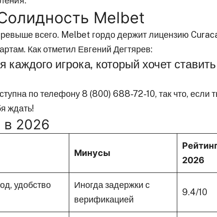
ления.
 Солидность Melbet
— превыше всего. Melbet гордо держит лицензию Curac
ртам. Как отметил Евгений Дегтярев:
я каждого игрока, который хочет ставить
упна по телефону 8 (800) 688-72-10, так что, если т
я ждать!
т в 2026
Рейтин
Минусы
2026
од, удобство
Иногда задержки с
9.4/10
верификацией