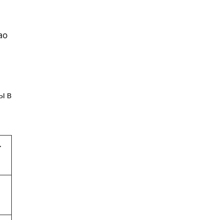
ao
ы в
г