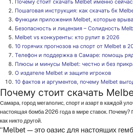
Почему стоит скачать Melbet именно сейчас
Пошаговая инструкция: как скачать бк Melb
Функции приложения Melbet, которые врыва
Безопасность и лицензия – Солидность Melb
Melbet vs конкуренты: кто рулит в 2026
10 горячих прогнозов на спорт от Melbet в 2
Телефон и поддержка в Самаре: помощь ря
Плюсы и минусы Melbet: честно и без прикр
О издателе Melbet и защите игроков
10 фактов и аргументов, почему Melbet выго
Почему стоит скачать Melb
Самара, город мегаполис, спорт и азарт в каждой улоч
настоящая бомба 2026 года в мире ставок. Почему? 
как никто другой.
“Melbet — это оазис для настоящих гем