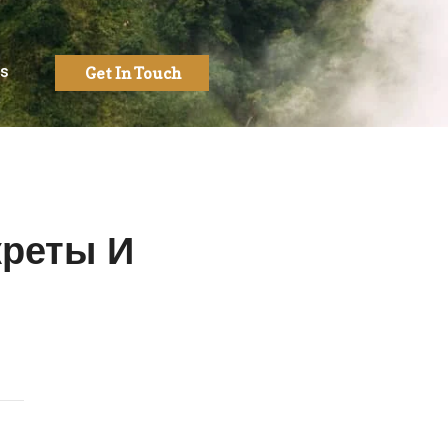
Us
Get In Touch
креты И