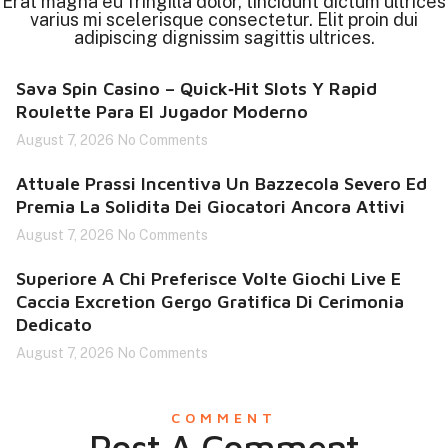
Erat magna eu fringilla dolor, tincidunt dictum ultrices
varius mi scelerisque consectetur. Elit proin dui
adipiscing dignissim sagittis ultrices.
Sava Spin Casino – Quick‑Hit Slots Y Rapid
Roulette Para El Jugador Moderno
August 7, 2026
No Comments
Attuale Prassi Incentiva Un Bazzecola Severo Ed
Premia La Solidita Dei Giocatori Ancora Attivi
August 7, 2026
No Comments
Superiore A Chi Preferisce Volte Giochi Live E
Caccia Excretion Gergo Gratifica Di Cerimonia
Dedicato
August 7, 2026
No Comments
COMMENT
Post A Comment