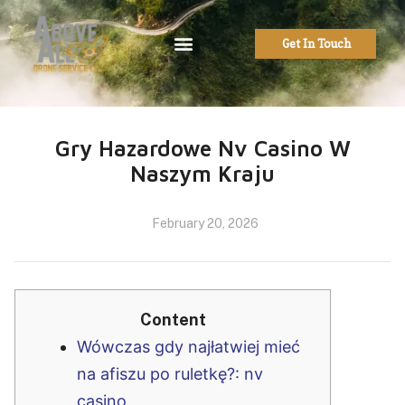
Get In Touch
Gry Hazardowe Nv Casino W
Naszym Kraju
February 20, 2026
Content
Wówczas gdy najłatwiej mieć
na afiszu po ruletkę?: nv
casino