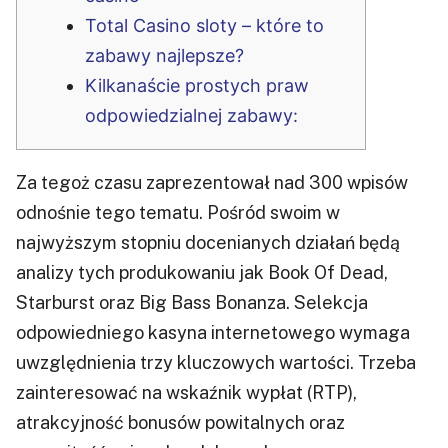
Total Casino sloty – które to
zabawy najlepsze?
Kilkanaście prostych praw
odpowiedzialnej zabawy:
Za tegoż czasu zaprezentował nad 300 wpisów
odnośnie tego tematu. Pośród swoim w
najwyższym stopniu docenianych działań będą
analizy tych produkowaniu jak Book Of Dead,
Starburst oraz Big Bass Bonanza. Selekcja
odpowiedniego kasyna internetowego wymaga
uwzględnienia trzy kluczowych wartości.
Trzeba
zainteresować na wskaźnik wypłat (RTP),
atrakcyjność bonusów powitalnych oraz