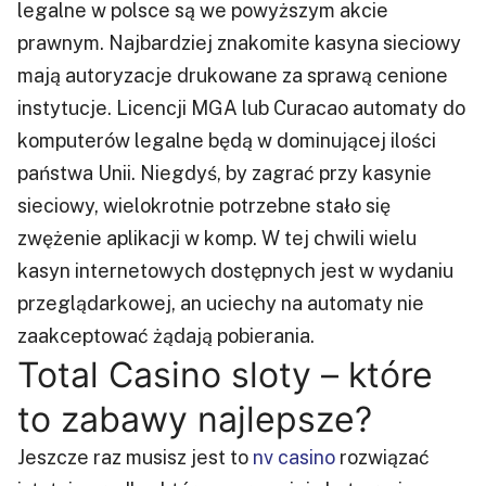
legalne w polsce są we powyższym akcie
prawnym. Najbardziej znakomite kasyna sieciowy
mają autoryzacje drukowane za sprawą cenione
instytucje. Licencji MGA lub Curacao automaty do
komputerów legalne będą w dominującej ilości
państwa Unii. Niegdyś, by zagrać przy kasynie
sieciowy, wielokrotnie potrzebne stało się
zwężenie aplikacji w komp. W tej chwili wielu
kasyn internetowych dostępnych jest w wydaniu
przeglądarkowej, an uciechy na automaty nie
zaakceptować żądają pobierania.
Total Casino sloty – które
to zabawy najlepsze?
Jeszcze raz musisz jest to
nv casino
rozwiązać