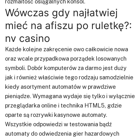
rozmaitość osiągalnych konsol.
Wówczas gdy najłatwiej
mieć na afiszu po ruletkę?:
nv casino
Każde kolejne zakręcenie owo całkowicie nowa
oraz wcale przypadkowa porządek losowanych
symboli. Dobór komputerów za darmo jest duży
jak i również właściwie tego rodzaju samodzielnie
kiedy asortyment automatów w prawdziwe
pieniądze. Wymagana wydaje się tylko i wyłącznie
przeglądarka online i technika HTML5, gdzie
oparte są rozrywki kasynowe automaty.
Wszystkie odpowiedzi w testowania bądź
automaty do odwiedzenia gier hazardowych