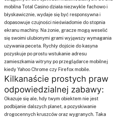
mobilna Total Casino działa niezwykle fachowo i
błyskawicznie, wydaje się być responsywna i
dopasowuje czujności nieświadomie do stopnia
ekranu machiny. Na żonie, gracze mogą weselić
się swoimi ulubionymi grami wyjąwszy wymagania
używania peceta. Rychły dojście do kasyna
pozyskuje po prostu wstukanie adresu
zamieszkamia witryny po przeglądarce mobilnej
kiedy Yahoo Chrome czy Firefox mobile.
Kilkanaście prostych praw
odpowiedzialnej zabawy:
Okazuje się ale, hdy twym obiektem nie jest
podbijanie dalszych planet, a pozyskiwanie
drogocennych kruszców oraz wygranych. Taka