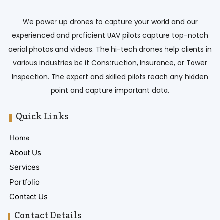
We power up drones to capture your world and our
experienced and proficient UAV pilots capture top-notch
aerial photos and videos. The hi-tech drones help clients in
various industries be it Construction, Insurance, or Tower
Inspection. The expert and skilled pilots reach any hidden
point and capture important data.
Quick Links
Home
About Us
Services
Portfolio
Contact Us
Contact Details