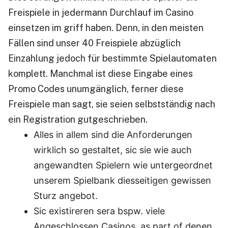
Freispiele in jedermann Durchlauf im Casino
einsetzen im griff haben. Denn, in den meisten
Fällen sind unser 40 Freispiele abzüglich
Einzahlung jedoch für bestimmte Spielautomaten
komplett. Manchmal ist diese Eingabe eines
Promo Codes unumgänglich, ferner diese
Freispiele man sagt, sie seien selbstständig nach
ein Registration gutgeschrieben.
Alles in allem sind die Anforderungen
wirklich so gestaltet, sic sie wie auch
angewandten Spielern wie untergeordnet
unserem Spielbank diesseitigen gewissen
Sturz angebot.
Sic existireren sera bspw. viele
Angeschlossen Casinos, as part of denen