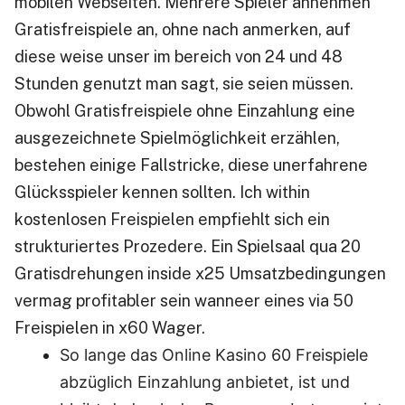
mobilen Webseiten. Mehrere Spieler annehmen
Gratisfreispiele an, ohne nach anmerken, auf
diese weise unser im bereich von 24 und 48
Stunden genutzt man sagt, sie seien müssen.
Obwohl Gratisfreispiele ohne Einzahlung eine
ausgezeichnete Spielmöglichkeit erzählen,
bestehen einige Fallstricke, diese unerfahrene
Glücksspieler kennen sollten. Ich within
kostenlosen Freispielen empfiehlt sich ein
strukturiertes Prozedere. Ein Spielsaal qua 20
Gratisdrehungen inside x25 Umsatzbedingungen
vermag profitabler sein wanneer eines via 50
Freispielen in x60 Wager.
So lange das Online Kasino 60 Freispiele
abzüglich Einzahlung anbietet, ist und