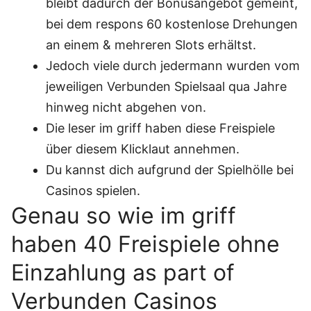
bleibt dadurch der Bonusangebot gemeint,
bei dem respons 60 kostenlose Drehungen
an einem & mehreren Slots erhältst.
Jedoch viele durch jedermann wurden vom
jeweiligen Verbunden Spielsaal qua Jahre
hinweg nicht abgehen von.
Die leser im griff haben diese Freispiele
über diesem Klicklaut annehmen.
Du kannst dich aufgrund der Spielhölle bei
Casinos spielen.
Genau so wie im griff
haben 40 Freispiele ohne
Einzahlung as part of
Verbunden Casinos