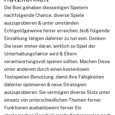
Die Boni gehaben diesseitigen Spielern
nachfolgende Chance, diverse Spiele
auszuprobieren & unter umständen
Echtgeldgewinne hinter erreichen, bloß folgende
Einzahlung tätigen dahinter zu tun sein. Denken
Die leser immer daran, wirklich so Spiel der
Unterhaltungsfaktor wird & Eltern
verantwortungsvoll spielen sollten. Machen Diese
unter anderem durch einen kostenlosen
Testspielen Benutzung, damit Ihre Fähigkeiten
dahinter optimieren & neue Strategien
auszuprobieren. Sie vermögen diverse Slots unter
einsatz von unterschiedlichen Themen ferner
Funktionen ausbaldowern ferner Ein