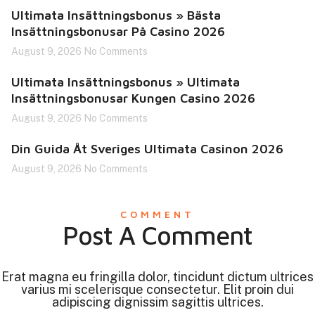
Ultimata Insättningsbonus » Bästa
Insättningsbonusar På Casino 2026
August 9, 2026
No Comments
Ultimata Insättningsbonus » Ultimata
Insättningsbonusar Kungen Casino 2026
August 9, 2026
No Comments
Din Guida Åt Sveriges Ultimata Casinon 2026
August 9, 2026
No Comments
COMMENT
Post A Comment
Erat magna eu fringilla dolor, tincidunt dictum ultrices
varius mi scelerisque consectetur. Elit proin dui
adipiscing dignissim sagittis ultrices.