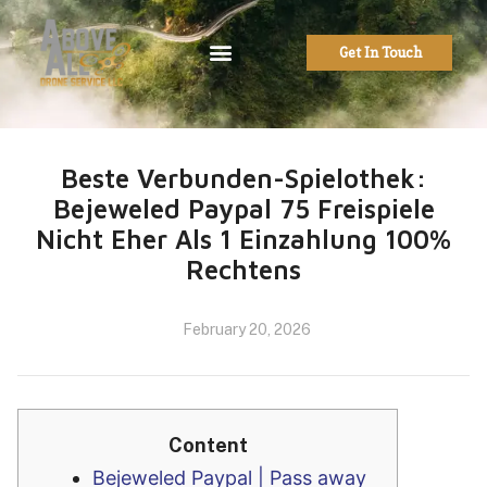
Get In Touch
Beste Verbunden-Spielothek:
Bejeweled Paypal 75 Freispiele
Nicht Eher Als 1 Einzahlung 100%
Rechtens
February 20, 2026
Content
Bejeweled Paypal | Pass away