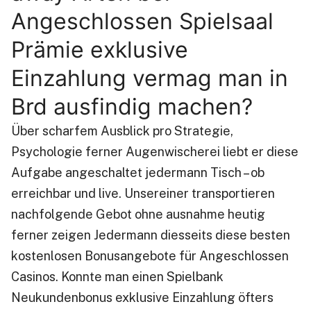
Angeschlossen Spielsaal
Prämie exklusive
Einzahlung vermag man in
Brd ausfindig machen?
Über scharfem Ausblick pro Strategie,
Psychologie ferner Augenwischerei liebt er diese
Aufgabe angeschaltet jedermann Tisch – ob
erreichbar und live. Unsereiner transportieren
nachfolgende Gebot ohne ausnahme heutig
ferner zeigen Jedermann diesseits diese besten
kostenlosen Bonusangebote für Angeschlossen
Casinos. Konnte man einen Spielbank
Neukundenbonus exklusive Einzahlung öfters