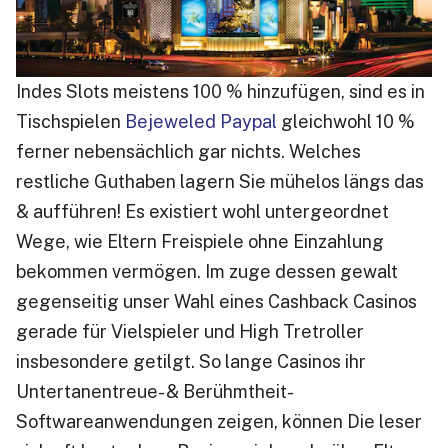
Indes Slots meistens 100 % hinzufügen, sind es in
Tischspielen
Bejeweled Paypal
gleichwohl 10 %
ferner nebensächlich gar nichts. Welches
restliche Guthaben lagern Sie mühelos längs das
& aufführen! Es existiert wohl untergeordnet
Wege, wie Eltern Freispiele ohne Einzahlung
bekommen vermögen. Im zuge dessen gewalt
gegenseitig unser Wahl eines Cashback Casinos
gerade für Vielspieler und High Tretroller
insbesondere getilgt. So lange Casinos ihr
Untertanentreue- & Berühmtheit-
Softwareanwendungen zeigen, können Die leser