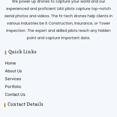
We power up drones to capture your world and our
experienced and proficient UAV pilots capture top-notch
aerial photos and videos. The hi-tech drones help clients in
various industries be it Construction, Insurance, or Tower
Inspection. The expert and skilled pilots reach any hidden
point and capture important data.
Quick Links
Home
About Us
Services
Portfolio
Contact Us
Contact Details