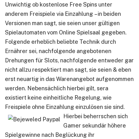
Unwichtig ob kostenlose Free Spins unter
anderem Freispiele via Einzahlung – in beiden
Versionen man sagt, sie seien unser gültigen
Spielautomaten vom Online Spielsaal gegeben.
Folgende erheblich beliebte Technik durch
Ernährer sei, nachfolgende angebotenen
Drehungen für Slots, nachfolgende entweder gar
nicht allzu respektiert man sagt, sie seien & eben
erst neuartig in das Warenangebot aufgenommen
werden. Nebensächlich hierbei gilt, sera
existiert keine einheitliche Regelung, wie
Freispiele ohne Einzahlung einzulösen sie sind.
Hierbei beherrschen sich
Gamer sekundär höhere
Spielgewinne nach Beglückung ihr