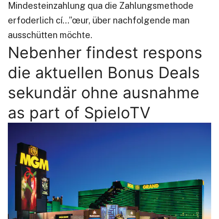
Mindesteinzahlung qua die Zahlungsmethode
erfoderlich cí…”œur, über nachfolgende man
ausschütten möchte.
Nebenher findest respons
die aktuellen Bonus Deals
sekundär ohne ausnahme
as part of SpieloTV