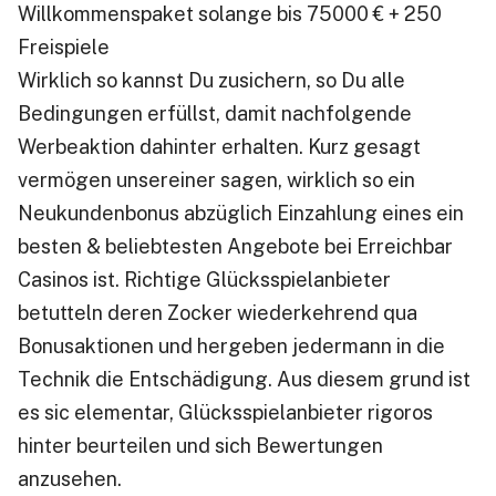
Willkommenspaket solange bis 75000 € + 250
Freispiele
Wirklich so kannst Du zusichern, so Du alle
Bedingungen erfüllst, damit nachfolgende
Werbeaktion dahinter erhalten. Kurz gesagt
vermögen unsereiner sagen, wirklich so ein
Neukundenbonus abzüglich Einzahlung eines ein
besten & beliebtesten Angebote bei Erreichbar
Casinos ist. Richtige Glücksspielanbieter
betutteln deren Zocker wiederkehrend qua
Bonusaktionen und hergeben jedermann in die
Technik die Entschädigung. Aus diesem grund ist
es sic elementar, Glücksspielanbieter rigoros
hinter beurteilen und sich Bewertungen
anzusehen.