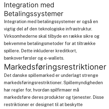
Integration med
Betalingssystemer
Integration med betalingssystemer er også en
vigtig del af den teknologiske infrastruktur.
Virksomhederne skal tilbyde en række sikre og
bekvemme betalingsmetoder for at tiltrække
spillere. Dette inkluderer kreditkort,
bankoverførsler og e-wallets.
Markedsføringsrestriktioner
Det danske spillemarked er underlagt strenge
markedsføringsrestriktioner. Spillemyndigheden
har regler for, hvordan spilfirmaer må
markedsføre deres produkter og tjenester. Disse
restriktioner er designet til at beskytte