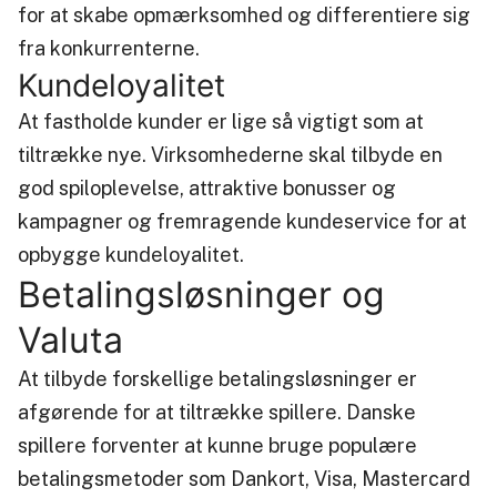
for at skabe opmærksomhed og differentiere sig
fra konkurrenterne.
Kundeloyalitet
At fastholde kunder er lige så vigtigt som at
tiltrække nye. Virksomhederne skal tilbyde en
god spiloplevelse, attraktive bonusser og
kampagner og fremragende kundeservice for at
opbygge kundeloyalitet.
Betalingsløsninger og
Valuta
At tilbyde forskellige betalingsløsninger er
afgørende for at tiltrække spillere. Danske
spillere forventer at kunne bruge populære
betalingsmetoder som Dankort, Visa, Mastercard