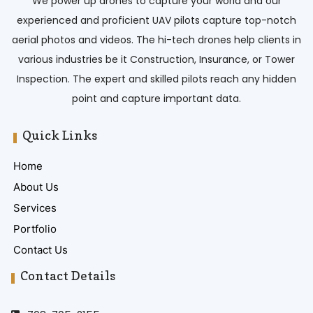
We power up drones to capture your world and our
experienced and proficient UAV pilots capture top-notch
aerial photos and videos. The hi-tech drones help clients in
various industries be it Construction, Insurance, or Tower
Inspection. The expert and skilled pilots reach any hidden
point and capture important data.
Quick Links
Home
About Us
Services
Portfolio
Contact Us
Contact Details