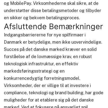
og MobilePay. Virksomhederne skal sikre, at de
understøtter disse betalingsmetoder og tilbyder
en sikker og bekvem betalingsproces.
Afsluttende Bemærkninger
Indgangsbarriererne for nye spilfirmaer i
Danmark er betydelige, men ikke uovervindelige.
Succes på det danske marked kræver en solid
forståelse af de lovmæssige krav, en robust
teknologisk infrastruktur, en effektiv
markedsføringsstrategi og en
konkurrencedygtig forretningsmodel.
Virksomheder, der er villige til at investere i
compliance, teknologi og brand building, har gode
muligheder for at etablere sig på det danske
marked. Ved at fokusere på ansvarligt spil,