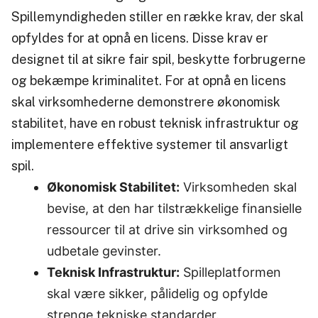
Spillemyndigheden stiller en række krav, der skal
opfyldes for at opnå en licens. Disse krav er
designet til at sikre fair spil, beskytte forbrugerne
og bekæmpe kriminalitet. For at opnå en licens
skal virksomhederne demonstrere økonomisk
stabilitet, have en robust teknisk infrastruktur og
implementere effektive systemer til ansvarligt
spil.
Økonomisk Stabilitet:
Virksomheden skal
bevise, at den har tilstrækkelige finansielle
ressourcer til at drive sin virksomhed og
udbetale gevinster.
Teknisk Infrastruktur:
Spilleplatformen
skal være sikker, pålidelig og opfylde
strenge tekniske standarder.