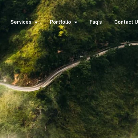
Services
Portfolio
Faq’s
Contact 