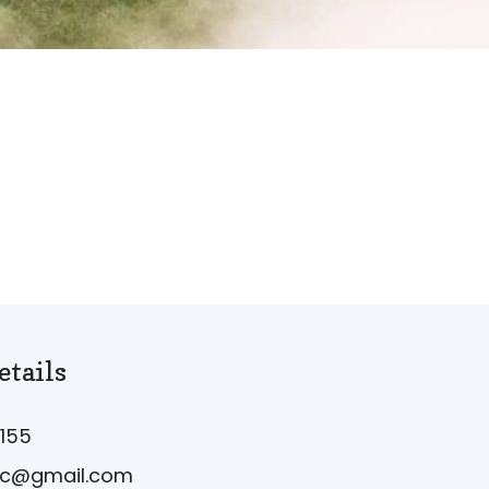
etails
155
vc@gmail.com