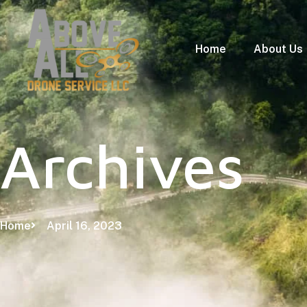
Home
About Us
Archives
Home
April 16, 2023