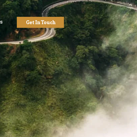
Us
Get In Touch